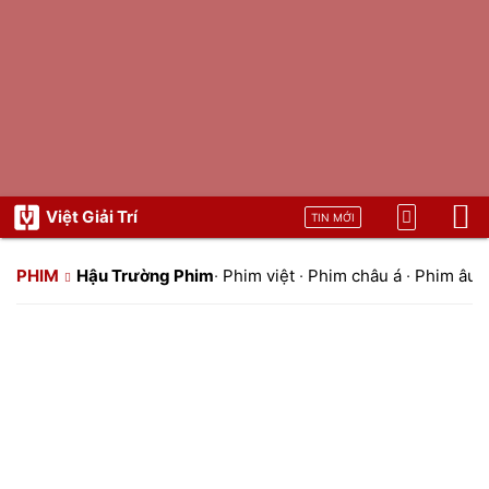
Việt Giải Trí
TIN MỚI
PHIM
Hậu Trường Phim
·
Phim việt
·
Phim châu á
·
Phim âu 