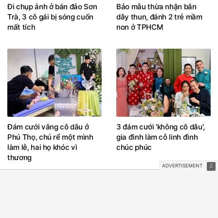
Đi chụp ảnh ở bán đảo Sơn
Bảo mẫu thừa nhận bắn
Trà, 3 cô gái bị sóng cuốn
dây thun, đánh 2 trẻ mầm
mất tích
non ở TPHCM
Đám cưới vắng cô dâu ở
3 đám cưới 'không cô dâu',
Phú Thọ, chú rể một mình
gia đình làm cỗ linh đình
làm lễ, hai họ khóc vì
chúc phúc
thương