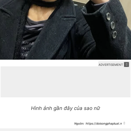
Hình ảnh gần đây của sao nữ
https://doisongphapluat.ngu
oiduatin.vn/su-het-thoi-cua-1-ngoi-
sao-600-ngay-khong-ai-moi-dong-