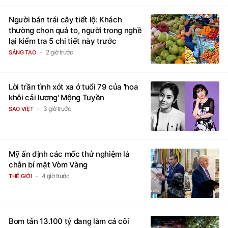
Người bán trái cây tiết lộ: Khách
thường chọn quả to, người trong nghề
lại kiểm tra 5 chi tiết này trước
2 giờ trước
SÁNG TẠO
Lời trần tình xót xa ở tuổi 79 của 'hoa
khôi cải lương' Mộng Tuyền
3 giờ trước
SAO VIỆT
Mỹ ấn định các mốc thử nghiệm lá
chắn bí mật Vòm Vàng
4 giờ trước
THẾ GIỚI
Bom tấn 13.100 tỷ đang làm cả cõi