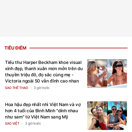
TIÊU ĐIỂM
Tiểu thư Harper Beckham khoe visual
xinh đẹp, thanh xuân mơn mởn trên du
thuyền triệu đô, đọ sắc cùng mẹ -
Victoria ngoài 50 vẫn đỉnh cao nhan
sắc
3 giờ trước
SAO THỂ THAO
Hoa hậu đẹp nhất nhì Việt Nam và vợ
hơn 4 tuổi của Bình Minh "dính nhau
như sam" từ Việt Nam sang Mỹ
3 giờ trước
SAO VIỆT