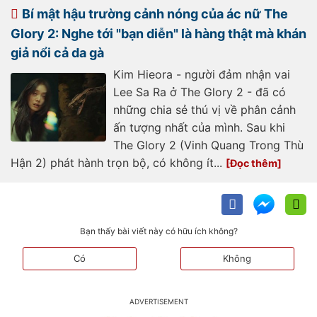
phim-danh-tieng-cham-day-vi-da-
Bí mật hậu trường cảnh nóng của ác nữ The
hung-hang-con-gian-doi-
a517228.html
Glory 2: Nghe tới "bạn diễn" là hàng thật mà khán
giả nổi cả da gà
Kim Hieora - người đảm nhận vai
Lee Sa Ra ở The Glory 2 - đã có
những chia sẻ thú vị về phân cảnh
ấn tượng nhất của mình. Sau khi
The Glory 2 (Vinh Quang Trong Thù
Hận 2) phát hành trọn bộ, có không ít...
Bạn thấy bài viết này có hữu ích không?
Có
Không