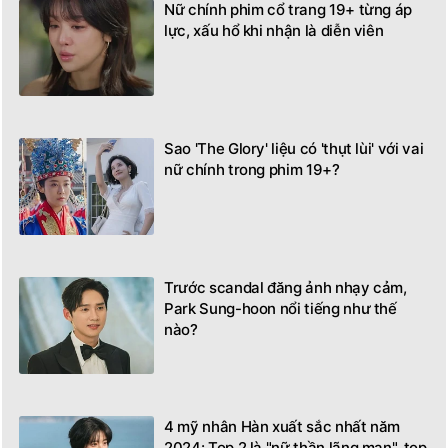
Nữ chính phim cổ trang 19+ từng áp
lực, xấu hổ khi nhận là diễn viên
Sao 'The Glory' liệu có 'thụt lùi' với vai
nữ chính trong phim 19+?
Trước scandal đăng ảnh nhạy cảm,
Park Sung-hoon nổi tiếng như thế
nào?
4 mỹ nhân Hàn xuất sắc nhất năm
2024: Top 2 là "nữ thần lãng mạn", top