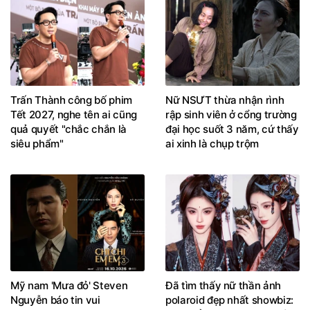
Trấn Thành công bố phim
Nữ NSƯT thừa nhận rình
Tết 2027, nghe tên ai cũng
rập sinh viên ở cổng trường
quả quyết "chắc chắn là
đại học suốt 3 năm, cứ thấy
siêu phẩm"
ai xinh là chụp trộm
Mỹ nam 'Mưa đỏ' Steven
Đã tìm thấy nữ thần ảnh
Nguyễn báo tin vui
polaroid đẹp nhất showbiz: