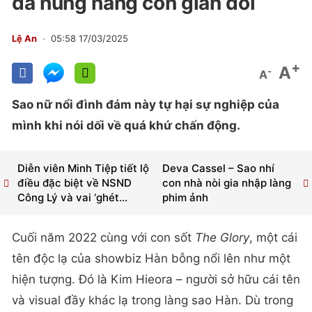
đã hung hăng còn gian dối
Lệ An
05:58 17/03/2025
+
A
-
A
Sao nữ nổi đình đám này tự hại sự nghiệp của
mình khi nói dối về quá khứ chấn động.
Diễn viên Minh Tiệp tiết lộ
Deva Cassel – Sao nhí
điều đặc biệt về NSND
con nhà nòi gia nhập làng
Công Lý và vai ‘ghét...
phim ảnh
Cuối năm 2022 cùng với con sốt
The Glory
, một cái
tên độc lạ của showbiz Hàn bỗng nổi lên như một
hiện tượng. Đó là Kim Hieora – người sở hữu cái tên
và visual đầy khác lạ trong làng sao Hàn. Dù trong