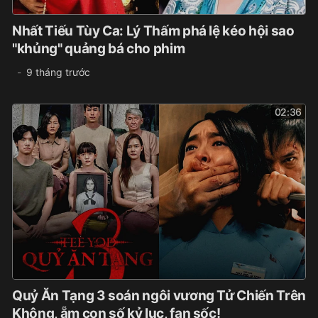
Nhất Tiếu Tùy Ca: Lý Thấm phá lệ kéo hội sao
"khủng" quảng bá cho phim
9 tháng trước
02:36
Quỷ Ăn Tạng 3 soán ngôi vương Tử Chiến Trên
Không, ẵm con số kỷ lục, fan sốc!