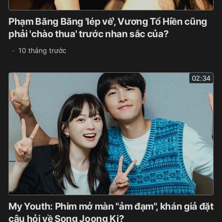
Phạm Băng Băng 'lép vế', Vương Tổ Hiền cũng
phải 'chào thua' trước nhan sắc của?
10 tháng trước
02:34
My Youth: Phim mở màn "ảm đạm", khán giả đặt
câu hỏi về Song Joong Ki?