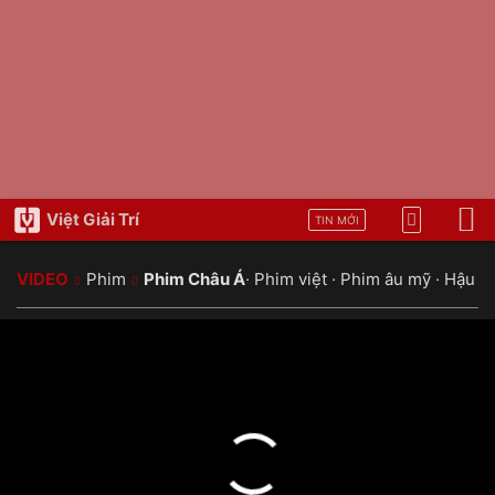
Việt Giải Trí
TIN MỚI
VIDEO
Phim
Phim Châu Á
·
Phim việt
·
Phim âu mỹ
·
Hậu t