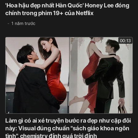
'Hoa hậu đẹp nhất Hàn Quốc' Honey Lee đóng
chính trong phim 19+ của Netflix
1 năm trước
00:13
Làm gì có ai xé truyện bước ra đẹp như cặp đôi
này: Visual đúng chuẩn "sách giáo khoa ngôn
tình", chemistry đỉnh quá trời đỉnh