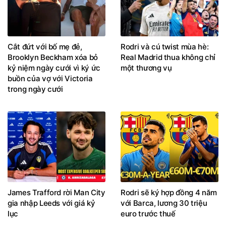
Cắt đứt với bố mẹ đẻ,
Rodri và cú twist mùa hè:
Brooklyn Beckham xóa bỏ
Real Madrid thua không chỉ
kỷ niệm ngày cưới vì ký ức
một thương vụ
buồn của vợ với Victoria
trong ngày cưới
James Trafford rời Man City
Rodri sẽ ký hợp đồng 4 năm
gia nhập Leeds với giá kỷ
với Barca, lương 30 triệu
lục
euro trước thuế