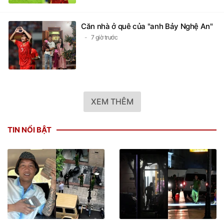
Căn nhà ở quê của "anh Bảy Nghệ An"
7 giờ trước
XEM THÊM
TIN NỔI BẬT