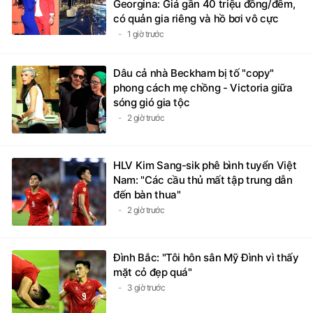
Georgina: Giá gần 40 triệu đồng/đêm,
có quản gia riêng và hồ bơi vô cực
1 giờ trước
Dâu cả nhà Beckham bị tố "copy"
phong cách mẹ chồng - Victoria giữa
sóng gió gia tộc
2 giờ trước
HLV Kim Sang-sik phê bình tuyển Việt
Nam: "Các cầu thủ mất tập trung dẫn
đến bàn thua"
2 giờ trước
Đình Bắc: "Tôi hôn sân Mỹ Đình vì thấy
mặt cỏ đẹp quá"
3 giờ trước