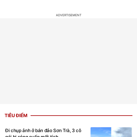
TIÊU ĐIỂM
Đi chụp ảnh ở bán đảo Sơn Trà, 3 cô
gái bị sóng cuốn mất tích