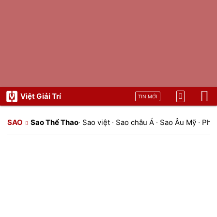
Việt Giải Trí
TIN MỚI
SAO
Sao Thể Thao
·
Sao việt
·
Sao châu Á
·
Sao Âu Mỹ
·
Pho