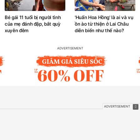
Bé gái 11 tuổi bị người tình
'Huấn Hoa Hồng' là ai và vụ
của mẹ đánh đập, bắt quỳ
ồn ào từ thiện ở Lai Châu
xuyên đêm
diễn biến như thế nào?