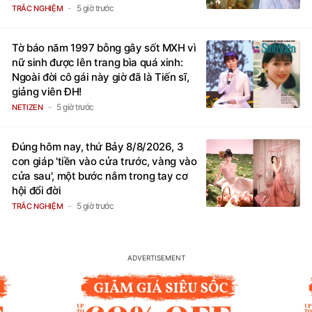
5 giờ trước
TRẮC NGHIỆM
Tờ báo năm 1997 bỗng gây sốt MXH vì
nữ sinh được lên trang bìa quá xinh:
Ngoài đời cô gái này giờ đã là Tiến sĩ,
giảng viên ĐH!
5 giờ trước
NETIZEN
Đúng hôm nay, thứ Bảy 8/8/2026, 3
con giáp 'tiền vào cửa trước, vàng vào
cửa sau', một bước nắm trong tay cơ
hội đổi đời
5 giờ trước
TRẮC NGHIỆM