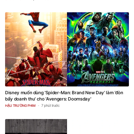
Disney muốn dùng 'Spider-Man: Brand New Day' làm 'đòn
bẩy doanh thu' cho 'Avengers: Doomsday'
7 phút trước
HẬU TRƯỜNG PHIM