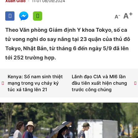
Xuân Giao
11:01 08/09/2024
+
A
-
A
Theo Văn phòng Giám định Y khoa Tokyo, số ca
tử vong nghi do say nắng tại 23 quận của thủ đô
Tokyo, Nhật Bản, từ tháng 6 đến ngày 5/9 đã lên
tới 252 trường hợp.
Kenya: Số nam sinh thiệt
Lãnh đạo CIA và MI6 lần
mạng trong vụ cháy ký
đầu tiên xuất hiện chung
túc xá tăng lên 21
trước công chúng