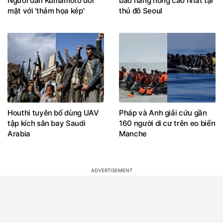
Người dân Kumamoto đối
báo nắng nóng cao nhất tại
mặt với 'thảm họa kép'
thủ đô Seoul
Houthi tuyên bố dùng UAV
Pháp và Anh giải cứu gần
tập kích sân bay Saudi
160 người di cư trên eo biển
Arabia
Manche