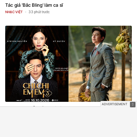
Tác giả 'Bắc Bling' làm ca sĩ
33 phút trước
NHẠC VIỆT
Steven Nguyễn dừng lại đi!
1 giờ trước
PHIM VIỆT