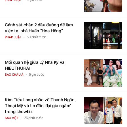
Cảnh sát chặn 2 đầu đường để làm
việc tại nhà Huấn "Hoa Hồng"
50 phút trước
PHÁP LUẬT
Mối quan hệ giữa Lý Nhã Kỳ và
HIEUTHUHAI
5 giờ trước
SAO CHÂU Á
Kim Tiểu Long nhắc về Thanh Ngân,
Thoại Mỹ và tin đồn 'đại gia ngầm'
trong showbiz
26 phút trước
SAO VIỆT