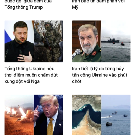
cuộc gọi giữa đêm của
Iran bác tin đàm phán với
Tổng thống Trump
Mỹ
Tổng thống Ukraine nêu
Iran tiết lộ lý do từng hủy
thời điểm muốn chấm dứt
tấn công Ukraine vào phút
xung đột với Nga
chót