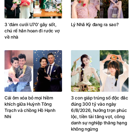
3 'đám cưới U70' gây sốt,
Lý Nhã Kỳ đang ra sao?
chú rể hân hoan đi rước vợ
về nhà
Cái ôm xóa bỏ mọi hiềm
3 con giáp trúng số độc đắc
khích giữa Huỳnh Tông
đúng 300 tỷ vào ngày
Trạch và chồng Hồ Hạnh
6/8/2026, hưởng trọn phúc
Nhi
lộc, tiền tài tăng vọt, công
danh sự nghiệp thăng hạng
không ngừng