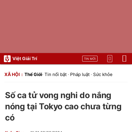
Việt Giải Trí
TIN MỚI
XÃ HỘI
Thế Giới
·
Tin nổi bật
·
Pháp luật
·
Sức khỏe
Số ca tử vong nghi do nắng
nóng tại Tokyo cao chưa từng
có