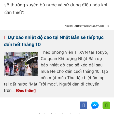
sẽ thường xuyên bù nước và sử dụng điều hòa khi
cần thiết”.
https://baotintuc.vn/the-
gioi/so-ca-tu-vong-nghi-do-nang-
nong-tai-tokyo-cao-chua-tung-co-
20240908074522134.htm
Dự báo nhiệt độ cao tại Nhật Bản sẽ tiếp tục
đến hết tháng 10
Theo phóng viên TTXVN tại Tokyo,
Cơ quan Khí tượng Nhật Bản dự
báo nhiệt độ cao sẽ kéo dài sau
mùa Hè cho đến cuối tháng 10, tạo
nên một mùa Thu đặc biệt ấm áp
tại đất nước "Mặt Trời mọc". Người dân di chuyển
trên...