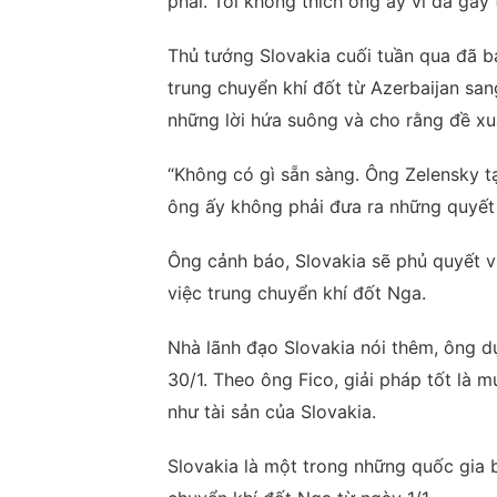
phải. Tôi không thích ông ấy vì đã gây 
Thủ tướng Slovakia cuối tuần qua đã b
trung chuyển khí đốt từ Azerbaijan sa
những lời hứa suông và cho rằng đề xuấ
“Không có gì sẵn sàng. Ông Zelensky 
ông ấy không phải đưa ra những quyết 
Ông cảnh báo, Slovakia sẽ phủ quyết vi
việc trung chuyển khí đốt Nga.
Nhà lãnh đạo Slovakia nói thêm, ông d
30/1. Theo ông Fico, giải pháp tốt là 
như tài sản của Slovakia.
Slovakia là một trong những quốc gia 