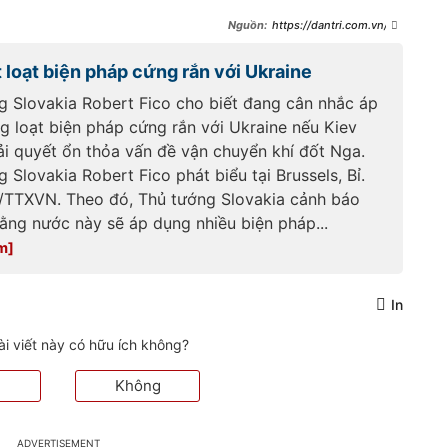
https://dantri.com.vn/th
e-gioi/slovakia-ra-toi-hau-thu-
cho-ukraine-
 loạt biện pháp cứng rắn với Ukraine
20250129134647699.htm
g Slovakia Robert Fico cho biết đang cân nhắc áp
g loạt biện pháp cứng rắn với Ukraine nếu Kiev
ải quyết ổn thỏa vấn đề vận chuyển khí đốt Nga.
 Slovakia Robert Fico phát biểu tại Brussels, Bỉ.
/TTXVN. Theo đó, Thủ tướng Slovakia cảnh báo
rằng nước này sẽ áp dụng nhiều biện pháp...
In
ài viết này có hữu ích không?
Không