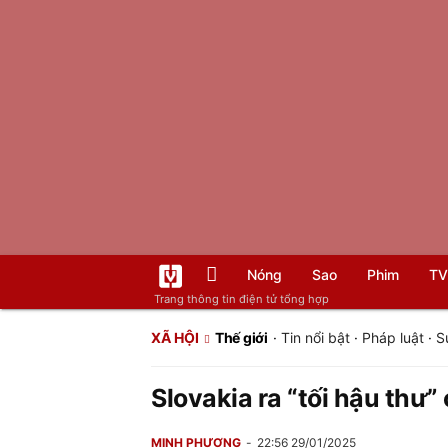
Nóng
Sao
Phim
TV
Trang thông tin điện tử tổng hợp
XÃ HỘI
Thế giới
·
Tin nổi bật
·
Pháp luật
·
S
Slovakia ra “tối hậu thư”
MINH PHƯƠNG
22:56 29/01/2025