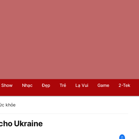
 Show
Nhạc
Đẹp
Trẻ
Lạ Vui
Game
2-Tek
ức khỏe
 cho Ukraine