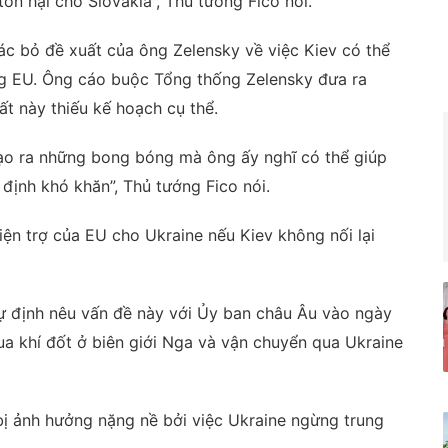
tổn hại cho Slovakia”, Thủ tướng Fico nói.
ác bỏ đề xuất của ông Zelensky về việc Kiev có thể
ng EU. Ông cáo buộc Tổng thống Zelensky đưa ra
t này thiếu kế hoạch cụ thể.
tạo ra những bong bóng mà ông ấy nghĩ có thể giúp
định khó khăn”, Thủ tướng Fico nói.
ện trợ của EU cho Ukraine nếu Kiev không nối lại
ự định nêu vấn đề này với Ủy ban châu Âu vào ngày
mua khí đốt ở biên giới Nga và vận chuyển qua Ukraine
bị ảnh hưởng nặng nề bởi việc Ukraine ngừng trung