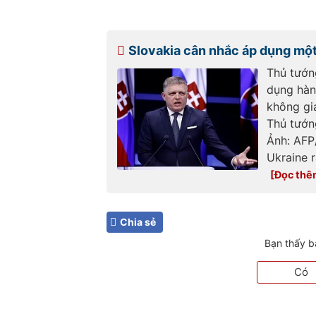
Slovakia cân nhắc áp dụng một
Thủ tướn
dụng hàn
không gi
Thủ tướng
Ảnh: AFP
Ukraine 
Chia sẻ
Bạn thấy b
Có