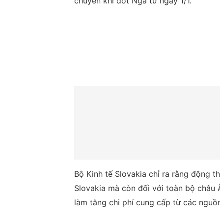
chuyển khí đốt Nga từ ngày 1/1.
Bộ Kinh tế Slovakia chỉ ra rằng động t
Slovakia mà còn đối với toàn bộ châu Â
làm tăng chi phí cung cấp từ các nguồn