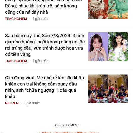
Rồng', phúc khí tràn trề, nằm không
cũng của nả đầy nhà
1 giờ trước
TRẮC NGHIỆM
Sau hôm nay, thứ Sáu 7/8/2026, 3 con
giáp 'số hưởng', ngồi không cũng có lộc
rơi trúng đầu, vừa tránh được họa vừa
có tiền vàng
1 giờ trước
TRẮC NGHIỆM
Clip đang viral: Mẹ chú rể lên sân khấu
khiến con trai không dám quay đầu
nhìn, anh "chữa ngượng" 1 câu quá
khéo
1 giờ trước
NETIZEN