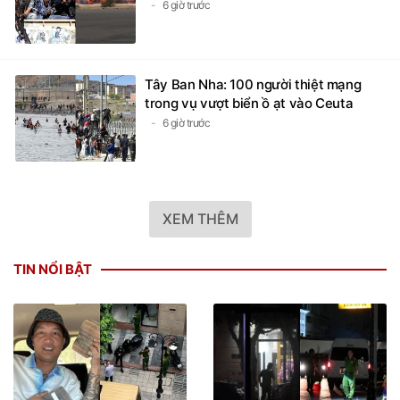
6 giờ trước
Tây Ban Nha: 100 người thiệt mạng
trong vụ vượt biển ồ ạt vào Ceuta
6 giờ trước
XEM THÊM
TIN NỔI BẬT