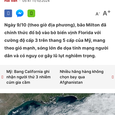
Hải Vân
05:41 11/10/2024
+
A
-
A
Ngày 9/10 (theo giờ địa phương), bão Milton đã
chính thức đổ bộ vào bờ biển vịnh Florida với
cường độ cấp 3 trên thang 5 cấp của Mỹ, mang
theo gió mạnh, sóng lớn đe dọa tính mạng người
dân và có nguy cơ gây lũ lụt nghiêm trọng.
Mỹ: Bang California ghi
Nhiều hãng hàng không
nhận người thứ 3 nhiễm
chọn bay qua
cúm gia cầm
Afghanistan