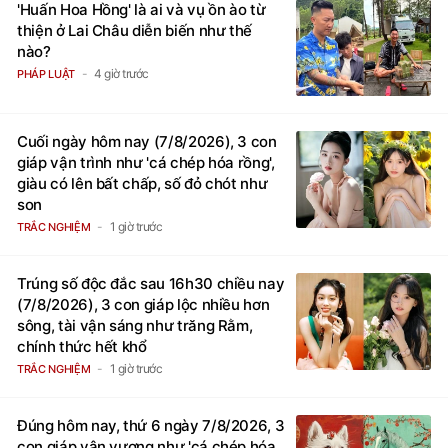
'Huấn Hoa Hồng' là ai và vụ ồn ào từ
thiện ở Lai Châu diễn biến như thế
nào?
4 giờ trước
PHÁP LUẬT
Cuối ngày hôm nay (7/8/2026), 3 con
giáp vận trình như 'cá chép hóa rồng',
giàu có lên bất chấp, số đỏ chót như
son
1 giờ trước
TRẮC NGHIỆM
Trúng số độc đắc sau 16h30 chiều nay
(7/8/2026), 3 con giáp lộc nhiều hơn
sông, tài vận sáng như trăng Rằm,
chính thức hết khổ
1 giờ trước
TRẮC NGHIỆM
Đúng hôm nay, thứ 6 ngày 7/8/2026, 3
con giáp vận vượng như 'cá chép hóa