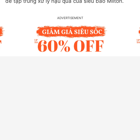
để tập trung xử lý hậu quả của siêu bão Milton.