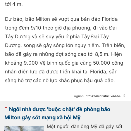
tới 4 m.
Dự báo, bão Milton sẽ vượt qua bán đảo Florida
trong đêm 9/10 theo giờ địa phương, đi vào Đại
Tây Dương và sẽ suy yếu ở phía Tây Đại Tây
Dương, song sẽ gây sóng lớn nguy hiểm. Trên biển,
bão đã gây ra những đợt sóng cao tới 8,5 m. Hiện
khoảng 9.000 Vệ binh quốc gia cùng 50.000 công
nhân điện lực đã được triển khai tại Florida, sẵn
sàng hỗ trợ các nỗ lực khắc phục hậu quả bão.
https://baotintuc.vn/the-
gioi/sieu-bao-the-ky-milton-quan-
thao-bang-florida-gay-thiet-hai-
nang-ne-20241010110600619.htm
Ngôi nhà được 'buộc chặt' đề phòng bão
Milton gây sốt mạng xã hội Mỹ
Một người đàn ông Mỹ đã gây sốt