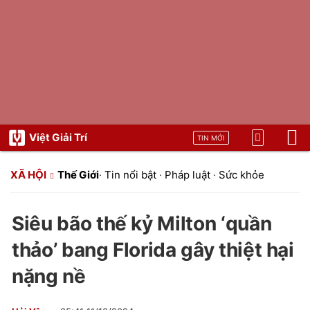
Việt Giải Trí
TIN MỚI
XÃ HỘI
Thế Giới
·
Tin nổi bật
·
Pháp luật
·
Sức khỏe
Siêu bão thế kỷ Milton ‘quần
thảo’ bang Florida gây thiệt hại
nặng nề