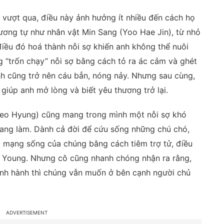
vượt qua, điều này ảnh hưởng ít nhiều đến cách họ
Tương tự như nhân vật Min Sang (Yoo Hae Jin), từ nhỏ
điều đó hoá thành nỗi sợ khiến anh không thể nuôi
 “trốn chạy” nỗi sợ bằng cách tỏ ra ác cảm và ghét
tình cũng trở nên cáu bẳn, nóng nảy. Nhưng sau cùng,
giúp anh mở lòng và biết yêu thương trở lại.
 Seo Hyung) cũng mang trong mình một nỗi sợ khó
đang làm. Dành cả đời để cứu sống những chú chó,
đi mạng sống của chúng bằng cách tiêm trợ tử, điều
in Young. Nhưng cô cũng nhanh chóng nhận ra rằng,
ành hành thì chúng vẫn muốn ở bên cạnh người chủ