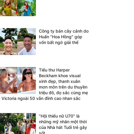
Công ty bán cây cảnh do
Huấn "Hoa Hồng" góp
vốn bất ngờ giải thể
Tiểu thư Harper
Beckham khoe visual
xinh đẹp, thanh xuân
mơn mởn trên du thuyền
triệu đô, đọ sắc cùng mẹ
- Victoria ngoài 50 vẫn đỉnh cao nhan sắc
"Hội thiếu nữ U70" là
những mỹ nhân một thời
của Nhà hát Tuổi trẻ gây
sốt