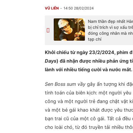
VŨ LIÊN
14:50 28/02/2024
Nam thần đẹp nhất Hà
bị chỉ trích vì sợ xấu t
đóng công nhân mà nh
tạp chí
Khởi chiếu từ ngày 23/2/2024, phim 
Days
) đã nhận được nhiều phản ứng t
lành với nhiều tiếng cười và nước mắt.
Sen Boss sum vầy
gây ấn tượng khi đặc
tính toán của biên kịch: một người yêu
công và một người trẻ đang chật vật 
và một bé gái khao khát được yêu thương
bạn trai cũ của một cô gái. Tất cả đề
cho loài chó, từ đó truyền tải nhiều th