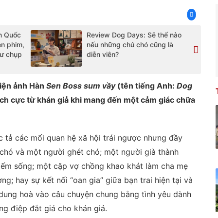
n Quốc
Review Dog Days: Sẽ thế nào
rên phim,
nếu những chú chó cũng là
ư chụp
diễn viên?
điện ảnh Hàn
Sen Boss sum vầy
(tên tiếng Anh:
Dog
ích cực từ khán giả khi mang đến một cảm giác chữa
 tả các mối quan hệ xã hội trái ngược nhưng đầy
 chó và một người ghét chó; một người già thành
kiếm sống; một cặp vợ chồng khao khát làm cha mẹ
; hay sự kết nối “oan gia” giữa bạn trai hiện tại và
u dung hoà vào câu chuyện chung bằng tình yêu dành
ông điệp đắt giá cho khán giả.