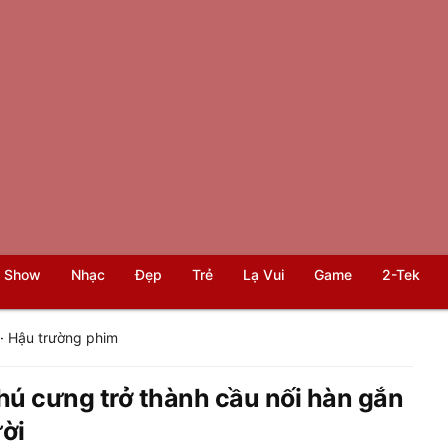
 Show
Nhạc
Đẹp
Trẻ
Lạ Vui
Game
2-Tek
·
Hậu trường phim
thú cưng trở thành cầu nối hàn gắn
ời