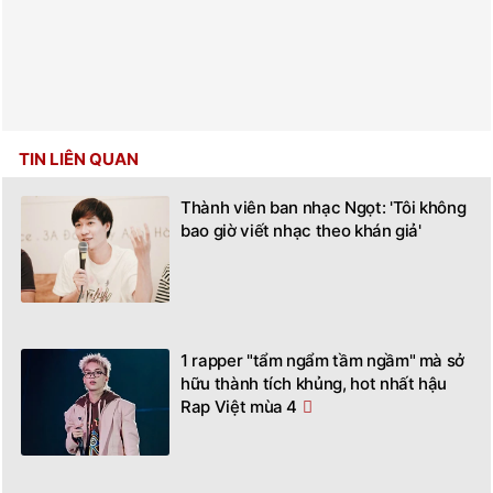
TIN LIÊN QUAN
Thành viên ban nhạc Ngọt: 'Tôi không
bao giờ viết nhạc theo khán giả'
1 rapper "tẩm ngẩm tầm ngầm" mà sở
hữu thành tích khủng, hot nhất hậu
Rap Việt mùa 4