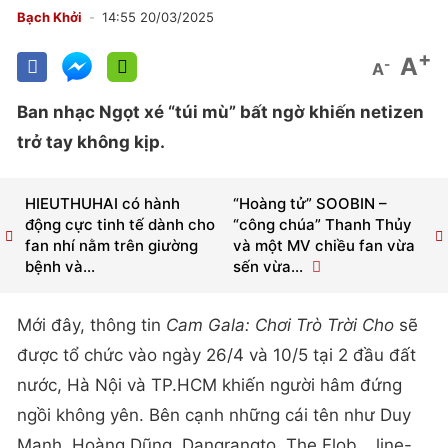
Bạch Khởi
14:55 20/03/2025
+
A
-
A
Ban nhạc Ngọt xé “túi mù” bất ngờ khiến netizen
trở tay không kịp.
HIEUTHUHAI có hành
“Hoàng tử” SOOBIN –
động cực tinh tế dành cho
“công chúa” Thanh Thủy
fan nhí nằm trên giường
và một MV chiều fan vừa
bệnh và...
sến vừa...
Mới đây, thông tin
Cam Gala: Chơi Trò Trời Cho
sẽ
được tổ chức vào ngày 26/4 và 10/5 tại 2 đầu đất
nước, Hà Nội và TP.HCM khiến người hâm đứng
ngồi không yên. Bên cạnh những cái tên như Duy
Mạnh, Hoàng Dũng, Dangrangto, The Flob… line-