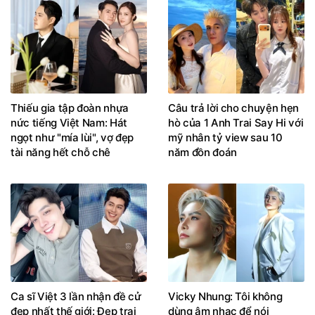
Thiếu gia tập đoàn nhựa
Câu trả lời cho chuyện hẹn
nức tiếng Việt Nam: Hát
hò của 1 Anh Trai Say Hi với
ngọt như "mía lùi", vợ đẹp
mỹ nhân tỷ view sau 10
tài năng hết chỗ chê
năm đồn đoán
Ca sĩ Việt 3 lần nhận đề cử
Vicky Nhung: Tôi không
đẹp nhất thế giới: Đẹp trai
dùng âm nhạc để nói