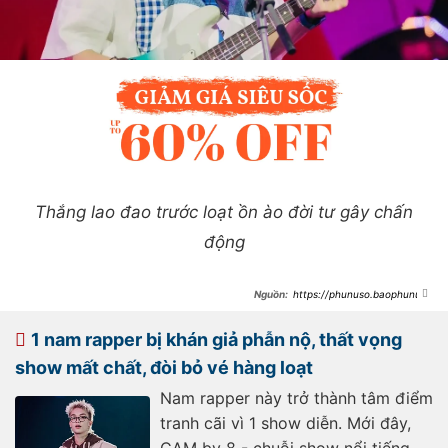
Thắng lao đao trước loạt ồn ào đời tư gây chấn
động
https://phunuso.baophunuth
udo.vn/sau-chi-pu-quynh-anh-
shyn-vbiz-chung-kien-them-1-man-
tai-hop-chan-dong-
1 nam rapper bị khán giả phẫn nộ, thất vọng
19325032000055481.htm
show mất chất, đòi bỏ vé hàng loạt
Nam rapper này trở thành tâm điểm
tranh cãi vì 1 show diễn. Mới đây,
CAM by 8 - chuỗi show nổi tiếng