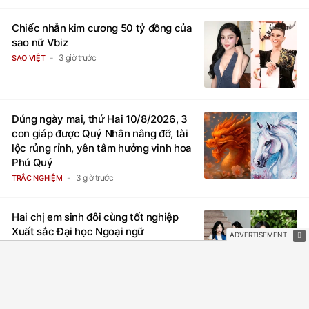
Chiếc nhẫn kim cương 50 tỷ đồng của
sao nữ Vbiz
3 giờ trước
SAO VIỆT
Đúng ngày mai, thứ Hai 10/8/2026, 3
con giáp được Quý Nhân nâng đỡ, tài
lộc rủng rỉnh, yên tâm hưởng vinh hoa
Phú Quý
3 giờ trước
TRẮC NGHIỆM
Hai chị em sinh đôi cùng tốt nghiệp
Xuất sắc Đại học Ngoại ngữ
4 giờ trước
HỌC HÀNH