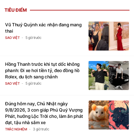
TIÊU ĐIỂM
Vũ Thuý Quỳnh xác nhận đang mang
thai
5 giờ trước
SAO VIỆT
Hồng Thanh trước khi tụt dốc không
phanh: Đi xe hơi tiền tỷ, đeo đồng hồ
Rolex, du lịch sang chảnh
5 giờ trước
SAO VIỆT
Đúng hôm nay, Chủ Nhật ngày
9/8/2026, 3 con giáp Phú Quý Vượng
Phát, hưởng Lộc Trời cho, làm ăn phát
đạt, tậu nhà sắm xe
3 giờ trước
TRẮC NGHIỆM