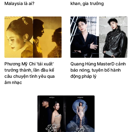
Malaysia là ai?
khan, gia trưởng
Phương Mỹ Chi 'tái xuất'
Quang Hùng MasterD cảnh
trưởng thành, lần đầu kể
báo nóng, tuyên bố hành
câu chuyện tình yêu qua
động pháp lý
âm nhạc