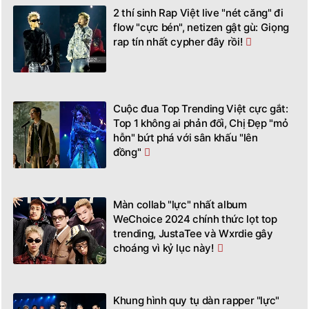
2 thí sinh Rap Việt live "nét căng" đi
flow "cực bén", netizen gật gù: Giọng
rap tín nhất cypher đây rồi!
Cuộc đua Top Trending Việt cực gắt:
Top 1 không ai phản đối, Chị Đẹp "mỏ
hỗn" bứt phá với sân khấu "lên
đồng"
Màn collab "lực" nhất album
WeChoice 2024 chính thức lọt top
trending, JustaTee và Wxrdie gây
choáng vì kỷ lục này!
Khung hình quy tụ dàn rapper "lực"