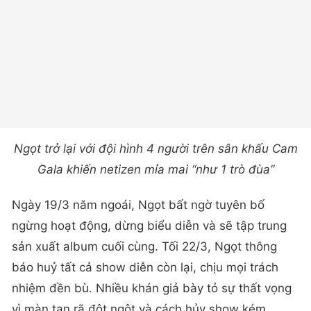
Ngọt trở lại với đội hình 4 người trên sân khấu Cam
Gala khiến netizen mỉa mai “như 1 trò đùa”
Ngày 19/3 năm ngoái, Ngọt bất ngờ tuyên bố
ngừng hoạt động, dừng biểu diễn và sẽ tập trung
sản xuất album cuối cùng. Tối 22/3, Ngọt thông
báo huỷ tất cả show diễn còn lại, chịu mọi trách
nhiệm đền bù. Nhiều khán giả bày tỏ sự thất vọng
vì màn tan rã đột ngột và cách hủy show kém