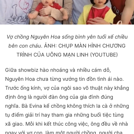
Vợ chồng Nguyên Hoa sống bình yên tuổi xế chiều
bên con cháu
. ẢNH: CHỤP MÀN HÌNH CHƯƠNG
TRÌNH CỦA UÔNG MẠN LINH (YOUTUBE)
Giữa showbiz hào nhoáng và nhiều cám dỗ,
Nguyên Hoa chưa từng vướng tin đồn tình ái nào.
Trước ống kính, vợ của ngôi sao võ thuật này khẳng
định ông là người đàn ông của gia đình đúng
nghĩa. Bà Evina kể chồng không thích la cà ở những
tụ điểm giải trí hay tham gia những buổi tiệc tùng
xã giao. Mỗi khi kết thúc công việc, ông đều về nhà
ngay với vợ con, làm một người chồng, người cha