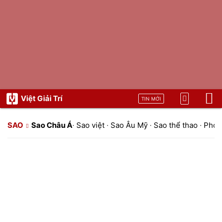
Việt Giải Trí
TIN MỚI
SAO
Sao Châu Á
·
Sao việt
·
Sao Âu Mỹ
·
Sao thể thao
·
Phon