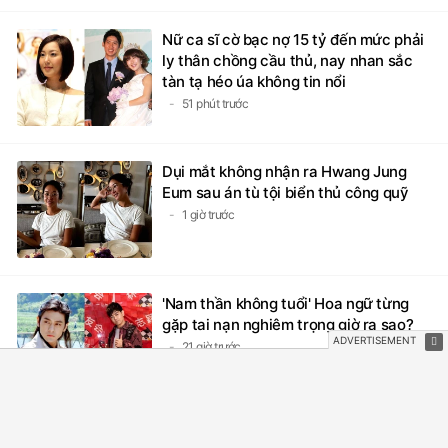
Nữ ca sĩ cờ bạc nợ 15 tỷ đến mức phải
ly thân chồng cầu thủ, nay nhan sắc
tàn tạ héo úa không tin nổi
51 phút trước
Dụi mắt không nhận ra Hwang Jung
Eum sau án tù tội biển thủ công quỹ
1 giờ trước
'Nam thần không tuổi' Hoa ngữ từng
gặp tai nạn nghiêm trọng giờ ra sao?
21 giờ trước