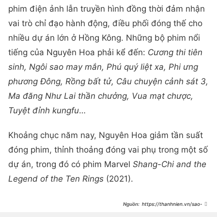
phim điện ảnh lẫn truyền hình đồng thời đảm nhận
vai trò chỉ đạo hành động, điều phối đóng thế cho
nhiều dự án lớn ở Hồng Kông. Những bộ phim nổi
tiếng của Nguyên Hoa phải kể đến:
Cương thi tiên
sinh, Ngôi sao may mắn, Phú quý liệt xa, Phi ưng
phương Đông, Rồng bất tử, Câu chuyện cảnh sát 3,
Ma đăng Như Lai thần chưởng, Vua mạt chược,
Tuyệt đỉnh kungfu
…
Khoảng chục năm nay, Nguyên Hoa giảm tần suất
đóng phim, thỉnh thoảng đóng vai phụ trong một số
dự án, trong đó có phim Marvel
Shang-Chi and the
Legend of the Ten Rings
(2021).
https://thanhnien.vn/sao-
vo-thuat-nguyen-hoa-nghi-huu-
song-binh-di-ben-vo-con-o-tuoi-xe-