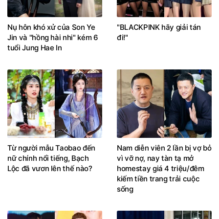
Nụ hôn khó xử của Son Ye
"BLACKPINK hãy giải tán
Jin và "hồng hài nhi" kém 6
đi!"
tuổi Jung Hae In
Từ người mẫu Taobao đến
Nam diễn viên 2 lần bị vợ bỏ
nữ chính nổi tiếng, Bạch
vì vỡ nợ, nay tàn tạ mở
Lộc đã vươn lên thế nào?
homestay giá 4 triệu/đêm
kiếm tiền trang trải cuộc
sống