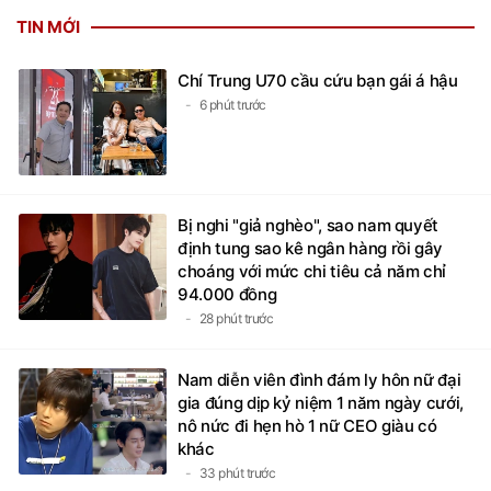
TIN MỚI
Chí Trung U70 cầu cứu bạn gái á hậu
6 phút trước
Bị nghi "giả nghèo", sao nam quyết
định tung sao kê ngân hàng rồi gây
choáng với mức chi tiêu cả năm chỉ
94.000 đồng
28 phút trước
Nam diễn viên đình đám ly hôn nữ đại
gia đúng dịp kỷ niệm 1 năm ngày cưới,
nô nức đi hẹn hò 1 nữ CEO giàu có
khác
33 phút trước