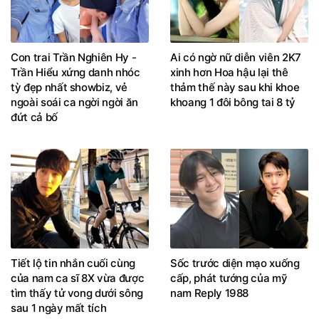
Con trai Trần Nghiên Hy -
Ai có ngờ nữ diễn viên 2K7
Trần Hiểu xứng danh nhóc
xinh hơn Hoa hậu lại thê
tỳ đẹp nhất showbiz, vẻ
thảm thế này sau khi khoe
ngoài soái ca ngời ngời ăn
khoang 1 đôi bông tai 8 tỷ
đứt cả bố
Tiết lộ tin nhắn cuối cùng
Sốc trước diện mạo xuống
của nam ca sĩ 8X vừa được
cấp, phát tướng của mỹ
tìm thấy tử vong dưới sông
nam Reply 1988
sau 1 ngày mất tích