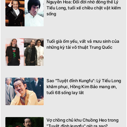
Nguyên Hoa: Đổi đời nhờ đóng thế Lý
Tiểu Long, tuổi xế chiều chật vật kiếm
sống
Tuổi già ốm yếu, vất vả mưu sinh của
những kỳ tài võ thuật Trung Quốc
Sao "Tuyệt đỉnh Kungfu": Lý Tiểu Long
khâm phục, Hồng Kim Bảo mang ơn,
tuổi 68 sống lay lắt
Vợ chồng chủ khu Chuồng Heo trong
"Tuyệt đỉnh kungfu" giờ ra sao?