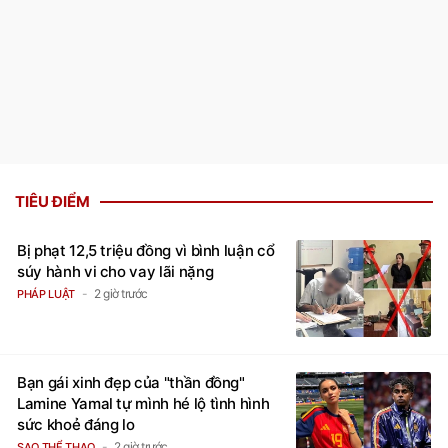
TIÊU ĐIỂM
Bị phạt 12,5 triệu đồng vì bình luận cổ
súy hành vi cho vay lãi nặng
2 giờ trước
PHÁP LUẬT
Bạn gái xinh đẹp của "thần đồng"
Lamine Yamal tự mình hé lộ tình hình
sức khoẻ đáng lo
2 giờ trước
SAO THỂ THAO