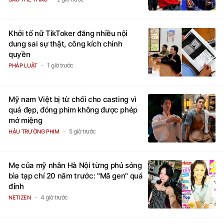
Khởi tố nữ TikToker đăng nhiều nội
dung sai sự thật, công kích chính
quyền
1 giờ trước
PHÁP LUẬT
Mỹ nam Việt bị từ chối cho casting vì
quá đẹp, đóng phim không được phép
mở miệng
5 giờ trước
HẬU TRƯỜNG PHIM
Mẹ của mỹ nhân Hà Nội từng phủ sóng
bìa tạp chí 20 năm trước: "Mã gen" quá
đỉnh
4 giờ trước
NETIZEN