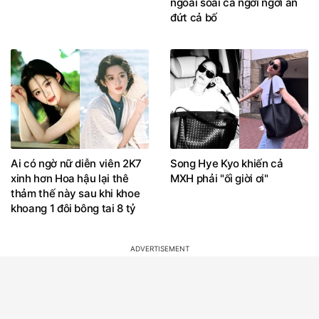
ngoài soái ca ngời ngời ăn
đứt cả bố
Ai có ngờ nữ diễn viên 2K7
Song Hye Kyo khiến cả
xinh hơn Hoa hậu lại thê
MXH phải "ối giời ơi"
thảm thế này sau khi khoe
khoang 1 đôi bông tai 8 tỷ