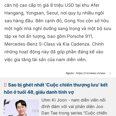
căn hộ cao cấp trị giá 8 triệu USD tại khu Afer
Hangang, Yongsan, Seoul, nơi quy tụ nhiều ngôi
sao hàng đầu. Bên cạnh đó, Gong Yoo còn sở hữu
một ngôi nhà nghỉ dưỡng sang trọng và một bộ sưu
tập xe hơi ấn tượng, bao gồm Porsche 911,
Mercedes-Benz S-Class và Kia Cadenza. Chính
những hoạt động này đã góp phần đáng kể vào
việc gia tăng tài sản của nam diễn viên.
https://vtcnews.vn/sao-
han-13-12-tai-tu-co-cat-xe-cao-
nhat-han-quoc-vuong-lum-xum-
tinh-ai-ar913334.html
Sao bị ghét nhất 'Cuộc chiến thượng lưu' kết
hôn ở tuổi 48, giấu danh tính vợ
Uhm Ki Joon - nam diễn viên nổi
đình đám với vai phản diện Joo
Dan Tae trong series "Cuộc chiến