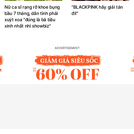
Nữ ca sĩ rạng rỡ khoe bụng
"BLACKPINK hãy giải tán
bầu 7 tháng, dân tình phải
đi!"
xuýt xoa "đúng là bà bầu
xinh nhất nhì showbiz"