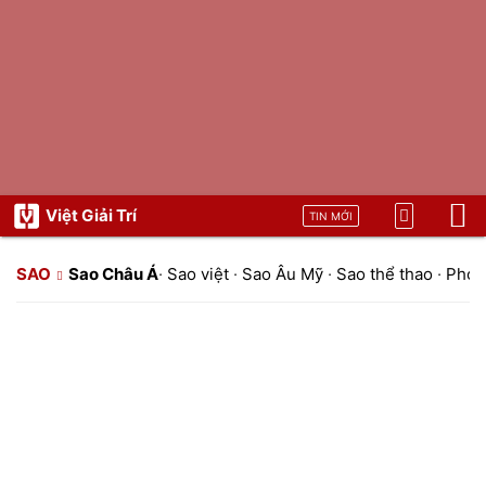
Việt Giải Trí
TIN MỚI
SAO
Sao Châu Á
·
Sao việt
·
Sao Âu Mỹ
·
Sao thể thao
·
Phon