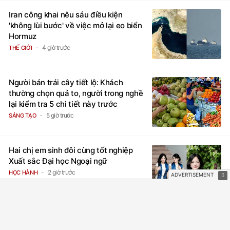
Iran công khai nêu sáu điều kiện
'không lùi bước' về việc mở lại eo biển
Hormuz
4 giờ trước
THẾ GIỚI
Người bán trái cây tiết lộ: Khách
thường chọn quả to, người trong nghề
lại kiểm tra 5 chi tiết này trước
5 giờ trước
SÁNG TẠO
Hai chị em sinh đôi cùng tốt nghiệp
Xuất sắc Đại học Ngoại ngữ
2 giờ trước
HỌC HÀNH