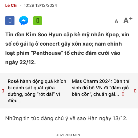
Lê Chi
10:29 13/12/2024
+
A
-
A
Tin đồn Kim Soo Hyun cặp kè mỹ nhân Kpop, xin
số cô gái lạ ở concert gây xôn xao; nam chính
loạt phim “Penthouse” tổ chức đám cưới vào
ngày 22/12.
Rosé hành động quá khích
Miss Charm 2024: Dàn thí
bị cảnh sát quát giữa
sinh đổ bộ VN đi “đám giỗ
đường, bỗng “rớt đài” vì
bên cồn”, chuẩn gái...
điều...
Những tin tức đáng chú ý về sao Hàn ngày 13/12.