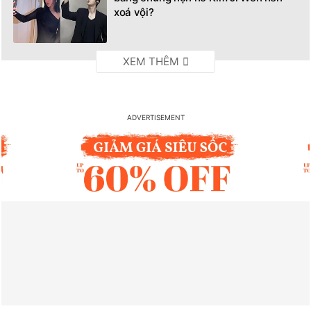
xoá vội?