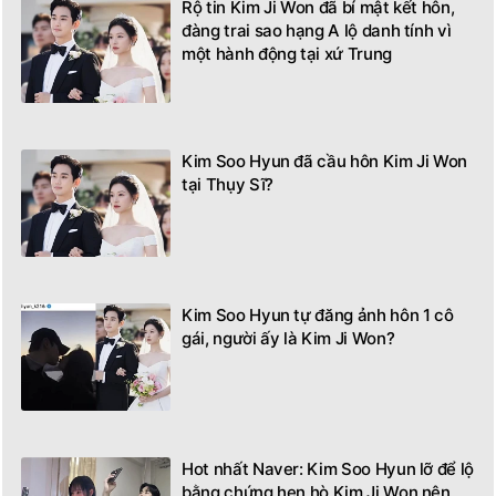
Rộ tin Kim Ji Won đã bí mật kết hôn,
đàng trai sao hạng A lộ danh tính vì
một hành động tại xứ Trung
Kim Soo Hyun đã cầu hôn Kim Ji Won
tại Thụy Sĩ?
Kim Soo Hyun tự đăng ảnh hôn 1 cô
gái, người ấy là Kim Ji Won?
Hot nhất Naver: Kim Soo Hyun lỡ để lộ
bằng chứng hẹn hò Kim Ji Won nên