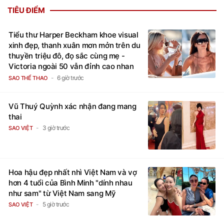
TIÊU ĐIỂM
Tiểu thư Harper Beckham khoe visual
xinh đẹp, thanh xuân mơn mởn trên du
thuyền triệu đô, đọ sắc cùng mẹ -
Victoria ngoài 50 vẫn đỉnh cao nhan
sắc
6 giờ trước
SAO THỂ THAO
Vũ Thuý Quỳnh xác nhận đang mang
thai
3 giờ trước
SAO VIỆT
Hoa hậu đẹp nhất nhì Việt Nam và vợ
hơn 4 tuổi của Bình Minh "dính nhau
như sam" từ Việt Nam sang Mỹ
5 giờ trước
SAO VIỆT