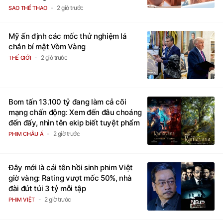
sắc
2 giờ trước
SAO THỂ THAO
Mỹ ấn định các mốc thử nghiệm lá
chắn bí mật Vòm Vàng
2 giờ trước
THẾ GIỚI
Bom tấn 13.100 tỷ đang làm cả cõi
mạng chấn động: Xem đến đâu choáng
đến đấy, nhìn tên ekip biết tuyệt phẩm
2 giờ trước
PHIM CHÂU Á
Đây mới là cái tên hồi sinh phim Việt
giờ vàng: Rating vượt mốc 50%, nhà
đài đút túi 3 tỷ mỗi tập
2 giờ trước
PHIM VIỆT