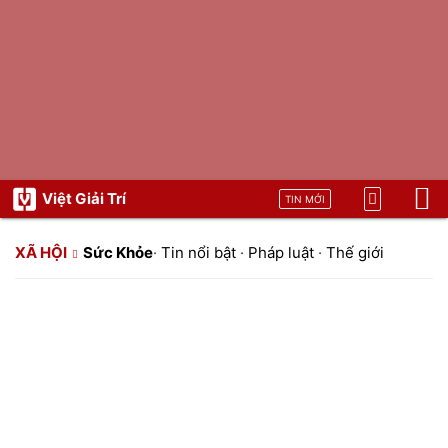
Việt Giải Trí
TIN MỚI
XÃ HỘI
Sức Khỏe
·
Tin nổi bật
·
Pháp luật
·
Thế giới