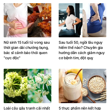
Nữ sinh 15 tuổi tử vong sau
Sau tuổi 50, ngồi lâu nguy
thời gian dài chướng bụng,
hiểm thế nào? Chuyên gia
bác sĩ cảnh báo thói quen
hướng dẫn cách giảm nguy
"cực độc"
cơ bệnh tim, đột quỵ
Loài cây gây tranh cãi nhất
5 thực phẩm nên kết hợp