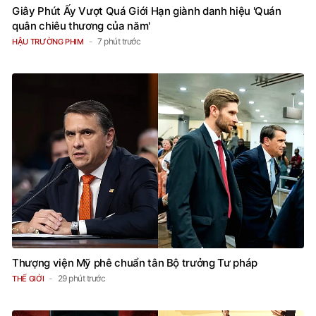
Giây Phút Ấy Vượt Quá Giới Hạn giành danh hiệu 'Quán
quân chiêu thương của năm'
7 phút trước
HẬU TRƯỜNG PHIM
Thượng viện Mỹ phê chuẩn tân Bộ trưởng Tư pháp
29 phút trước
THẾ GIỚI