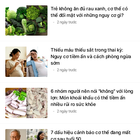
Trẻ không ăn đủ rau xanh, cơ thể có
thể đối mặt với những nguy cơ gì?
2 ngày trước
Thiếu máu thiếu sắt trong thai kỳ:
Nguy cơ tiềm ẩn và cách phòng ngừa
sớm
2 ngày trước
6 nhóm người nên nói "không" với lòng
lợn: Món khoái khẩu có thể tiềm ẩn
nhiều rủi ro sức khỏe
2 ngày trước
7 dấu hiệu cảnh báo cơ thể đang mất
cơ sau tuổi 50