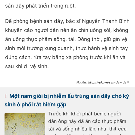
sán dây phát triển trong ruột.
Để phòng bệnh sán dây, bác sĩ Nguyễn Thanh Bình
khuyến cáo người dân nên ăn chín uống sôi, không
ăn uống thực phẩm sống, tái. Đồng thời, giữ gìn vệ
sinh môi trường xung quanh, thực hành vệ sinh tay
đúng cách, rửa tay bằng xà phòng trước khi ăn và
sau khi đi vệ sinh.
https://plo.vn/san-day-dai-
10-met-an-trong-nguoi-dan-ong-
post784430.html
Một nam giới bị nhiễm ấu trùng sán dây chó ký
sinh ở phổi rất hiếm gặp
Trước khi khởi phát bệnh, người
đàn ông này đã ăn các thực phẩm
tái và sống nhiều lần, như: thịt cừu