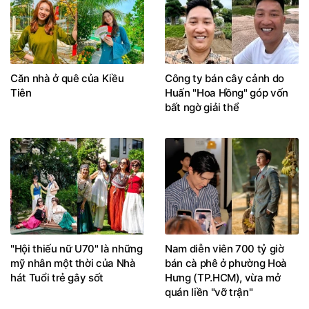
Căn nhà ở quê của Kiều
Công ty bán cây cảnh do
Tiên
Huấn "Hoa Hồng" góp vốn
bất ngờ giải thể
"Hội thiếu nữ U70" là những
Nam diễn viên 700 tỷ giờ
mỹ nhân một thời của Nhà
bán cà phê ở phường Hoà
hát Tuổi trẻ gây sốt
Hưng (TP.HCM), vừa mở
quán liền "vỡ trận"