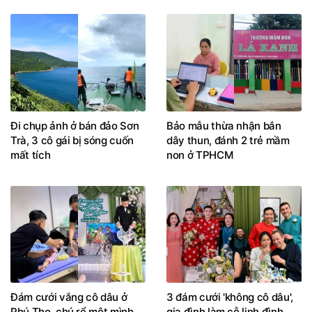
Đi chụp ảnh ở bán đảo Sơn
Bảo mẫu thừa nhận bắn
Trà, 3 cô gái bị sóng cuốn
dây thun, đánh 2 trẻ mầm
mất tích
non ở TPHCM
Đám cưới vắng cô dâu ở
3 đám cưới 'không cô dâu',
Phú Thọ, chú rể một mình
gia đình làm cỗ linh đình