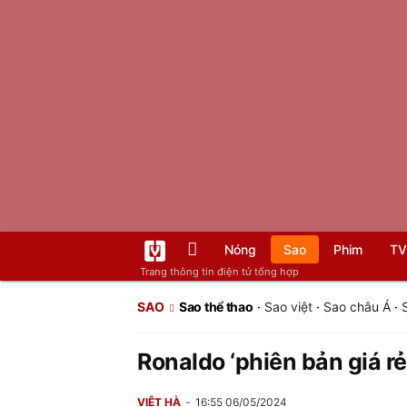
Nóng
Sao
Phim
TV
Trang thông tin điện tử tổng hợp
SAO
Sao thể thao
·
Sao việt
·
Sao châu Á
·
Ronaldo ‘phiên bản giá rẻ
VIỆT HÀ
16:55 06/05/2024