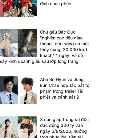
đình chúc phúc
Chú gấu Bắc Cực
"nghiện cọc tiêu giao
thông" cứu sống cả một
thủy cung: 20.000 lượt
khách/ 4 ngày, và cỗ
máy kinh doanh giấu sau lớp lông trắng
Ahn Bo Hyun và Jung
Eun Chae hợp tác bắt tội
phạm trong trailer Tài
phiệt và cảnh sát 2
3 con giáp trúng số độc
đắc đúng 300 tỷ vào
ngày 6/8/2026, hưởng
trọn phúc lộc, tiền tài