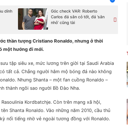
ầu dính
Góc check VAR: Roberto
Carlos đá sân cỏ tốt, đá ’sân
nhỏ’ cũng tài
ớc thần tượng Cristiano Ronaldo, nhưng ở thời
có một hướng đi mới.
ưu tập siêu xe, mức lương trên giời tại Saudi Arabia
 có tất cả. Chẳng người hâm mộ bóng đá nào không
onaldo. Nhưng Shanta – một fan cuồng Ronaldo –
nh thành ngôi sao người Bồ Đào Nha.
 Rasoulinia Kordbatchje. Còn trên mạng xã hội,
i tên Shanta Ronaldo. Vào những năm 2010, cầu thủ
ỳ nổi tiếng nhờ vẻ ngoài tương đồng với Ronaldo.