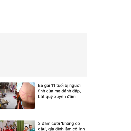
Bé gái 11 tuổi bị người
tình của mẹ đánh đập,
bắt quỳ xuyên đêm
3 đám cưới 'không cô
dâu', gia đình làm cỗ linh