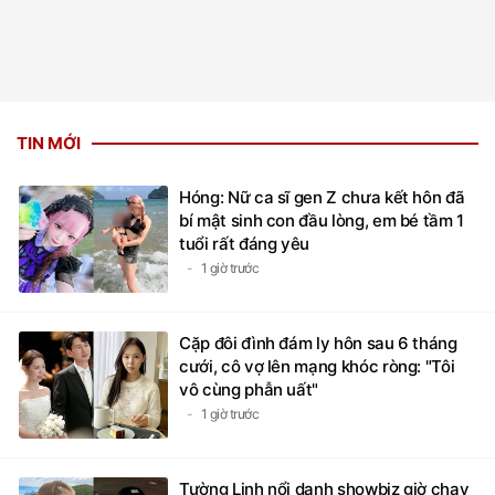
TIN MỚI
Hóng: Nữ ca sĩ gen Z chưa kết hôn đã
bí mật sinh con đầu lòng, em bé tầm 1
tuổi rất đáng yêu
1 giờ trước
Cặp đôi đình đám ly hôn sau 6 tháng
cưới, cô vợ lên mạng khóc ròng: "Tôi
vô cùng phẫn uất"
1 giờ trước
Tường Linh nổi danh showbiz giờ chạy