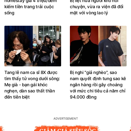
homestay giá 4 triệu/đêm
Bị liệt nửa người khó nói
kiếm tiền trang trải cuộc
chuyện, vừa ra viện đã đối
sống
mặt với vòng lao lý
Tang lễ nam ca sĩ 8X được
Bị nghi "giả nghèo", sao
tìm thấy tử vong dưới sông:
nam quyết định tung sao kê
Mẹ già - bạn gái khóc
ngân hàng rồi gây choáng
nghẹn, dàn sao thất thần
với mức chi tiêu cả năm chỉ
đến tiễn biệt
94.000 đồng