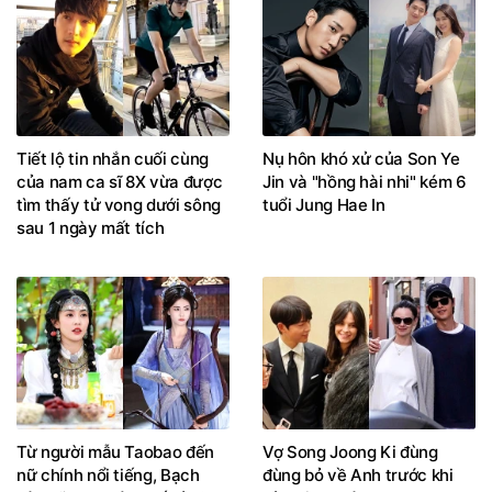
Tiết lộ tin nhắn cuối cùng
Nụ hôn khó xử của Son Ye
của nam ca sĩ 8X vừa được
Jin và "hồng hài nhi" kém 6
tìm thấy tử vong dưới sông
tuổi Jung Hae In
sau 1 ngày mất tích
Từ người mẫu Taobao đến
Vợ Song Joong Ki đùng
nữ chính nổi tiếng, Bạch
đùng bỏ về Anh trước khi