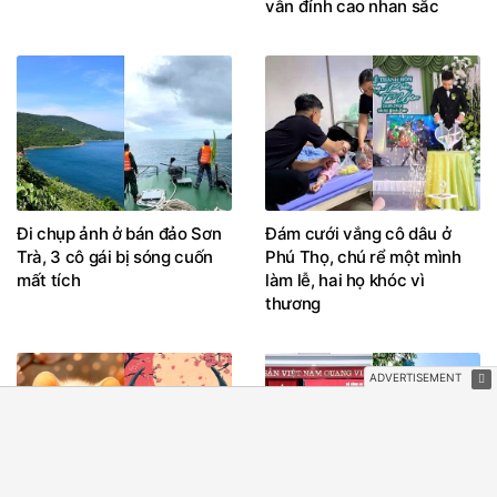
vẫn đỉnh cao nhan sắc
Đi chụp ảnh ở bán đảo Sơn
Đám cưới vắng cô dâu ở
Trà, 3 cô gái bị sóng cuốn
Phú Thọ, chú rể một mình
mất tích
làm lễ, hai họ khóc vì
thương