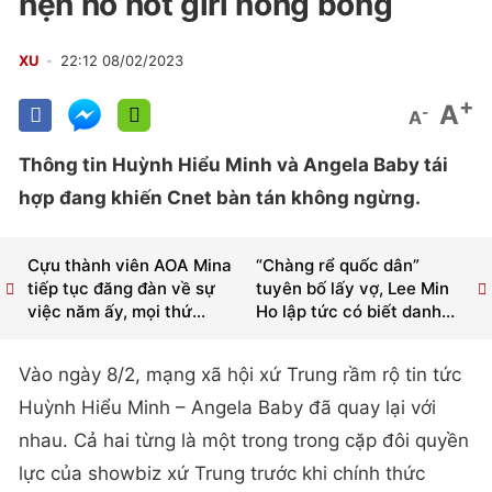
hẹn hò hot girl nóng bỏng
XU
22:12 08/02/2023
+
A
-
A
Thông tin Huỳnh Hiểu Minh và Angela Baby tái
hợp đang khiến Cnet bàn tán không ngừng.
Cựu thành viên AOA Mina
“Chàng rể quốc dân”
tiếp tục đăng đàn về sự
tuyên bố lấy vợ, Lee Min
việc năm ấy, mọi thứ...
Ho lập tức có biết danh...
Vào ngày 8/2, mạng xã hội xứ Trung rầm rộ tin tức
Huỳnh Hiểu Minh – Angela Baby đã quay lại với
nhau. Cả hai từng là một trong trong cặp đôi quyền
lực của showbiz xứ Trung trước khi chính thức