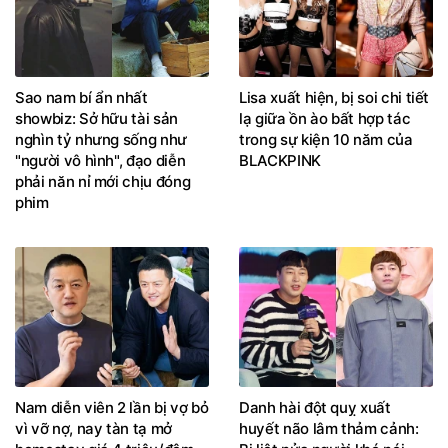
Sao nam bí ẩn nhất
Lisa xuất hiện, bị soi chi tiết
showbiz: Sở hữu tài sản
lạ giữa ồn ào bất hợp tác
nghìn tỷ nhưng sống như
trong sự kiện 10 năm của
"người vô hình", đạo diễn
BLACKPINK
phải năn nỉ mới chịu đóng
phim
Nam diễn viên 2 lần bị vợ bỏ
Danh hài đột quỵ xuất
vì vỡ nợ, nay tàn tạ mở
huyết não lâm thảm cảnh: