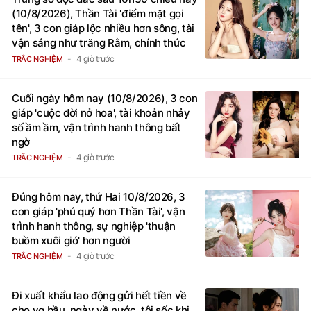
(10/8/2026), Thần Tài 'điểm mặt gọi
tên', 3 con giáp lộc nhiều hơn sông, tài
vận sáng như trăng Rằm, chính thức
hết khổ
4 giờ trước
TRẮC NGHIỆM
Cuối ngày hôm nay (10/8/2026), 3 con
giáp 'cuộc đời nở hoa', tài khoản nhảy
số ầm ầm, vận trình hanh thông bất
ngờ
4 giờ trước
TRẮC NGHIỆM
Đúng hôm nay, thứ Hai 10/8/2026, 3
con giáp 'phú quý hơn Thần Tài', vận
trình hanh thông, sự nghiệp 'thuận
buồm xuôi gió' hơn người
4 giờ trước
TRẮC NGHIỆM
Đi xuất khẩu lao động gửi hết tiền về
cho vợ bầu, ngày về nước, tôi sốc khi