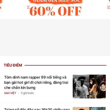
TIÊU ĐIỂM
Tóm dính nam rapper 99 nổi tiếng và
bạn gái hot girl đi chơi riêng, đàng trai
che chắn kín bưng
5 giờ trước
SAO VIỆT
Trúng số độc đắc sau 16h30 chiều nay