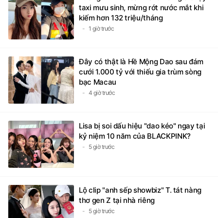
taxi mưu sinh, mừng rớt nước mắt khi
kiếm hơn 132 triệu/tháng
1 giờ trước
Đây có thật là Hề Mộng Dao sau đám
cưới 1.000 tỷ với thiếu gia trùm sòng
bạc Macau
4 giờ trước
Lisa bị soi dấu hiệu "dao kéo" ngay tại
kỷ niệm 10 năm của BLACKPINK?
5 giờ trước
Lộ clip "anh sếp showbiz" T. tát nàng
thơ gen Z tại nhà riêng
5 giờ trước