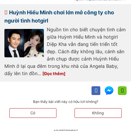
-nghi-van-huynh-hieu-minh-angela-
baby-tai-hop-vi-1-chi-tiet-nho-bat-
chap-tai-tu-dang-hen-ho-hot-girl-
Huỳnh Hiểu Minh chơi lớn mở công ty cho
nong-bong-
20230208204521521.htm
người tình hotgirl
Nguồn tin cho biết chuyện tình cảm
giữa Huỳnh Hiểu Minh và hotgirl
Diệp Kha vẫn đang tiến triển tốt
đẹp. Cách đây không lâu, cánh săn
ảnh chụp được cảnh Huỳnh Hiểu
Minh ở lại qua đêm trong khu nhà của Angela Baby,
dấy lên tin đồn...
Bạn thấy bài viết này có hữu ích không?
Có
Không