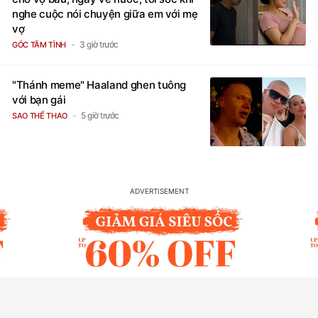
nghe cuộc nói chuyện giữa em với mẹ
vợ
3 giờ trước
GÓC TÂM TÌNH
"Thánh meme" Haaland ghen tuông
với bạn gái
5 giờ trước
SAO THỂ THAO