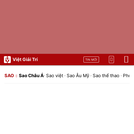
Việt Giải Trí
TIN MỚI
SAO
Sao Châu Á
·
Sao việt
·
Sao Âu Mỹ
·
Sao thể thao
·
Phon