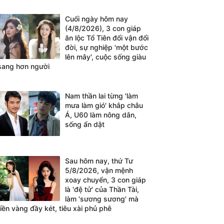
Cuối ngày hôm nay
(4/8/2026), 3 con giáp
ăn lộc Tổ Tiên đổi vận đổi
đời, sự nghiệp 'một bước
lên mây', cuộc sống giàu
sang hơn người
Nam thần lai từng 'làm
mưa làm gió' khắp châu
Á, U60 làm nông dân,
sống ẩn dật
Sau hôm nay, thứ Tư
5/8/2026, vận mệnh
xoay chuyển, 3 con giáp
là 'đệ tử' của Thần Tài,
làm 'sương sương' mà
tiền vàng đầy két, tiêu xài phủ phê