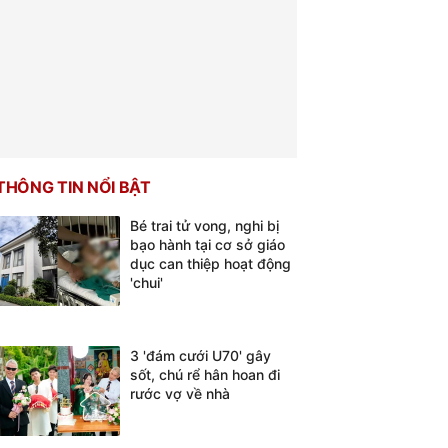
THÔNG TIN NỔI BẬT
Bé trai tử vong, nghi bị
bạo hành tại cơ sở giáo
dục can thiệp hoạt động
'chui'
3 'đám cưới U70' gây
sốt, chú rể hân hoan đi
rước vợ về nhà