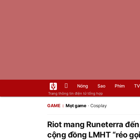
Nóng
Sao
Phim
TV
Trang thông tin điện tử tổng hợp
GAME
Mọt game
·
Cosplay
Riot mang Runeterra đến 
cộng đồng LMHT “réo gọi