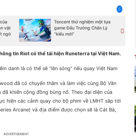
 của
Tencent thử nghiệm một tựa
n vật
game Đấu Trường Chân Lý
ất ngờ
“kiểu mới”
ng tin Riot có thể tái hiện Runeterra tại Việt Nam.
ểm danh là có thể sẽ “lên sóng” nếu quay Việt Nam
lywood đã có chuyến thăm và làm việc cùng Bộ Văn
m đã khiến cộng đồng bùng nổ. Theo đại diện của
thực hiện các cảnh quay cho bộ phim về LMHT sắp tới
series Arcane) và địa điểm được chọn sẽ là Cát Bà,