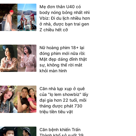
Mẹ đơn thân U40 có
body nóng bỏng nhất nhì
Vbiz: Đi du lịch nhiều hơn
ở nhà, được bạn trai gen
Z chiều hết cỡ
Nữ hoàng phim 18+ lại
đóng phim mới nữa rồi:
Mặt đẹp dáng đỉnh thật
sự, không thể rời mắt
khỏi màn hình
Căn nhà lụp xụp ở quê
của "lọ lem showbiz" lấy
đại gia hơn 22 tuổi, mỗi
tháng được phát 730
triệu tiền tiêu vặt
Căn bệnh khiến Trấn
Thành khổ sở suốt 39