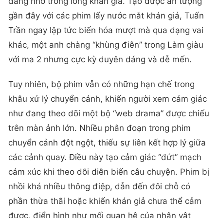
đáng nhớ trong lòng khán giả. Tạo được ấn tượng
gần đây với các phim lấy nước mắt khán giả, Tuấn
Trần ngay lập tức biến hóa mượt mà qua dạng vai
khác, một anh chàng “khùng điên” trong Làm giàu
với ma 2 nhưng cực kỳ duyên dáng và dễ mến.
Tuy nhiên, bộ phim vẫn có những hạn chế trong
khâu xử lý chuyển cảnh, khiến người xem cảm giác
như đang theo dõi một bộ “web drama” được chiếu
trên màn ảnh lớn. Nhiều phân đoạn trong phim
chuyển cảnh đột ngột, thiếu sự liên kết hợp lý giữa
các cảnh quay. Điều này tạo cảm giác “đứt” mạch
cảm xúc khi theo dõi diễn biến câu chuyện. Phim bị
nhồi khá nhiều thông điệp, dẫn đến đôi chỗ có
phần thừa thãi hoặc khiến khán giả chưa thể cảm
được, điển hình như mối quan hệ của nhân vật