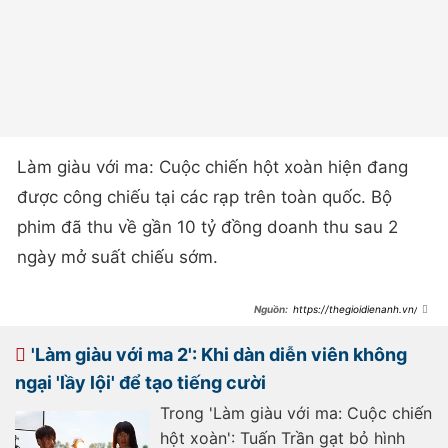
Làm giàu với ma: Cuộc chiến hột xoàn hiện đang
được công chiếu tại các rạp trên toàn quốc. Bộ
phim đã thu về gần 10 tỷ đồng doanh thu sau 2
ngày mở suất chiếu sớm.
https://thegioidienanh.vn/re
view-lam-giau-voi-ma-2-hai-huoc-
vua-du-lieu-co-hay-hon-phan-1-
84180.html
'Làm giàu với ma 2': Khi dàn diễn viên không
ngại 'lầy lội' để tạo tiếng cười
Trong 'Làm giàu với ma: Cuộc chiến
hột xoàn': Tuấn Trần gạt bỏ hình