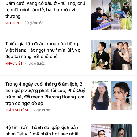
Đám cưới vắng cô dâu ở Phú Thọ, chú
rể một mình làm lễ, hai họ khóc vì
thương
10 giờ trước
NETIZEN
Thiếu gia tập đoàn nhựa nức tiếng
Việt Nam: Hát ngọt như "mía lùi", vợ
đẹp tài năng hết chỗ chê
8 giờ trước
NHẠC VIỆT
Trong 4 ngày cuối tháng 6 âm lịch, 3
con giáp vượng phát Tài Lộc, Phú Quý
trăm bề, đổi mệnh Phượng Hoàng, ôm
trọn cơ ngơi đồ sộ
7 giờ trước
TRẮC NGHIỆM
Rộ tin Trấn Thành đổi gấp kịch bản
phim Tết vì 1 mỹ nhân hot bậc nhất