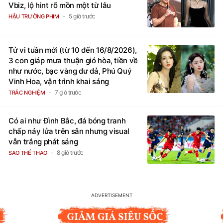
Vbiz, lộ hint rõ mồn một từ lâu
5 giờ trước
HẬU TRƯỜNG PHIM
Tử vi tuần mới (từ 10 đến 16/8/2026),
3 con giáp mưa thuận gió hòa, tiền về
như nước, bạc vàng dư dả, Phú Quý
Vinh Hoa, vận trình khai sáng
7 giờ trước
TRẮC NGHIỆM
Có ai như Đình Bắc, đá bóng tranh
chấp nảy lửa trên sân nhưng visual
vẫn trắng phát sáng
8 giờ trước
SAO THỂ THAO