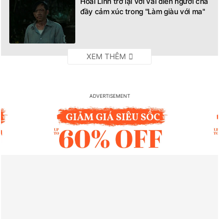
Hoài Linh trở lại với vai diễn người cha
đầy cảm xúc trong "Làm giàu với ma"