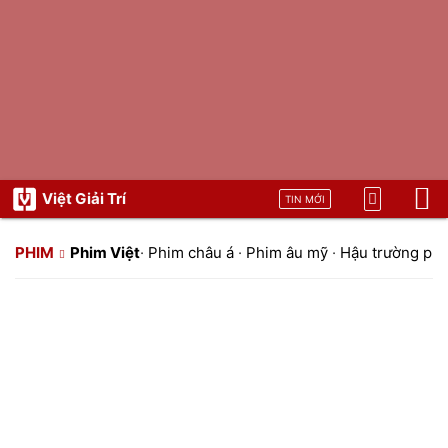
Việt Giải Trí
TIN MỚI
PHIM
Phim Việt
·
Phim châu á
·
Phim âu mỹ
·
Hậu trường ph