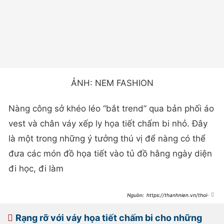
ẢNH: NEM FASHION
Nàng công sở khéo léo “bắt trend” qua bản phối áo
vest và chân váy xếp ly họa tiết chấm bi nhỏ. Đây
là một trong những ý tưởng thú vị để nàng có thể
đưa các món đồ họa tiết vào tủ đồ hằng ngày diện
đi học, đi làm
https://thanhnien.vn/thoi-
trang-tre/rang-ro-voi-vay-hoa-tiet-
cham-bi-trong-nhung-ngay-giao-
mua-185260608103346721.htm
Rạng rỡ với váy họa tiết chấm bi cho những