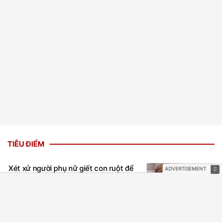
TIÊU ĐIỂM
Xét xử người phụ nữ giết con ruột để
trục lợi hơn 4 tỷ đồng tiền bảo hiểm
2 giờ trước
PHÁP LUẬT