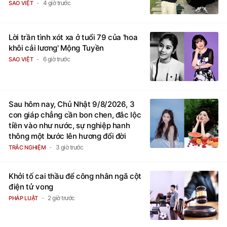
4 giờ trước
SAO VIỆT
Lời trần tình xót xa ở tuổi 79 của 'hoa
khôi cải lương' Mộng Tuyền
6 giờ trước
SAO VIỆT
Sau hôm nay, Chủ Nhật 9/8/2026, 3
con giáp chẳng cần bon chen, đắc lộc
tiền vào như nước, sự nghiệp hanh
thông một bước lên hương đổi đời
3 giờ trước
TRẮC NGHIỆM
Khởi tố cai thầu để công nhân ngã cột
điện tử vong
2 giờ trước
PHÁP LUẬT