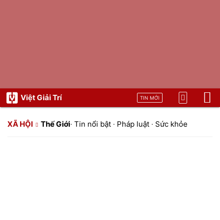
Việt Giải Trí
TIN MỚI
XÃ HỘI
Thế Giới
·
Tin nổi bật
·
Pháp luật
·
Sức khỏe