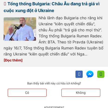
bo-sung-vu-khi-cho-ukraine-
Tổng thống Bulgaria: Châu Âu đang trả giá vì
20231209082429039.htm
cuộc xung đột ở Ukraine
Nhà lãnh đạo Bulgaria cho rằng khi
Ukraine "kiên quyết chiến đấu",
châu Âu phải "trả giá cho mọi thứ".
Tổng thống Bulgaria Rumen Radev.
Ảnh: BTA. Theo tờ Pravda (Ukraine)
ngày 16/7, Tổng thống Bulgaria Rumen Radev tuyên bố
rằng Ukraine "kiên quyết chiến đấu" với Nga...
Bạn thấy bài viết này có hữu ích không?
Có
Không