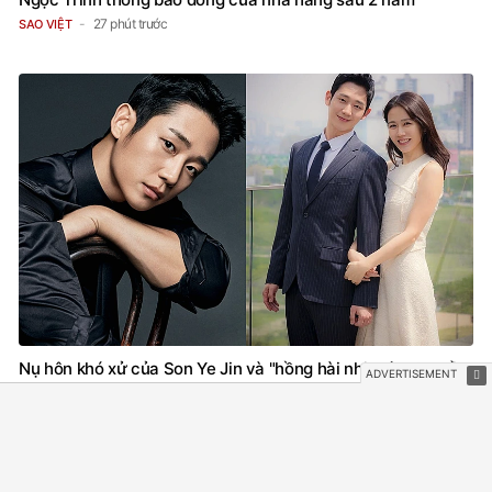
27 phút trước
SAO VIỆT
Nụ hôn khó xử của Son Ye Jin và "hồng hài nhi" kém 6 tuổi
Jung Hae In
39 phút trước
SAO CHÂU Á