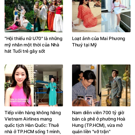
"Hội thiếu nữ U70" là những
Loạt ảnh của Mai Phương
mỹ nhân một thời của Nhà
Thuý tại Mỹ
hát Tuổi trẻ gây sốt
Tiếp viên hàng không hãng
Nam diễn viên 700 tỷ giờ
Vietnam Airlines mang
bán cà phê ở phường Hoà
quốc tịch Hàn Quốc: Thuê
Hưng (TP.HCM), vừa mở
nhà ở TP.HCM sống 1 mình,
quán liền "vỡ trận"