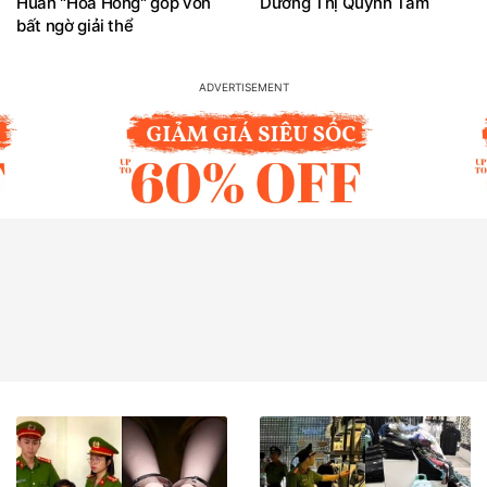
Huấn "Hoa Hồng" góp vốn
Dương Thị Quỳnh Tâm
bất ngờ giải thể