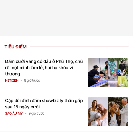
TIÊU ĐIỂM
Đám cưới vắng cô dâu ở Phú Thọ, chú
rể một mình làm lễ, hai họ khóc vì
thương
8 giờ trước
NETIZEN
Cặp đôi đình đám showbiz ly thân gấp
sau 15 ngày cưới
9 giờ trước
SAO ÂU MỸ