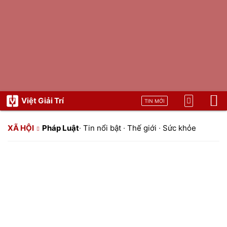
Việt Giải Trí
TIN MỚI
XÃ HỘI
Pháp Luật
·
Tin nổi bật
·
Thế giới
·
Sức khỏe