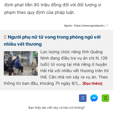
định phạt tiền 90 triệu đồng đối với đối tượng vi
phạm theo quy định của pháp luật.
https://www.nguoiduatin.vn/
quang-ninh-phat-hien-gan-2-tan-
xuc-xich-hu-hong-khong-ro-nguon-
goc-a662342.html
Người phụ nữ tử vong trong phòng ngủ với
nhiều vết thương
Lực lượng chức năng tỉnh Quảng
Ninh đang điều tra vụ án chị N. (39
tuổi) tử vong tại nhà riêng ở huyện
Hải Hà với nhiều vết thương trên thi
thể. Căn nhà nơi xảy ra vụ án. Theo
thông tin ban đầu, khoảng 7h ngày 8/1,...
Bạn thấy bài viết này có hữu ích không?