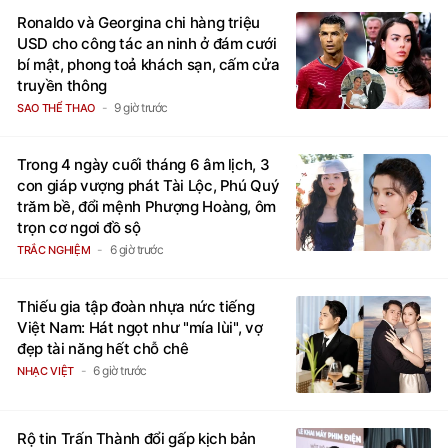
Ronaldo và Georgina chi hàng triệu
USD cho công tác an ninh ở đám cưới
bí mật, phong toả khách sạn, cấm cửa
truyền thông
9 giờ trước
SAO THỂ THAO
Trong 4 ngày cuối tháng 6 âm lịch, 3
con giáp vượng phát Tài Lộc, Phú Quý
trăm bề, đổi mệnh Phượng Hoàng, ôm
trọn cơ ngơi đồ sộ
6 giờ trước
TRẮC NGHIỆM
Thiếu gia tập đoàn nhựa nức tiếng
Việt Nam: Hát ngọt như "mía lùi", vợ
đẹp tài năng hết chỗ chê
6 giờ trước
NHẠC VIỆT
Rộ tin Trấn Thành đổi gấp kịch bản