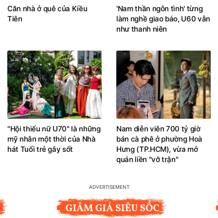
Căn nhà ở quê của Kiều
'Nam thần ngôn tình' từng
Tiên
làm nghề giao báo, U60 vẫn
như thanh niên
"Hội thiếu nữ U70" là những
Nam diễn viên 700 tỷ giờ
mỹ nhân một thời của Nhà
bán cà phê ở phường Hoà
hát Tuổi trẻ gây sốt
Hưng (TP.HCM), vừa mở
quán liền "vỡ trận"