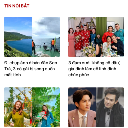
TIN NỔI BẬT
Đi chụp ảnh ở bán đảo Sơn
3 đám cưới 'không cô dâu',
Trà, 3 cô gái bị sóng cuốn
gia đình làm cỗ linh đình
mất tích
chúc phúc