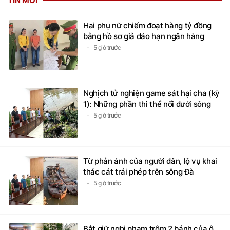
TIN MỚI
Hai phụ nữ chiếm đoạt hàng tỷ đồng
bằng hồ sơ giả đáo hạn ngân hàng
5 giờ trước
Nghịch tử nghiện game sát hại cha (kỳ
1): Những phần thi thể nổi dưới sông
5 giờ trước
Từ phản ánh của người dân, lộ vụ khai
thác cát trái phép trên sông Đà
5 giờ trước
Bắt giữ nghi phạm trộm 2 bánh của ô