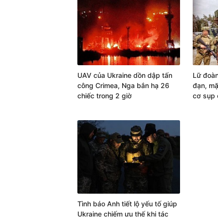
UAV của Ukraine dồn dập tấn
Lữ đoàn
công Crimea, Nga bắn hạ 26
đạn, mặ
chiếc trong 2 giờ
cơ sụp 
Tình báo Anh tiết lộ yếu tố giúp
Ukraine chiếm ưu thế khi tác