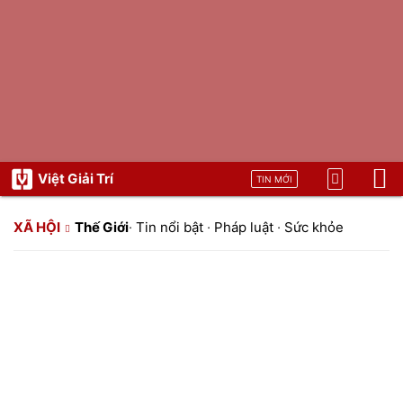
Việt Giải Trí
TIN MỚI
XÃ HỘI
Thế Giới
·
Tin nổi bật
·
Pháp luật
·
Sức khỏe