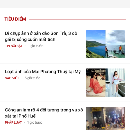
TIÊU ĐIỂM
Đi chụp ảnh ở bán đảo Sơn Trà, 3 cô
gái bị sóng cuốn mất tích
1 giờ trước
TIN NỔI BẬT
Loạt ảnh của Mai Phương Thuý tại Mỹ
5 giờ trước
SAO VIỆT
Công an làm rõ 4 đối tượng trong vụ xô
xát tại Phố Huế
1 giờ trước
PHÁP LUẬT