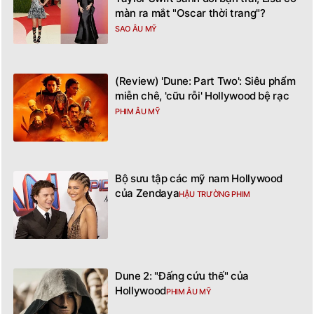
màn ra mắt "Oscar thời trang"?
SAO ÂU MỸ
(Review) 'Dune: Part Two': Siêu phẩm
miễn chê, 'cữu rỗi' Hollywood bệ rạc
PHIM ÂU MỸ
Bộ sưu tập các mỹ nam Hollywood
của Zendaya
HẬU TRƯỜNG PHIM
Dune 2: "Đấng cứu thế" của
Hollywood
PHIM ÂU MỸ