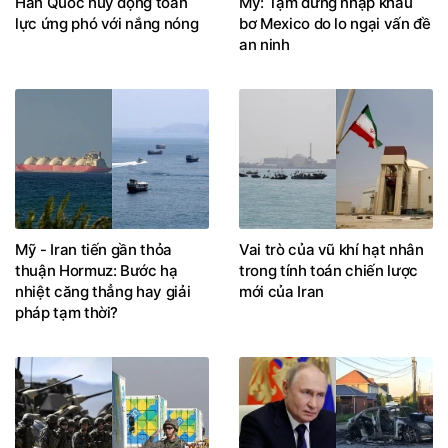
Hàn Quốc huy động toàn
Mỹ: Tạm dừng nhập khẩu
lực ứng phó với nắng nóng
bơ Mexico do lo ngại vấn đề
an ninh
Mỹ - Iran tiến gần thỏa
Vai trò của vũ khí hạt nhân
thuận Hormuz: Bước hạ
trong tính toán chiến lược
nhiệt căng thẳng hay giải
mới của Iran
pháp tạm thời?