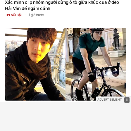
Xác minh clip nhóm người dừng ô tô giữa khúc cua ở đèo
Hải Vân để ngắm cảnh
1 giờ trước
TIN NỔI BẬT
Tiết lộ tin nhắn cuối cùng của nam ca sĩ 8X vừa được tìm
thấy tử vong dưới sông sau 1 ngày mất tích
2 giờ trước
SAO CHÂU Á