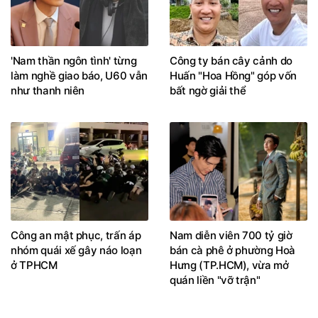
'Nam thần ngôn tình' từng
Công ty bán cây cảnh do
làm nghề giao báo, U60 vẫn
Huấn "Hoa Hồng" góp vốn
như thanh niên
bất ngờ giải thể
Công an mật phục, trấn áp
Nam diễn viên 700 tỷ giờ
nhóm quái xế gây náo loạn
bán cà phê ở phường Hoà
ở TPHCM
Hưng (TP.HCM), vừa mở
quán liền "vỡ trận"