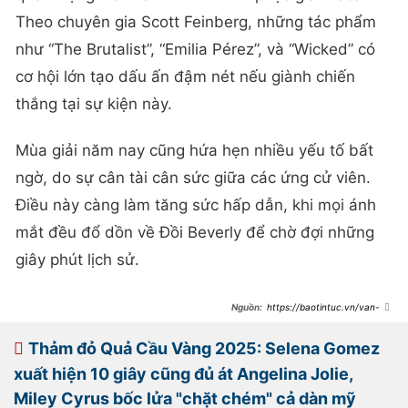
Theo chuyên gia Scott Feinberg, những tác phẩm
như “The Brutalist”, “Emilia Pérez”, và “Wicked” có
cơ hội lớn tạo dấu ấn đậm nét nếu giành chiến
thắng tại sự kiện này.
Mùa giải năm nay cũng hứa hẹn nhiều yếu tố bất
ngờ, do sự cân tài cân sức giữa các ứng cử viên.
Điều này càng làm tăng sức hấp dẫn, khi mọi ánh
mắt đều đổ dồn về Đồi Beverly để chờ đợi những
giây phút lịch sử.
https://baotintuc.vn/van-
hoa/qua-cau-vang-2025-khoi-dau-
day-ky-vong-cua-mua-giai-thuong-
dien-anh-20250106090611122.htm
Thảm đỏ Quả Cầu Vàng 2025: Selena Gomez
xuất hiện 10 giây cũng đủ át Angelina Jolie,
Miley Cyrus bốc lửa "chặt chém" cả dàn mỹ