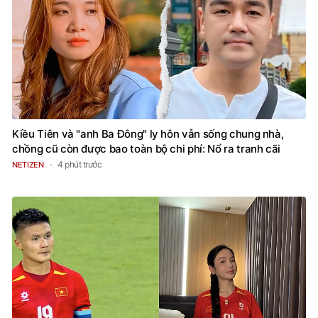
Kiều Tiên và "anh Ba Đông" ly hôn vẫn sống chung nhà,
chồng cũ còn được bao toàn bộ chi phí: Nổ ra tranh cãi
4 phút trước
NETIZEN