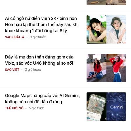
Ai có ngờ nữ diễn viên 2K7 xinh hơn
Hoa hậu lại thê thảm thế này sau khi
khoe khoang 1 đôi bông tai 8 tỷ
3 giờ trước
SAO CHÂU Á
Đây là mẹ đơn thân đáng gờm của
Vbiz, sắc vóc U46 không ai so nổi
3 giờ trước
SAO VIỆT
Google Maps nâng cấp với AI Gemini,
không còn chỉ để dẫn đường
5 giờ trước
THẾ GIỚI SỐ