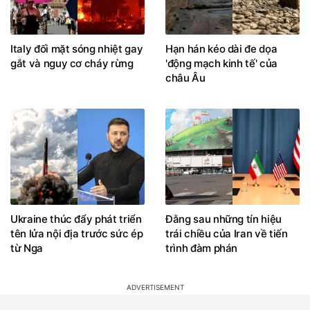
Italy đối mặt sóng nhiệt gay
Hạn hán kéo dài đe dọa
gắt và nguy cơ cháy rừng
'động mạch kinh tế' của
châu Âu
Ukraine thúc đẩy phát triển
Đằng sau những tín hiệu
tên lửa nội địa trước sức ép
trái chiều của Iran về tiến
từ Nga
trình đàm phán