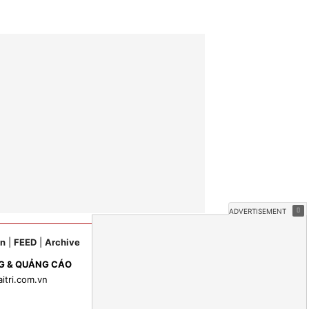
ản
|
FEED
|
Archive
G & QUẢNG CÁO
aitri.com.vn