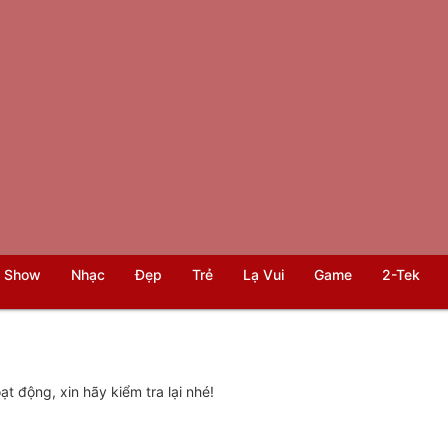
 Show
Nhạc
Đẹp
Trẻ
Lạ Vui
Game
2-Tek
t động, xin hãy kiểm tra lại nhé!