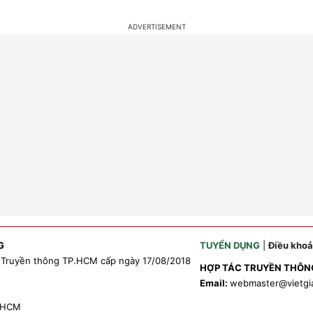
G
TUYỂN DỤNG
|
Điều kho
 Truyền thông TP.HCM cấp ngày 17/08/2018
HỢP TÁC TRUYỀN THÔN
Email:
webmaster
@vietgi
P.HCM