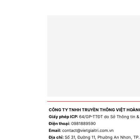
CÔNG TY TNHH TRUYỀN THÔNG VIỆT HOÀN
Giấy phép ICP:
64/GP-TTĐT do Sở Thông tin &
Điện thoại:
0981
889590
Email:
contact
@vietgiaitri.com.vn
Địa chỉ:
Số 31, Đường 11, Phường An Nhơn, T