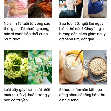
Nữ sinh 15 tuổi tử vong sau
Sau tuổi 50, ngồi lâu nguy
thời gian dài chướng bụng,
hiểm thế nào? Chuyên gia
bác sĩ cảnh báo thói quen
hướng dẫn cách giảm nguy
"cực độc"
cơ bệnh tim, đột quỵ
Loài cây gây tranh cãi nhất
5 thực phẩm nên kết hợp
mùa thu là vị thuốc trong y
cùng nhau để tăng hấp thu
học cổ truyền
dinh dưỡng