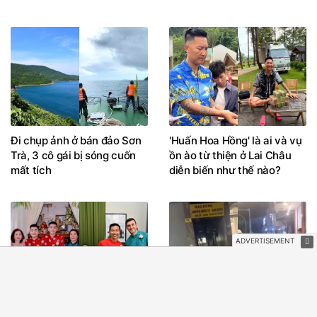
Đi chụp ảnh ở bán đảo Sơn
'Huấn Hoa Hồng' là ai và vụ
Trà, 3 cô gái bị sóng cuốn
ồn ào từ thiện ở Lai Châu
mất tích
diễn biến như thế nào?
3 đám cưới 'không cô dâu',
Công an làm rõ 4 đối tượng