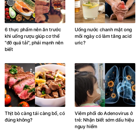
6 thực phẩm nên ăn trước
Uống nước chanh mật ong
khi uống rượu giúp cơ thể
mỗi ngày có làm tăng acid
"đỡ quá tải", phái mạnh nên
uric?
biết
Thịt bò càng tái càng bổ, có
Viêm phổi do Adenovirus ở
đúng không?
trẻ: Nhận biết sớm dấu hiệu
nguy hiểm