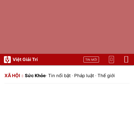
Việt Giải Trí
TIN MỚI
XÃ HỘI
Sức Khỏe
·
Tin nổi bật
·
Pháp luật
·
Thế giới