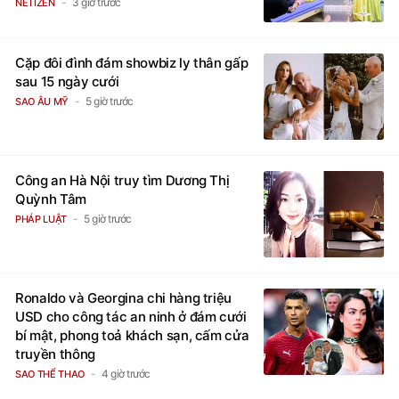
3 giờ trước
NETIZEN
Cặp đôi đình đám showbiz ly thân gấp
sau 15 ngày cưới
5 giờ trước
SAO ÂU MỸ
Công an Hà Nội truy tìm Dương Thị
Quỳnh Tâm
5 giờ trước
PHÁP LUẬT
Ronaldo và Georgina chi hàng triệu
USD cho công tác an ninh ở đám cưới
bí mật, phong toả khách sạn, cấm cửa
truyền thông
4 giờ trước
SAO THỂ THAO