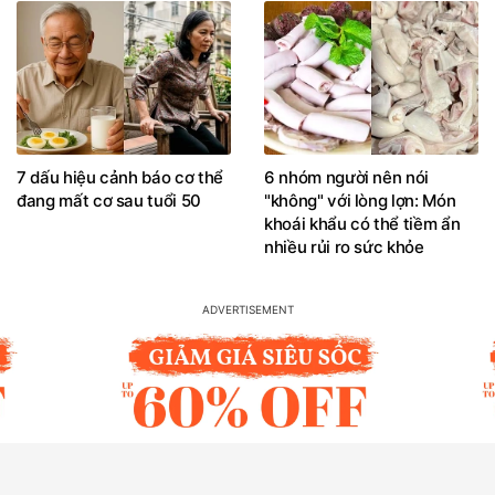
7 dấu hiệu cảnh báo cơ thể
6 nhóm người nên nói
đang mất cơ sau tuổi 50
"không" với lòng lợn: Món
khoái khẩu có thể tiềm ẩn
nhiều rủi ro sức khỏe