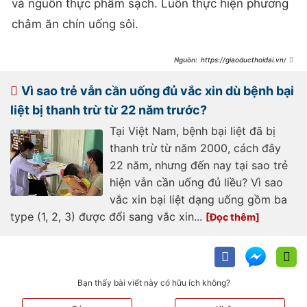
và nguồn thực phẩm sạch. Luôn thực hiện phương
châm ăn chín uống sôi.
https://giaoducthoidai.vn/ph
ong-tranh-bai-liet-tre-nho-
post662976.html
Vì sao trẻ vẫn cần uống đủ vắc xin dù bệnh bại
liệt bị thanh trừ từ 22 năm trước?
Tại Việt Nam, bệnh bại liệt đã bị
thanh trừ từ năm 2000, cách đây
22 năm, nhưng đến nay tại sao trẻ
hiện vẫn cần uống đủ liều? Vì sao
vắc xin bại liệt dạng uống gồm ba
type (1, 2, 3) được đổi sang vắc xin...
Bạn thấy bài viết này có hữu ích không?