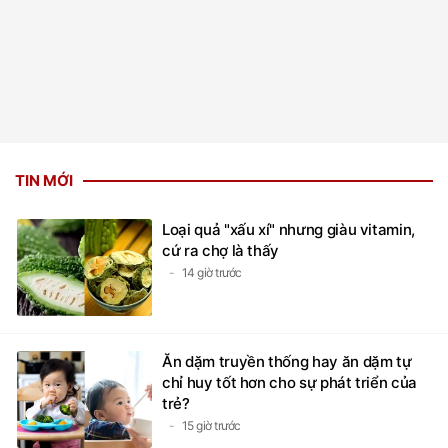
TIN MỚI
Loại quả "xấu xí" nhưng giàu vitamin,
cứ ra chợ là thấy
14 giờ trước
Ăn dặm truyền thống hay ăn dặm tự
chỉ huy tốt hơn cho sự phát triển của
trẻ?
15 giờ trước