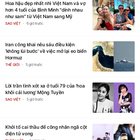
Hoa hậu đẹp nhất nhì Việt Nam và vợ
hơn 4 tuổi của Bình Minh "dính nhau
như sam" từ Việt Nam sang Mỹ
6 giờ trước
SAO VIỆT
Iran công khai nêu sáu điều kiện
'không lùi bước' về việc mở lại eo biển
Hormuz
5 giờ trước
THẾ GIỚI
Lời trần tình xót xa ở tuổi 79 của 'hoa
khôi cải lương' Mộng Tuyền
5 giờ trước
SAO VIỆT
Khởi tố cai thầu để công nhân ngã cột
điện tử vong