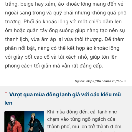
trắng, beige hay xám, áo khoác lông mang đến vẻ
ngoài sang trọng và quý phái nhưng không quá phô
trương. Phối áo khoác lông với một chiếc đầm len
ôm hoặc quần tây ống suông giúp nàng tạo nên sự
thanh lịch, vừa ấm áp lại vừa thời thượng. Để thêm
phần nổi bật, nàng có thể kết hợp áo khoác lông
với giày bốt cao cổ và túi xách nhỏ, giúp tôn lên
phong cách tối giản mà vẫn rất đẳng cấp.
https://thanhnien.vn/thoi-
trang-tre/phong-cach-toi-gian-cho-
nang-thich-su-nhe-nhang-mua-
noel-sap-toi-
Vượt qua mùa đông lạnh giá với các kiểu mũ
185241205215902066.htm
len
Khi mùa đông đến, cái lạnh như
chạm vào từng ngõ ngách của
thành phố, mũ len trở thành điểm