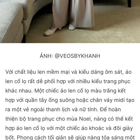
ẢNH: @VEOSBYKHANH
Với chất liệu len mềm mại và kiểu dáng ôm sát, áo
len cổ lọ rất dễ phối hợp với nhiều kiểu trang phục
khác nhau. Một chiếc áo len cổ lọ màu trắng kết
hợp với quần tây ống suông hoặc chân váy midi tạo
ra một vẻ ngoài thanh lịch và nữ tính. Để hoàn
thiện bộ trang phục cho mùa Noel, nàng có thể kết
hợp áo len cổ lọ với một chiếc áo khoác và đôi giày
bốt. Phong cách tối giản sẽ giúp nàng tỏa sáng một