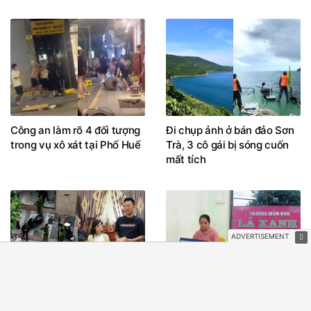
Công an làm rõ 4 đối tượng
Đi chụp ảnh ở bán đảo Sơn
trong vụ xô xát tại Phố Huế
Trà, 3 cô gái bị sóng cuốn
mất tích
Huấn "Hoa Hồng" phát tiền
Bảo mẫu thừa nhận bắn