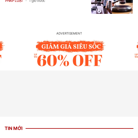
1 giờ trước
PHÁP LUẬT
TIN MỚI