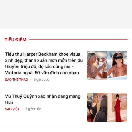
TIÊU ĐIỂM
Tiểu thư Harper Beckham khoe visual
xinh đẹp, thanh xuân mơn mởn trên du
thuyền triệu đô, đọ sắc cùng mẹ -
Victoria ngoài 50 vẫn đỉnh cao nhan
sắc
6 giờ trước
SAO THỂ THAO
Vũ Thuý Quỳnh xác nhận đang mang
thai
3 giờ trước
SAO VIỆT