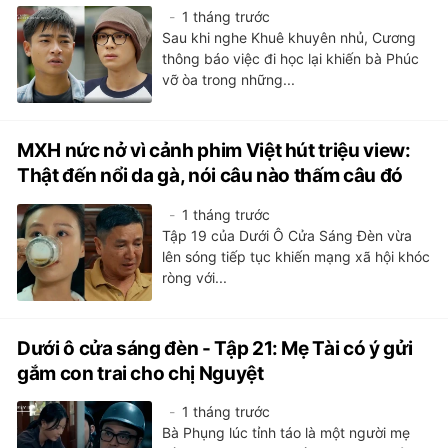
1 tháng trước
Sau khi nghe Khuê khuyên nhủ, Cương
thông báo việc đi học lại khiến bà Phúc
vỡ òa trong những...
MXH nức nở vì cảnh phim Việt hút triệu view:
Thật đến nổi da gà, nói câu nào thấm câu đó
1 tháng trước
Tập 19 của Dưới Ô Cửa Sáng Đèn vừa
lên sóng tiếp tục khiến mạng xã hội khóc
ròng với...
Dưới ô cửa sáng đèn - Tập 21: Mẹ Tài có ý gửi
gắm con trai cho chị Nguyệt
1 tháng trước
Bà Phụng lúc tỉnh táo là một người mẹ