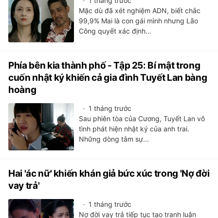
1 tháng trước
Mặc dù đã xét nghiệm ADN, biết chắc
99,9% Mai là con gái mình nhưng Lão
Công quyết xác định...
Phía bên kia thành phố - Tập 25: Bí mật trong
cuốn nhật ký khiến cả gia đình Tuyết Lan bàng
hoàng
1 tháng trước
Sau phiên tòa của Cương, Tuyết Lan vô
tình phát hiện nhật ký của anh trai.
Những dòng tâm sự...
Hai 'ác nữ' khiến khán giả bức xúc trong 'Nợ đời
vay trả'
1 tháng trước
Nợ đời vay trả tiếp tục tạo tranh luận