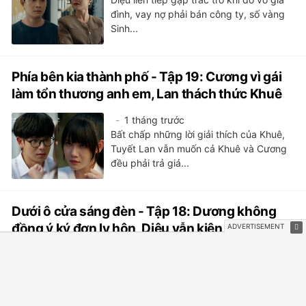
đình, vay nợ phải bán công ty, số vàng
Sinh...
Phía bên kia thành phố - Tập 19: Cương vì gái
làm tổn thương anh em, Lan thách thức Khuê
1 tháng trước
Bất chấp những lời giải thích của Khuê,
Tuyết Lan vẫn muốn cả Khuê và Cương
đều phải trả giá...
Dưới ô cửa sáng đèn - Tập 18: Dương không
đồng ý ký đơn ly hôn, Diệu vẫn kiên quyết chia
tay
1 tháng trước
Diệu và Dương bàn về chuyện ly hôn sau
chuyện Dương ngoại tình bị bại lộ. Trong