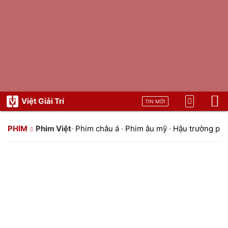
Việt Giải Trí
TIN MỚI
PHIM
Phim Việt
·
Phim châu á
·
Phim âu mỹ
·
Hậu trường ph