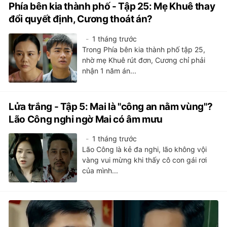
Phía bên kia thành phố - Tập 25: Mẹ Khuê thay
đổi quyết định, Cương thoát án?
1 tháng trước
Trong Phía bên kia thành phố tập 25,
nhờ mẹ Khuê rút đơn, Cương chỉ phải
nhận 1 năm án...
Lửa trắng - Tập 5: Mai là "công an nằm vùng"?
Lão Công nghi ngờ Mai có âm mưu
1 tháng trước
Lão Công là kẻ đa nghi, lão không vội
vàng vui mừng khi thấy cô con gái rơi
của mình...