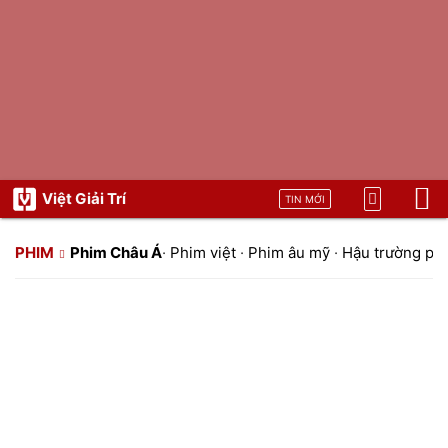
Việt Giải Trí
TIN MỚI
PHIM
Phim Châu Á
·
Phim việt
·
Phim âu mỹ
·
Hậu trường ph