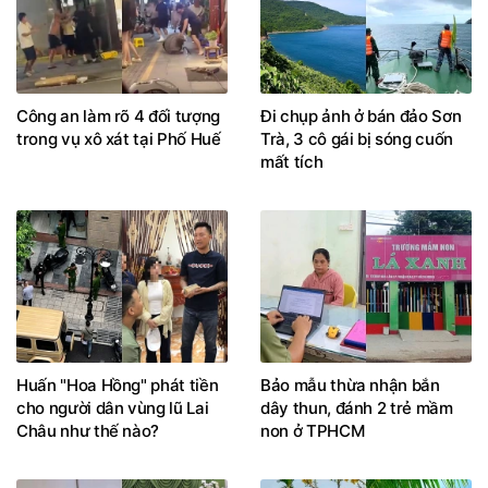
Công an làm rõ 4 đối tượng
Đi chụp ảnh ở bán đảo Sơn
trong vụ xô xát tại Phố Huế
Trà, 3 cô gái bị sóng cuốn
mất tích
Huấn "Hoa Hồng" phát tiền
Bảo mẫu thừa nhận bắn
cho người dân vùng lũ Lai
dây thun, đánh 2 trẻ mầm
Châu như thế nào?
non ở TPHCM