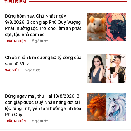
TIÊU ĐIỂM
Đúng hôm nay, Chủ Nhật ngày
9/8/2026, 3 con giáp Phú Quý Vượng
Phát, hưởng Lộc Trời cho, làm ăn phát
đạt, tậu nhà sắm xe
5 giờ trước
TRẮC NGHIỆM
Chiếc nhẫn kim cương 50 tỷ đồng của
sao nữ Vbiz
5 giờ trước
SAO VIỆT
Đúng ngày mai, thứ Hai 10/8/2026, 3
con giáp được Quý Nhân nâng đỡ, tài
lộc rủng rỉnh, yên tâm hưởng vinh hoa
Phú Quý
5 giờ trước
TRẮC NGHIỆM