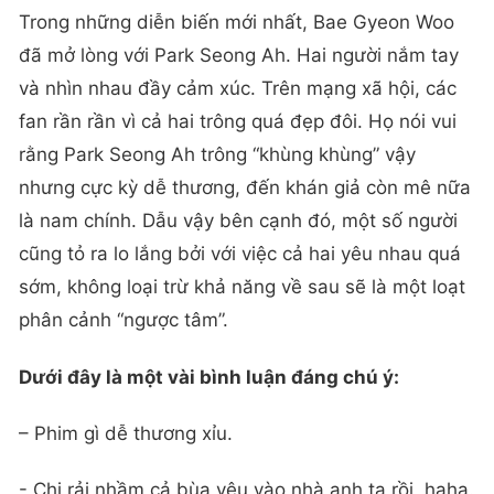
Trong những diễn biến mới nhất, Bae Gyeon Woo
đã mở lòng với Park Seong Ah. Hai người nắm tay
và nhìn nhau đầy cảm xúc. Trên mạng xã hội, các
fan rần rần vì cả hai trông quá đẹp đôi. Họ nói vui
rằng Park Seong Ah trông “khùng khùng” vậy
nhưng cực kỳ dễ thương, đến khán giả còn mê nữa
là nam chính. Dẫu vậy bên cạnh đó, một số người
cũng tỏ ra lo lắng bởi với việc cả hai yêu nhau quá
sớm, không loại trừ khả năng về sau sẽ là một loạt
phân cảnh “ngược tâm”.
Dưới đây là một vài bình luận đáng chú ý:
– Phim gì dễ thương xỉu.
- Chị rải nhầm cả bùa yêu vào nhà anh ta rồi, haha.