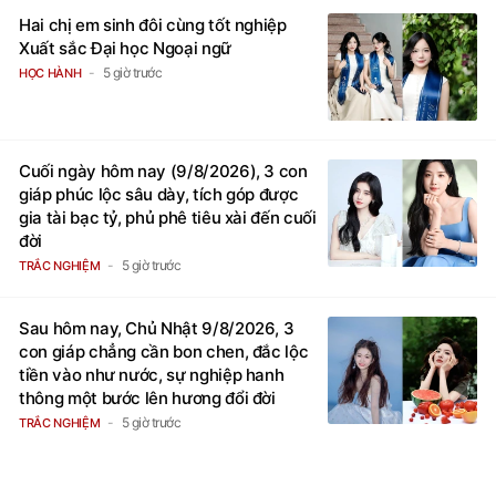
Hai chị em sinh đôi cùng tốt nghiệp
Xuất sắc Đại học Ngoại ngữ
5 giờ trước
HỌC HÀNH
Cuối ngày hôm nay (9/8/2026), 3 con
giáp phúc lộc sâu dày, tích góp được
gia tài bạc tỷ, phủ phê tiêu xài đến cuối
đời
5 giờ trước
TRẮC NGHIỆM
Sau hôm nay, Chủ Nhật 9/8/2026, 3
con giáp chẳng cần bon chen, đắc lộc
tiền vào như nước, sự nghiệp hanh
thông một bước lên hương đổi đời
5 giờ trước
TRẮC NGHIỆM