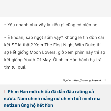
- Yêu nhanh như vầy là kiểu gì cũng có biến nè.
- Ê khoan, sao ngọt sớm vậy? Không lẽ tin đồn cái
kết SE là thật? Xem The First Night With Duke thì
sợ kết giống Moon Lovers, giờ xem phim này thì sợ
kết giống Youth Of May. Ôi phim Hàn hành hạ trái
tim tui quá.
https://doisongphapluat.ngu
oiduatin.vn/phim-han-qua-hay-
xung-dang-noi-tieng-hon-nha-gai-
khung-khung-ma-cute-het-phan-
Phim Hàn mới chiếu đã dẫn đầu rating cả
thien-ha-nha-trai-dep-den-noi-da-
ga-a548651.html
nước: Nam chính mắng nữ chính hết mình mà
netizen ủng hộ hết hồn