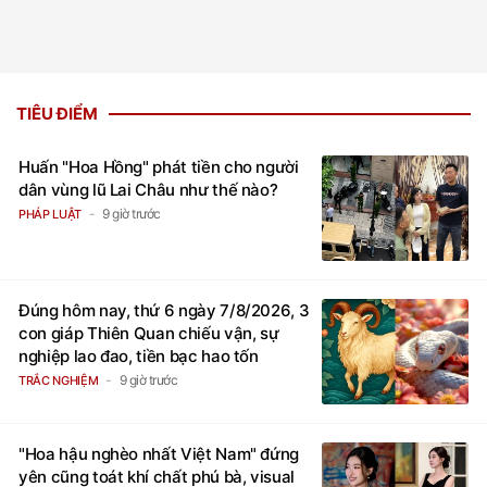
TIÊU ĐIỂM
Huấn "Hoa Hồng" phát tiền cho người
dân vùng lũ Lai Châu như thế nào?
9 giờ trước
PHÁP LUẬT
Đúng hôm nay, thứ 6 ngày 7/8/2026, 3
con giáp Thiên Quan chiếu vận, sự
nghiệp lao đao, tiền bạc hao tốn
9 giờ trước
TRẮC NGHIỆM
"Hoa hậu nghèo nhất Việt Nam" đứng
yên cũng toát khí chất phú bà, visual