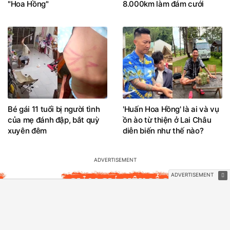
"Hoa Hồng"
8.000km làm đám cưới
Bé gái 11 tuổi bị người tình
'Huấn Hoa Hồng' là ai và vụ
của mẹ đánh đập, bắt quỳ
ồn ào từ thiện ở Lai Châu
xuyên đêm
diễn biến như thế nào?