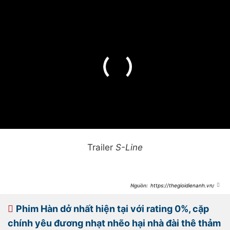
Trailer
S-Line
https://thegioidienanh.vn/phi
m-han-gay-sot-toan-cau-vi-y-
tuong-tinh-duc-tao-bao-83489.html
Phim Hàn dở nhất hiện tại với rating 0%, cặp
chính yêu đương nhạt nhẽo hại nhà đài thê thảm