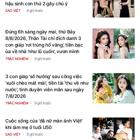
hậu sinh con thứ 2 gây chú ý
8 giờ trước
SAO VIỆT
Đúng 6h sáng ngày mai, thứ Bảy
8/8/2026, Thần Tài chỉ đích danh 3
con giáp 'rơi trúng hố vàng', tiền bạc
ùa về nhà 'như lũ cuốn', vươn mình
thành đại gia trong phút chốc
9 giờ trước
TRẮC NGHIỆM
3 con giáp 'số hưởng' sau công việc
'xuôi chèo mát mái', tiền tài 'thu về như
nước', tình duyên viên mãn sau ngày
7/8/2026
9 giờ trước
TRẮC NGHIỆM
Cuộc sống của 'đả nữ màn ảnh Việt'
khi làm mẹ ở tuổi U50
8 giờ trước
SAO VIỆT