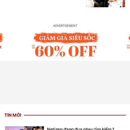
TIN MỚI
Netizen đang đua nhau tìm kiếm 1