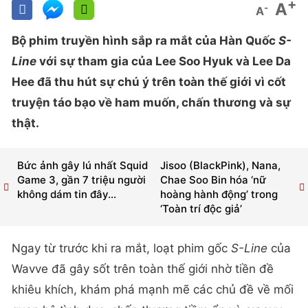
+
A
-
A
Bộ phim truyền hình sắp ra mắt của Hàn Quốc
S-
Line
với sự tham gia của Lee Soo Hyuk và Lee Da
Hee đã thu hút sự chú ý trên toàn thế giới vì cốt
truyện táo bạo về ham muốn, chấn thương và sự
thật.
Bức ảnh gây lú nhất Squid
Jisoo (BlackPink), Nana,
Game 3, gần 7 triệu người
Chae Soo Bin hóa ‘nữ
không dám tin đây...
hoàng hành động’ trong
‘Toàn trí độc giả’
Ngay từ trước khi ra mắt, loạt phim gốc
S-Line
của
Wavve đã gây sốt trên toàn thế giới nhờ tiền đề
khiêu khích, khám phá mạnh mẽ các chủ đề về mối