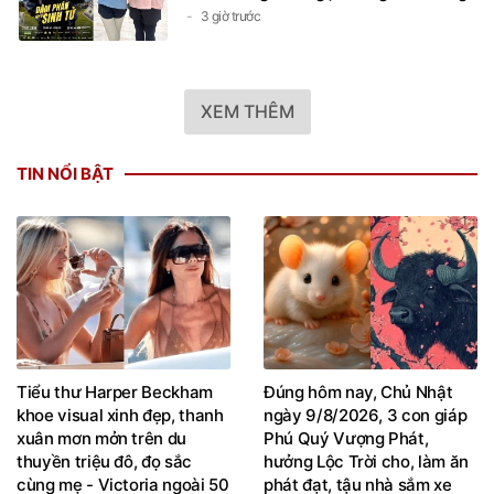
3 giờ trước
XEM THÊM
TIN NỔI BẬT
Tiểu thư Harper Beckham
Đúng hôm nay, Chủ Nhật
khoe visual xinh đẹp, thanh
ngày 9/8/2026, 3 con giáp
xuân mơn mởn trên du
Phú Quý Vượng Phát,
thuyền triệu đô, đọ sắc
hưởng Lộc Trời cho, làm ăn
cùng mẹ - Victoria ngoài 50
phát đạt, tậu nhà sắm xe