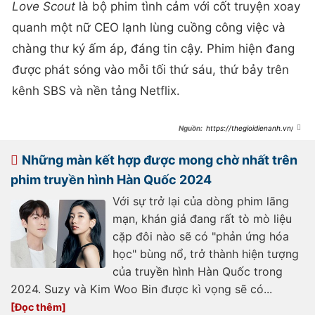
Love Scout
là bộ phim tình cảm với cốt truyện xoay
quanh một nữ CEO lạnh lùng cuồng công việc và
chàng thư ký ấm áp, đáng tin cậy. Phim hiện đang
được phát sóng vào mỗi tối thứ sáu, thứ bảy trên
kênh SBS và nền tảng Netflix.
https://thegioidienanh.vn/phi
m-han-dang-hot-love-scout-bat-
ngo-vuong-be-boi-vi-dao-dien-
81100.html
Những màn kết hợp được mong chờ nhất trên
phim truyền hình Hàn Quốc 2024
Với sự trở lại của dòng phim lãng
mạn, khán giả đang rất tò mò liệu
cặp đôi nào sẽ có "phản ứng hóa
học" bùng nổ, trở thành hiện tượng
của truyền hình Hàn Quốc trong
2024. Suzy và Kim Woo Bin được kì vọng sẽ có...