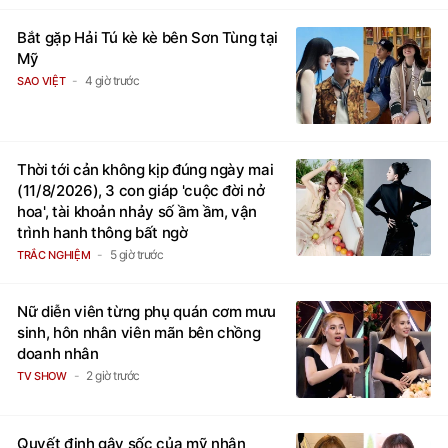
Bắt gặp Hải Tú kè kè bên Sơn Tùng tại
Mỹ
4 giờ trước
SAO VIỆT
Thời tới cản không kịp đúng ngày mai
(11/8/2026), 3 con giáp 'cuộc đời nở
hoa', tài khoản nhảy số ầm ầm, vận
trình hanh thông bất ngờ
5 giờ trước
TRẮC NGHIỆM
Nữ diễn viên từng phụ quán cơm mưu
sinh, hôn nhân viên mãn bên chồng
doanh nhân
2 giờ trước
TV SHOW
Quyết định gây sốc của mỹ nhân