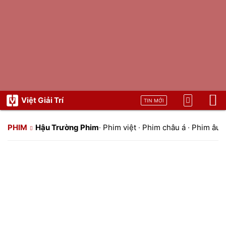
Việt Giải Trí
TIN MỚI
PHIM
Hậu Trường Phim
·
Phim việt
·
Phim châu á
·
Phim âu 