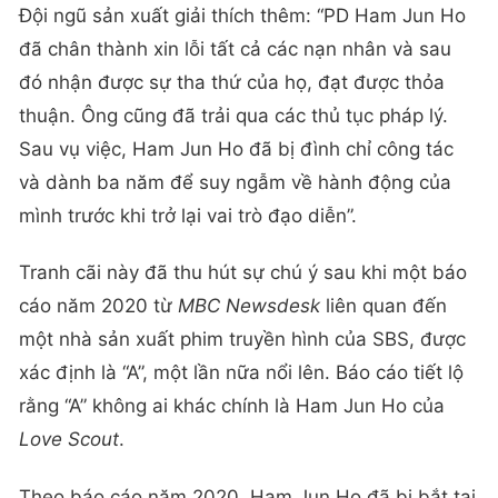
Đội ngũ sản xuất giải thích thêm: “PD Ham Jun Ho
đã chân thành xin lỗi tất cả các nạn nhân và sau
đó nhận được sự tha thứ của họ, đạt được thỏa
thuận. Ông cũng đã trải qua các thủ tục pháp lý.
Sau vụ việc, Ham Jun Ho đã bị đình chỉ công tác
và dành ba năm để suy ngẫm về hành động của
mình trước khi trở lại vai trò đạo diễn”.
Tranh cãi này đã thu hút sự chú ý sau khi một báo
cáo năm 2020 từ
MBC Newsdesk
liên quan đến
một nhà sản xuất phim truyền hình của SBS, được
xác định là “A”, một lần nữa nổi lên. Báo cáo tiết lộ
rằng “A” không ai khác chính là Ham Jun Ho của
Love Scout
.
Theo báo cáo năm 2020, Ham Jun Ho đã bị bắt tại