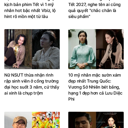
kịch bản phim Tết vì 1 mỹ
Tết 2027, nghe tên ai cũng
nhân hot bậc nhất Vbiz, lộ
quả quyết "chắc chắn là
hint rõ mồn một từ lâu
siêu phẩm"
Nữ NSƯT thừa nhận rình
10 mỹ nhân mặc sườn xám
rập sinh viên ở cổng trường
đẹp nhất Trung Quốc:
đại học suốt 3 năm, cứ thấy
Vương Sở Nhiên bét bảng,
ai xinh là chụp trộm
hạng 1 đẹp hơn cả Lưu Diệc
Phi