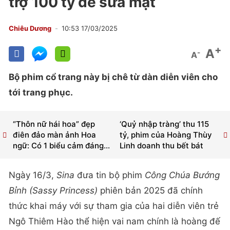
trợ 100 tỷ để sửa mặt
Chiêu Dương
10:53 17/03/2025
+
A
-
A
Bộ phim cổ trang này bị chê từ dàn diễn viên cho
tới trang phục.
“Thôn nữ hái hoa” đẹp
‘Quỷ nhập tràng’ thu 115
điên đảo màn ảnh Hoa
tỷ, phim của Hoàng Thùy
ngữ: Có 1 biểu cảm đáng...
Linh doanh thu bết bát
Ngày 16/3,
Sina
đưa tin bộ phim
Công Chúa Bướng
Bỉnh (Sassy Princess)
phiên bản 2025 đã chính
thức khai máy với sự tham gia của hai diễn viên trẻ
Ngô Thiêm Hào thể hiện vai nam chính là hoàng đế