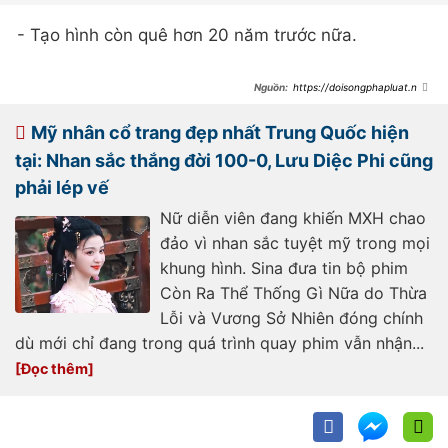
- Tạo hình còn quê hơn 20 năm trước nữa.
https://doisongphapluat.ngu
oiduatin.vn/phim-co-trang-moi-khoi-
quay-da-bi-che-tan-nat-cap-chinh-
xau-den-muc-netizen-doi-tai-tro-
Mỹ nhân cổ trang đẹp nhất Trung Quốc hiện
100-ty-de-sua-mat-a517219.html
tại: Nhan sắc thắng đời 100-0, Lưu Diệc Phi cũng
phải lép vế
Nữ diễn viên đang khiến MXH chao
đảo vì nhan sắc tuyệt mỹ trong mọi
khung hình. Sina đưa tin bộ phim
Còn Ra Thể Thống Gì Nữa do Thừa
Lỗi và Vương Sở Nhiên đóng chính
dù mới chỉ đang trong quá trình quay phim vẫn nhận...