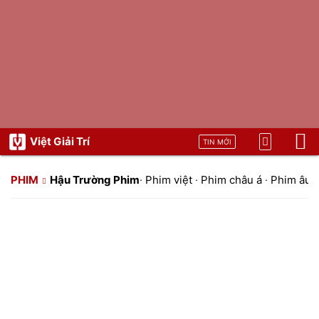
Việt Giải Trí
TIN MỚI
PHIM
Hậu Trường Phim
·
Phim việt
·
Phim châu á
·
Phim âu 