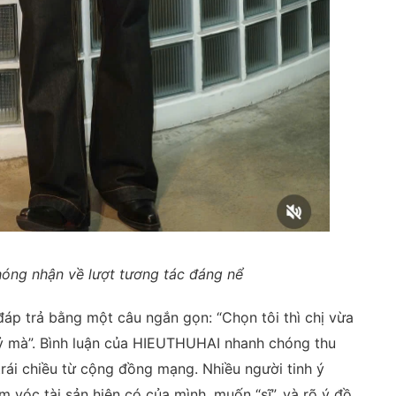
hóng nhận về lượt tương tác đáng nể
đáp trả bằng một câu ngắn gọn: “Chọn tôi thì chị vừa
 tỷ mà”. Bình luận của HIEUTHUHAI nhanh chóng thu
trái chiều từ cộng đồng mạng. Nhiều người tinh ý
vóc tài sản hiện có của mình, muốn “sĩ”, và rõ ý đồ