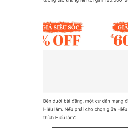
tương tác khủng lên tới gần 180.000 lư
Bên dưới bài đăng, một cư dân mạng để 
Hiếu lắm. Nếu phải cho chọn giữa Hiếu
thích Hiếu lắm”.