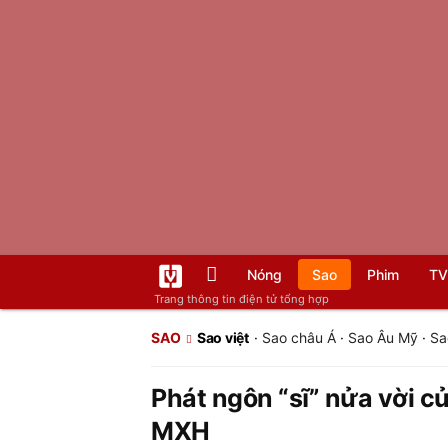
Nóng
Sao
Phim
TV
Trang thông tin điện tử tổng hợp
SAO
Sao việt
·
Sao châu Á
·
Sao Âu Mỹ
·
Sa
Phát ngôn “sĩ” nửa vời 
MXH