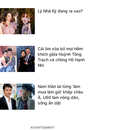
Lý Nhã Kỳ đang ra sao?
Cái ôm xóa bỏ mọi hiềm
khích giữa Huỳnh Tông
Trạch và chồng Hồ Hạnh
Nhi
Nam thần lai từng 'làm
mưa làm gió' khắp châu
Á, U60 làm nông dân,
sống ẩn dật