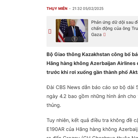
THỤY MIÊN
21:32 05/02/2025
Phản ứng dữ dội sau đ
chấn động của ông Tr
Gaza
Bộ Giao thông Kazakhstan công bố báo
Hãng hàng không Azerbaijan Airlines đã
trước khi rơi xuống gần thành phố A
Đài CBS News dẫn báo cáo sơ bộ dài 
ngày 4.2 bao gồm những hình ảnh cho t
thủng.
Tuy nhiên, kết quả điều tra không đề
E190AR của Hãng hàng không Azerbaijan