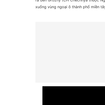
ra đến Grozny (CH Chechnya thuộc Nga
xuống vùng ngoại ô thành phố miền tây