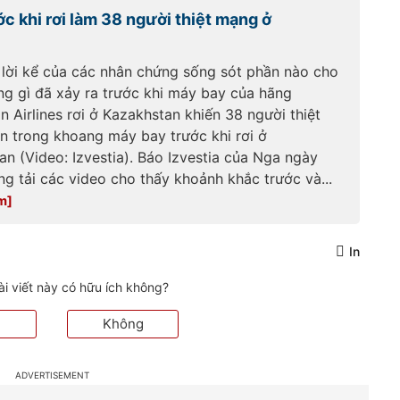
xac-may-bay-roi-xuong-
c khi rơi làm 38 người thiệt mạng ở
kazakhstan-
185250205092559938.htm
 lời kể của các nhân chứng sống sót phần nào cho
ng gì đã xảy ra trước khi máy bay của hãng
n Airlines rơi ở Kazakhstan khiến 38 người thiệt
n trong khoang máy bay trước khi rơi ở
n (Video: Izvestia). Báo Izvestia của Nga ngày
g tải các video cho thấy khoảnh khắc trước và...
In
ài viết này có hữu ích không?
Không