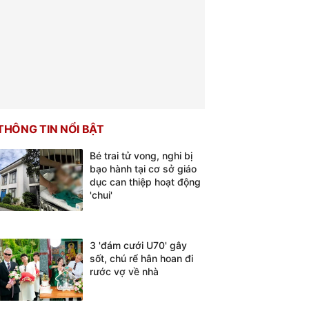
THÔNG TIN NỔI BẬT
Bé trai tử vong, nghi bị
bạo hành tại cơ sở giáo
dục can thiệp hoạt động
'chui'
3 'đám cưới U70' gây
sốt, chú rể hân hoan đi
rước vợ về nhà