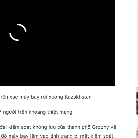
 trên xác máy bay rơi xuống Kazakhstan
7 người trên khoang thiệt mạng.
đài kiểm soát không lưu của thành phố Grozny về
 đó máy bay lâm vào tình trạng bị mất kiểm soát.