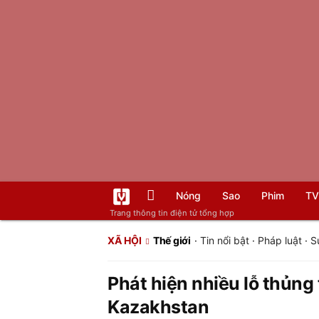
Nóng
Sao
Phim
TV
Trang thông tin điện tử tổng hợp
XÃ HỘI
Thế giới
·
Tin nổi bật
·
Pháp luật
·
S
Phát hiện nhiều lỗ thủng
Kazakhstan