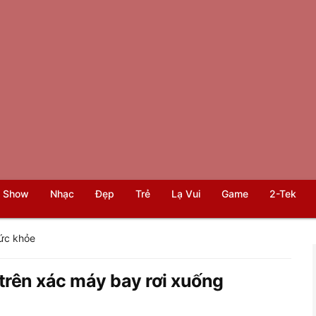
 Show
Nhạc
Đẹp
Trẻ
Lạ Vui
Game
2-Tek
ức khỏe
 trên xác máy bay rơi xuống