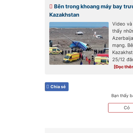
Bên trong khoang máy bay trướ
Kazakhstan
Video và
thấy nhữ
Azerbaija
mạng. Bê
Kazakhsta
25/12 đăn
Chia sẻ
Bạn thấy b
Có