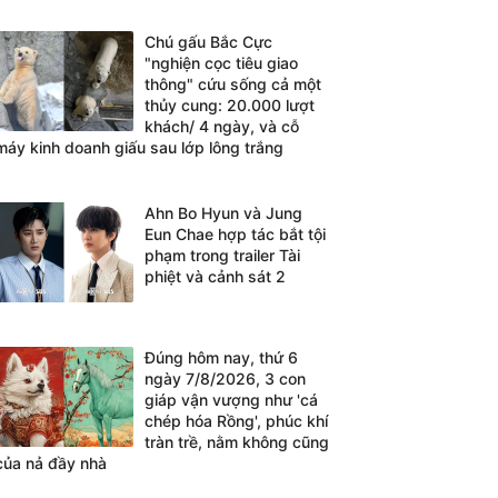
Chú gấu Bắc Cực
"nghiện cọc tiêu giao
thông" cứu sống cả một
thủy cung: 20.000 lượt
khách/ 4 ngày, và cỗ
máy kinh doanh giấu sau lớp lông trắng
Ahn Bo Hyun và Jung
Eun Chae hợp tác bắt tội
phạm trong trailer Tài
phiệt và cảnh sát 2
Đúng hôm nay, thứ 6
ngày 7/8/2026, 3 con
giáp vận vượng như 'cá
chép hóa Rồng', phúc khí
tràn trề, nằm không cũng
của nả đầy nhà