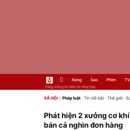
Nóng
Sao
Phim
TV
Trang thông tin điện tử tổng hợp
XÃ HỘI
Pháp luật
·
Tin nổi bật
·
Thế giới
·
S
Phát hiện 2 xưởng cơ khí
bán cả nghìn đơn hàng