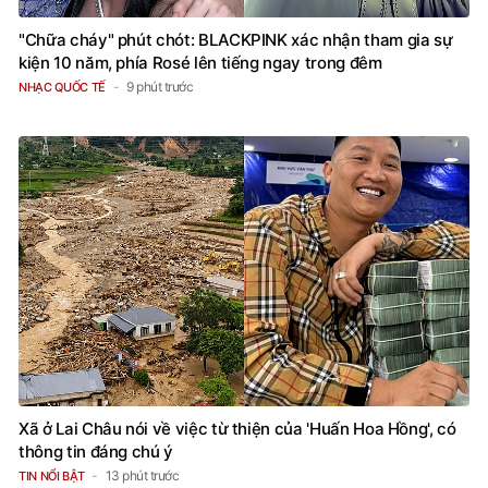
"Chữa cháy" phút chót: BLACKPINK xác nhận tham gia sự
kiện 10 năm, phía Rosé lên tiếng ngay trong đêm
9 phút trước
NHẠC QUỐC TẾ
Xã ở Lai Châu nói về việc từ thiện của 'Huấn Hoa Hồng', có
thông tin đáng chú ý
13 phút trước
TIN NỔI BẬT