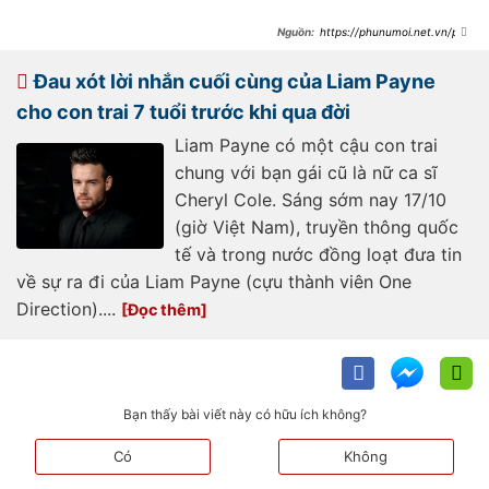
https://phunumoi.net.vn/pha
n-ung-gay-chu-y-cua-hon-the-cu-
liam-payne-tiet-lo-nam-ca-si-
khong-binh-thuong-d322110.html
Đau xót lời nhắn cuối cùng của Liam Payne
cho con trai 7 tuổi trước khi qua đời
Liam Payne có một cậu con trai
chung với bạn gái cũ là nữ ca sĩ
Cheryl Cole. Sáng sớm nay 17/10
(giờ Việt Nam), truyền thông quốc
tế và trong nước đồng loạt đưa tin
về sự ra đi của Liam Payne (cựu thành viên One
Direction)....
Bạn thấy bài viết này có hữu ích không?
Có
Không