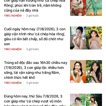
con giáp vận vượng như 'cá chép hóa
Rồng', phúc khí tràn trề, nằm không
cũng của nả đầy nhà
3 giờ trước
TRẮC NGHIỆM
Cuối ngày hôm nay (7/8/2026), 3 con
giáp vận trình như 'cá chép hóa rồng',
giàu có lên bất chấp, số đỏ chót như
son
3 giờ trước
TRẮC NGHIỆM
Trúng số độc đắc sau 16h30 chiều nay
(7/8/2026), 3 con giáp lộc nhiều hơn
sông, tài vận sáng như trăng Rằm,
chính thức hết khổ
3 giờ trước
TRẮC NGHIỆM
Đúng hôm nay, thứ Sáu 7/8/2026, 3
con giáp như 'cá chép vượt vũ môn