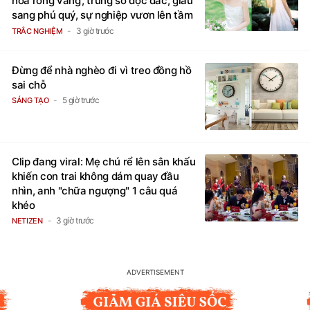
hóa rồng vàng', trúng số độc đắc, giàu
sang phú quý, sự nghiệp vươn lên tầm
cao mới
3 giờ trước
TRẮC NGHIỆM
Đừng để nhà nghèo đi vì treo đồng hồ
sai chỗ
5 giờ trước
SÁNG TẠO
Clip đang viral: Mẹ chú rể lên sân khấu
khiến con trai không dám quay đầu
nhìn, anh "chữa ngượng" 1 câu quá
khéo
3 giờ trước
NETIZEN