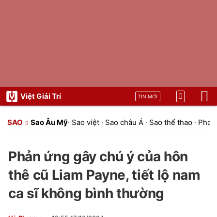
Việt Giải Trí
TIN MỚI
SAO
Sao Âu Mỹ
·
Sao việt
·
Sao châu Á
·
Sao thể thao
·
Phon
Phản ứng gây chú ý của hôn
thê cũ Liam Payne, tiết lộ nam
ca sĩ không bình thường