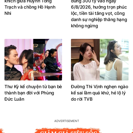
khích giữa Huỳnh Tông
đúng 300 tỷ vào ngày
Trạch và chồng Hồ Hạnh
6/8/2026, hưởng trọn phúc
Nhi
lộc, tiền tài tăng vọt, công
danh sự nghiệp thăng hạng
không ngừng
Thư Kỳ kể chuyện từ bạn bè
Đường Thi Vịnh nghẹn ngào
thành bạn đời với Phùng
kể sai lầm quá khứ, hé lộ lý
Đức Luân
do rời TVB