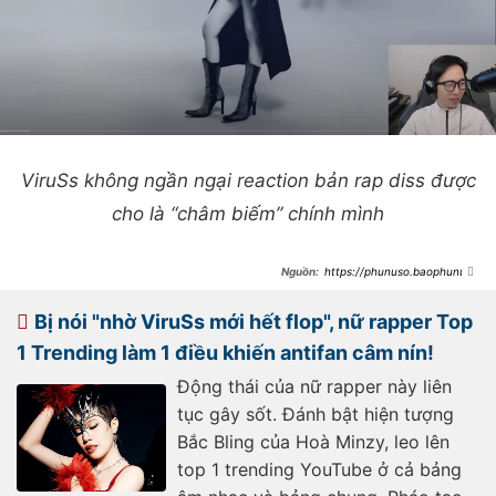
ViruSs không ngần ngại reaction bản rap diss được
cho là “châm biếm” chính mình
https://phunuso.baophunuth
udo.vn/phan-ung-cua-phao-khi-
qua-mat-hoa-minzy-
193250325101102196.htm
Bị nói "nhờ ViruSs mới hết flop", nữ rapper Top
1 Trending làm 1 điều khiến antifan câm nín!
Động thái của nữ rapper này liên
tục gây sốt. Đánh bật hiện tượng
Bắc Bling của Hoà Minzy, leo lên
top 1 trending YouTube ở cả bảng