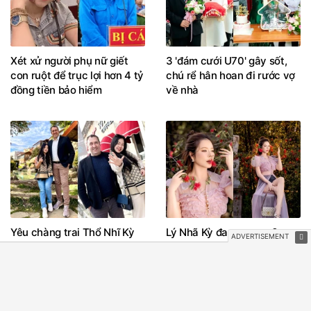
Xét xử người phụ nữ giết
3 'đám cưới U70' gây sốt,
con ruột để trục lợi hơn 4 tỷ
chú rể hân hoan đi rước vợ
đồng tiền bảo hiểm
về nhà
Yêu chàng trai Thổ Nhĩ Kỳ
Lý Nhã Kỳ đang ra sao?
hơn 19 tuổi, cô gái Việt vượt
8.000km làm đám cưới