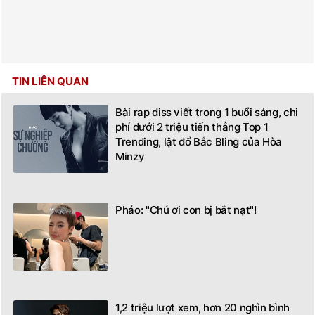
TIN LIÊN QUAN
Bài rap diss viết trong 1 buổi sáng, chi
phí dưới 2 triệu tiến thẳng Top 1
Trending, lật đổ Bắc Bling của Hòa
Minzy
Pháo: "Chú ơi con bị bắt nạt"!
1,2 triệu lượt xem, hơn 20 nghìn bình