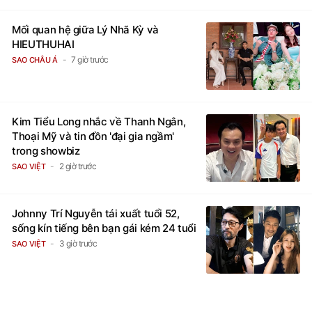
Mối quan hệ giữa Lý Nhã Kỳ và
HIEUTHUHAI
7 giờ trước
SAO CHÂU Á
Kim Tiểu Long nhắc về Thanh Ngân,
Thoại Mỹ và tin đồn 'đại gia ngầm'
trong showbiz
2 giờ trước
SAO VIỆT
Johnny Trí Nguyễn tái xuất tuổi 52,
sống kín tiếng bên bạn gái kém 24 tuổi
3 giờ trước
SAO VIỆT