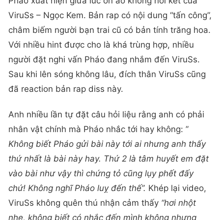
Pháo xuất hiện giữa lúc ồn ào không hồi kết của
ViruSs – Ngọc Kem. Bản rap có nội dung “tấn công”,
châm biếm người bạn trai cũ có bản tính trăng hoa.
Với nhiều hint được cho là khá trùng hợp, nhiều
người đặt nghi vấn Pháo đang nhắm đến ViruSs.
Sau khi lên sóng không lâu, đích thân ViruSs cũng
đã reaction bản rap diss này.
Anh nhiều lần tự đặt câu hỏi liệu rằng anh có phải
nhân vật chính mà Pháo nhắc tới hay không: ”
Không biết Pháo gửi bài này tới ai nhưng anh thấy
thứ nhất là bài này hay. Thứ 2 là tâm huyết em đặt
vào bài như vậy thì chứng tỏ cũng lụy phết đấy
chứ! Không nghĩ Pháo luỵ đến thế”.
Khép lại video,
ViruSs không quên thú nhận cảm thấy
“hơi nhột
nhẹ, không biết có nhắc đến mình không nhưng