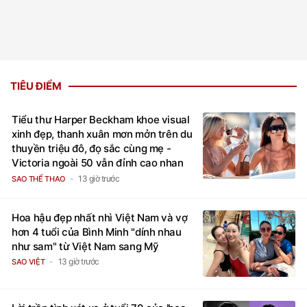
TIÊU ĐIỂM
Tiểu thư Harper Beckham khoe visual
xinh đẹp, thanh xuân mơn mởn trên du
thuyền triệu đô, đọ sắc cùng mẹ -
Victoria ngoài 50 vẫn đỉnh cao nhan
sắc
13 giờ trước
SAO THỂ THAO
Hoa hậu đẹp nhất nhì Việt Nam và vợ
hơn 4 tuổi của Bình Minh "dính nhau
như sam" từ Việt Nam sang Mỹ
13 giờ trước
SAO VIỆT
Lời trần tình xót xa ở tuổi 79 của 'hoa