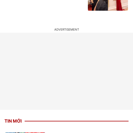
TIN MỚI
'Nam thần không tuổi' Hoa ngữ từng