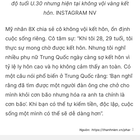
độ tuổi U.30 nhưng hiện tại không vội vàng kết
hôn
. INSTAGRAM NV
Mỹ nhân 8X chia sẻ cô không vội kết hôn, ổn định
cuộc sống riêng. Cô tâm sự: “Khi tôi 28, 29 tuổi, tôi
thực sự mong chờ được kết hôn. Nhưng tôi nghĩ
nhiều phụ nữ Trung Quốc ngày càng sợ kết hôn vì
tỷ lệ ly hôn cao và họ không cảm thấy an toàn. Có
một câu nói phổ biến ở Trung Quốc rằng: ‘Bạn nghĩ
rằng đã tìm được một người đàn ông che chở cho
mình khỏi cơn bão nhưng hóa ra anh ta chính là
cơn bão’. Khi bạn có thể tự kiếm tiền, độc lập, cuộc
sống một mình có thể sẽ dễ dàng hơn”.
https://thanhnien.vn/pham-
bang-bang-chia-se-ve-canh-nong-
dong-tinh-thoi-gian-dong-bang-su-