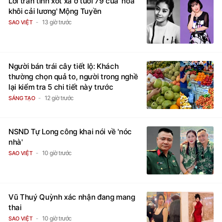
khôi cải lương' Mộng Tuyền
13 giờ trước
SAO VIỆT
Người bán trái cây tiết lộ: Khách
thường chọn quả to, người trong nghề
lại kiểm tra 5 chi tiết này trước
12 giờ trước
SÁNG TẠO
NSND Tự Long công khai nói về 'nóc
nhà'
10 giờ trước
SAO VIỆT
Vũ Thuý Quỳnh xác nhận đang mang
thai
10 giờ trước
SAO VIỆT