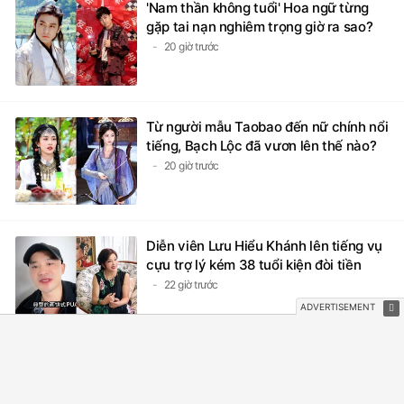
gặp tai nạn nghiêm trọng giờ ra sao?
20 giờ trước
Từ người mẫu Taobao đến nữ chính nổi
tiếng, Bạch Lộc đã vươn lên thế nào?
20 giờ trước
Diễn viên Lưu Hiểu Khánh lên tiếng vụ
cựu trợ lý kém 38 tuổi kiện đòi tiền
22 giờ trước
Lisa xuất hiện, bị soi chi tiết lạ giữa ồn
ào bất hợp tác trong sự kiện 10 năm
của BLACKPINK