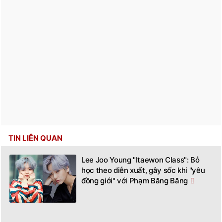
TIN LIÊN QUAN
Lee Joo Young "Itaewon Class": Bỏ
học theo diễn xuất, gây sốc khi "yêu
đồng giới" với Phạm Băng Băng
Phạm Băng Băng ở tuổi 41: Visual