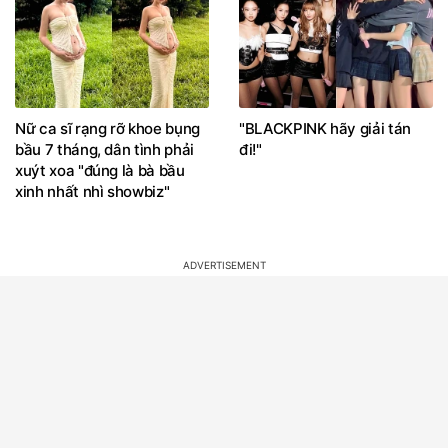
Nữ ca sĩ rạng rỡ khoe bụng
"BLACKPINK hãy giải tán
bầu 7 tháng, dân tình phải
đi!"
xuýt xoa "đúng là bà bầu
xinh nhất nhì showbiz"