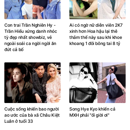
Con trai Trần Nghiên Hy -
Ai có ngờ nữ diễn viên 2K7
Trần Hiểu xứng danh nhóc
xinh hơn Hoa hậu lại thê
tỳ đẹp nhất showbiz, vẻ
thảm thế này sau khi khoe
ngoài soái ca ngời ngời ăn
khoang 1 đôi bông tai 8 tỷ
đứt cả bố
Cuộc sống khiến bao người
Song Hye Kyo khiến cả
ao ước của bà xã Châu Kiệt
MXH phải "ối giời ơi"
Luân ở tuổi 33