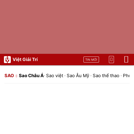
Việt Giải Trí
TIN MỚI
SAO
Sao Châu Á
·
Sao việt
·
Sao Âu Mỹ
·
Sao thể thao
·
Phon