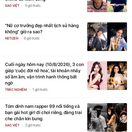
5 giờ trước
SAO VIỆT
"Nữ cơ trưởng đẹp nhất lịch sử hàng
không" giờ ra sao?
6 giờ trước
NETIZEN
Cuối ngày hôm nay (10/8/2026), 3 con
giáp 'cuộc đời nở hoa', tài khoản nhảy
số ầm ầm, vận trình hanh thông bất
ngờ
1 giờ trước
TRẮC NGHIỆM
Tóm dính nam rapper 99 nổi tiếng và
bạn gái hot girl đi chơi riêng, đàng trai
che chắn kín bưng
2 giờ trước
SAO VIỆT