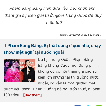
Phạm Băng Băng hiện dựa vào việc chụp ảnh,
tham gia sự kiện giải trí ở ngoài Trung Quốc để duy
trì tên tuổi
https://phunuso.baophunuth
udo.vn/pham-bang-bang-bi-vay-
kin-o-su-kien-than-thai-sang-
chanh-va-cach-hanh-xu-chuyen-
Phạm Băng Băng: Bị thất sủng ở quê nhà, chạy
nghiep-chuan-sao-hang-a-
193231201102425978.htm
show mệt nghỉ tại nước ngoài
Dù tại Trung Quốc, Phạm Băng
Băng không được mời đóng phim,
không có cơ hội tham gia các sự
kiện lớn nhưng tại thị trường nước
ngoài, cô vẫn là một gương mặt
được yêu thích. Từ khi vướng bê bối trốn thuế, bị phạt
130 triệu...