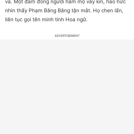
vả. Một đám đông người hâm mộ vây kín, háo hức
nhìn thấy Phạm Băng Băng tận mắt. Họ chen lấn,
liên tục gọi tên minh tinh Hoa ngữ.