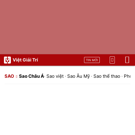
Việt Giải Trí
TIN MỚI
SAO
Sao Châu Á
·
Sao việt
·
Sao Âu Mỹ
·
Sao thể thao
·
Phon