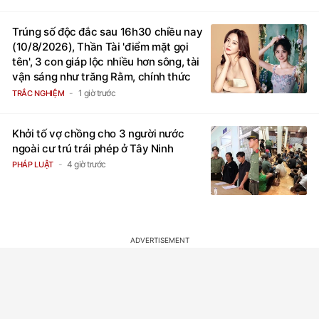
Trúng số độc đắc sau 16h30 chiều nay
(10/8/2026), Thần Tài 'điểm mặt gọi
tên', 3 con giáp lộc nhiều hơn sông, tài
vận sáng như trăng Rằm, chính thức
hết khổ
1 giờ trước
TRẮC NGHIỆM
Khởi tố vợ chồng cho 3 người nước
ngoài cư trú trái phép ở Tây Ninh
4 giờ trước
PHÁP LUẬT