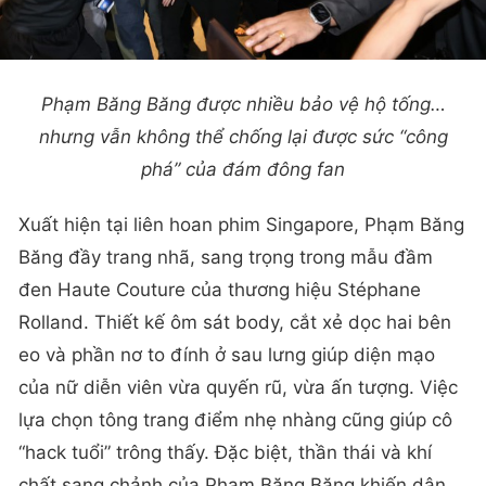
Phạm Băng Băng được nhiều bảo vệ hộ tống…
nhưng vẫn không thể chống lại được sức “công
phá” của đám đông fan
Xuất hiện tại liên hoan phim Singapore, Phạm Băng
Băng đầy trang nhã, sang trọng trong mẫu đầm
đen Haute Couture của thương hiệu Stéphane
Rolland. Thiết kế ôm sát body, cắt xẻ dọc hai bên
eo và phần nơ to đính ở sau lưng giúp diện mạo
của nữ diễn viên vừa quyến rũ, vừa ấn tượng. Việc
lựa chọn tông trang điểm nhẹ nhàng cũng giúp cô
“hack tuổi” trông thấy. Đặc biệt, thần thái và khí
chất sang chảnh của Phạm Băng Băng khiến dân