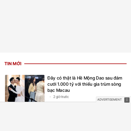
TIN MỚI
Đây có thật là Hề Mộng Dao sau đám
cưới 1.000 tỷ với thiếu gia trùm sòng
bạc Macau
2 giờ trước
Lisa bị soi dấu hiệu "dao kéo" ngay tại
kỷ niệm 10 năm của BLACKPINK?
2 giờ trước