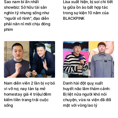
Sao nam bí ẩn nhất
Lisa xuất hiện, bị soi chi tiết
showbiz: Sở hữu tài sản
lạ giữa ồn ào bất hợp tác
nghìn tỷ nhưng sống như
trong sự kiện 10 năm của
"người vô hình", đạo diễn
BLACKPINK
phải năn nỉ mới chịu đóng
phim
Nam diễn viên 2 lần bị vợ bỏ
Danh hài đột quỵ xuất
vì vỡ nợ, nay tàn tạ mở
huyết não lâm thảm cảnh:
homestay giá 4 triệu/đêm
Bị liệt nửa người khó nói
kiếm tiền trang trải cuộc
chuyện, vừa ra viện đã đối
sống
mặt với vòng lao lý