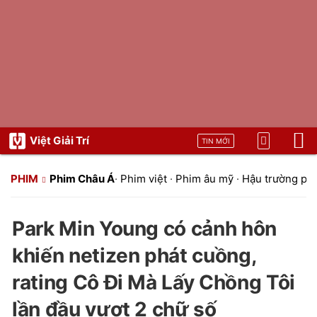
Việt Giải Trí
TIN MỚI
PHIM
Phim Châu Á
·
Phim việt
·
Phim âu mỹ
·
Hậu trường ph
Park Min Young có cảnh hôn
khiến netizen phát cuồng,
rating Cô Đi Mà Lấy Chồng Tôi
lần đầu vượt 2 chữ số