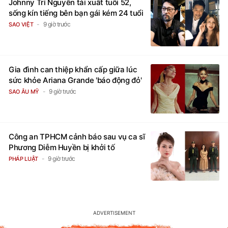
Johnny Trí Nguyễn tái xuất tuổi 52,
sống kín tiếng bên bạn gái kém 24 tuổi
9 giờ trước
SAO VIỆT
Gia đình can thiệp khẩn cấp giữa lúc
sức khỏe Ariana Grande 'báo động đỏ'
9 giờ trước
SAO ÂU MỸ
Công an TPHCM cảnh báo sau vụ ca sĩ
Phương Diễm Huyền bị khởi tố
9 giờ trước
PHÁP LUẬT