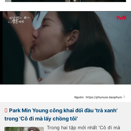
https://phunuso.baophunuth
udo.vn/park-min-young-co-canh-
hon-khien-netizen-phat-cuong-
rating-co-di-ma-lay-chong-toi-lan-
Park Min Young công khai đối đầu 'trà xanh'
dau-vuot-2-chu-so-
193240131103811593.htm
trong 'Cô đi mà lấy chồng tôi'
Trong hai tập mới nhất 'Cô đi mà