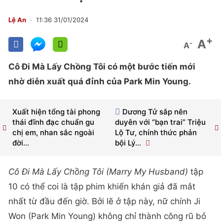
Lệ An
11:36 31/01/2024
+
A
-
A
Cô Đi Mà Lấy Chồng Tôi có một bước tiến mới
nhờ diễn xuất quá đỉnh của Park Min Young.
Xuất hiện tổng tài phong
Dương Tử sắp nên
thái đĩnh đạc chuẩn gu
duyên với “bạn trai” Triệu
chị em, nhan sắc ngoài
Lộ Tư, chính thức phản
đời...
bội Lý...
Cô Đi Mà Lấy Chồng Tôi (Marry My Husband)
tập
10 có thể coi là tập phim khiến khán giả đã mắt
nhất từ đầu đến giờ. Bởi lẽ ở tập này, nữ chính Ji
Won (Park Min Young) không chỉ thành công rũ bỏ