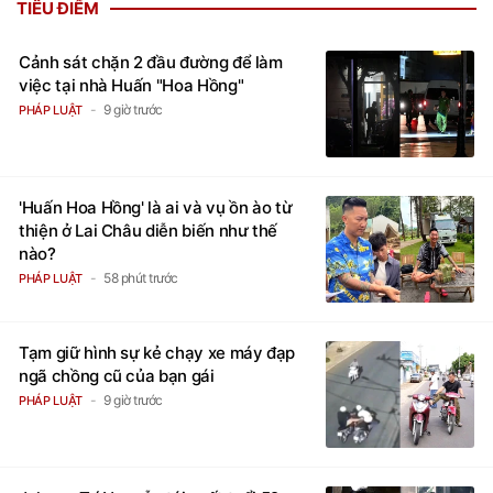
TIÊU ĐIỂM
Cảnh sát chặn 2 đầu đường để làm
việc tại nhà Huấn "Hoa Hồng"
9 giờ trước
PHÁP LUẬT
'Huấn Hoa Hồng' là ai và vụ ồn ào từ
thiện ở Lai Châu diễn biến như thế
nào?
58 phút trước
PHÁP LUẬT
Tạm giữ hình sự kẻ chạy xe máy đạp
ngã chồng cũ của bạn gái
9 giờ trước
PHÁP LUẬT