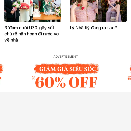
3 'đám cưới U70' gây sốt,
Lý Nhã Kỳ đang ra sao?
chú rể hân hoan đi rước vợ
về nhà