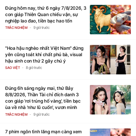
Đúng hôm nay, thứ 6 ngày 7/8/2026, 3
con giáp Thiên Quan chiếu vận, sự
nghiệp lao đao, tiền bạc hao tốn
9 giờ trước
TRẮC NGHIỆM
"Hoa hậu nghèo nhất Việt Nam" đứng
yên cũng toát khí chất phú bà, visual
hậu sinh con thứ 2 gây chú ý
8 giờ trước
SAO VIỆT
Đúng 6h sáng ngày mai, thứ Bảy
8/8/2026, Thần Tài chỉ đích danh 3
con giáp 'rơi trúng hố vàng', tiền bạc
ùa về nhà 'như lũ cuốn', vươn mình
thành đại gia trong phút chốc
9 giờ trước
TRẮC NGHIỆM
7 phim ngôn tình lãng mạn càng xem