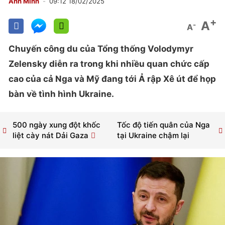
Anh Minh
09:12 18/02/2025
+
A
-
A
Chuyến công du của Tổng thống Volodymyr
Zelensky diễn ra trong khi nhiều quan chức cấp
cao của cả Nga và Mỹ đang tới Ả rập Xê út để họp
bàn về tình hình Ukraine.
500 ngày xung đột khốc
Tốc độ tiến quân của Nga
liệt cày nát Dải Gaza
tại Ukraine chậm lại