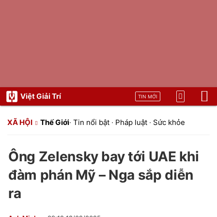
Việt Giải Trí
TIN MỚI
XÃ HỘI
Thế Giới
·
Tin nổi bật
·
Pháp luật
·
Sức khỏe
Ông Zelensky bay tới UAE khi
đàm phán Mỹ – Nga sắp diễn
ra