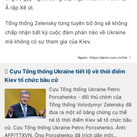
Ả rập Xê út.
Tổng thống Zelensky từng tuyên bố ông sẽ không
chấp nhận bất kỳ cuộc đàm phán nào về Ukraine
mà không có sự tham gia của Kiev.
https://dantri.com.vn/the-
gioi/ong-zelensky-bay-toi-uae-khi-
dam-phan-my-nga-sap-dien-ra-
20250217130947932.htm
Cựu Tổng thống Ukraine tiết lộ về thời điểm
Kiev tổ chức bầu cử
Cựu Tổng thống Ukraine Petro
Poroshenko - đối thủ chính của
Tổng thống Volodymyr Zelensky đã
đưa ra một số bằng chứng cụ thể
hé lộ thời điểm Kiev sẽ tổ chức bầu
cử. Cựu Tổng thống Ukraine Petro Poroshenko. Ảnh:
AFP/TTXVN. Ông Poroshenko đã trích dẫn một...