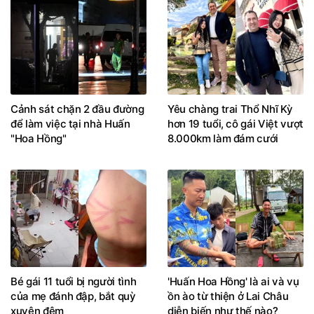
Cảnh sát chặn 2 đầu đường
Yêu chàng trai Thổ Nhĩ Kỳ
để làm việc tại nhà Huấn
hơn 19 tuổi, cô gái Việt vượt
"Hoa Hồng"
8.000km làm đám cưới
Bé gái 11 tuổi bị người tình
'Huấn Hoa Hồng' là ai và vụ
của mẹ đánh đập, bắt quỳ
ồn ào từ thiện ở Lai Châu
xuyên đêm
diễn biến như thế nào?