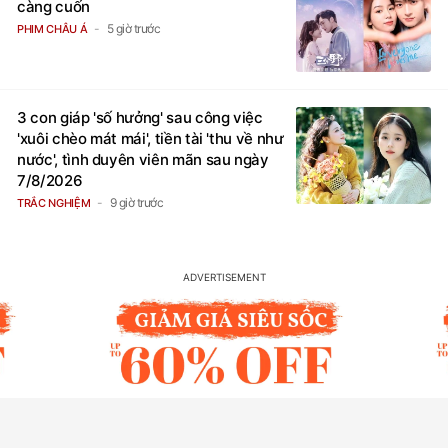
càng cuốn
5 giờ trước
PHIM CHÂU Á
3 con giáp 'số hưởng' sau công việc
'xuôi chèo mát mái', tiền tài 'thu về như
nước', tình duyên viên mãn sau ngày
7/8/2026
9 giờ trước
TRẮC NGHIỆM