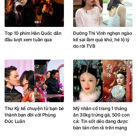
Top 10 phim Hàn Quốc dẫn
Đường Thi Vịnh nghẹn ngào
đầu lượt xem tuần qua
kể sai lầm quá khứ, hé lộ lý
do rời TVB
Thư Kỳ kể chuyện từ bạn bè
Mỹ nhân cổ trang 1 tháng
thành bạn đời với Phùng
ăn 30kg trứng gà, 500 con
Đức Luân
cá: Tin sốt dẻo đang được
bàn tán rôm rả trên mạng