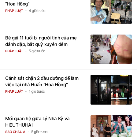
"Hoa Hồng"
4 giờ trước
PHÁP LUẬT
Bé gái 11 tuổi bị người tình của mẹ
đánh đập, bắt quỳ xuyên đêm
5 giờ trước
PHÁP LUẬT
Cảnh sát chặn 2 đầu đường để làm
việc tại nhà Huấn "Hoa Hồng"
1 giờ trước
PHÁP LUẬT
Mối quan hệ giữa Lý Nhã Kỳ và
HIEUTHUHAI
5 giờ trước
SAO CHÂU Á