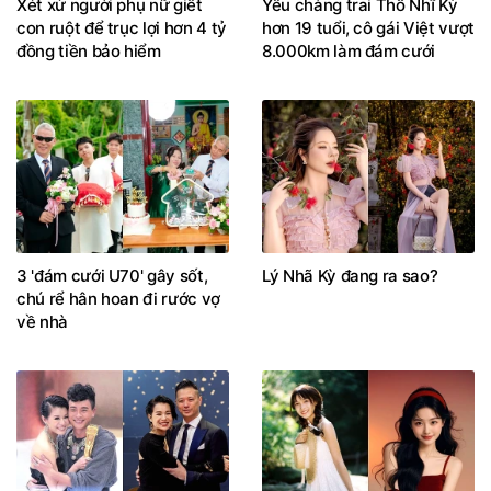
Xét xử người phụ nữ giết
Yêu chàng trai Thổ Nhĩ Kỳ
con ruột để trục lợi hơn 4 tỷ
hơn 19 tuổi, cô gái Việt vượt
đồng tiền bảo hiểm
8.000km làm đám cưới
3 'đám cưới U70' gây sốt,
Lý Nhã Kỳ đang ra sao?
chú rể hân hoan đi rước vợ
về nhà