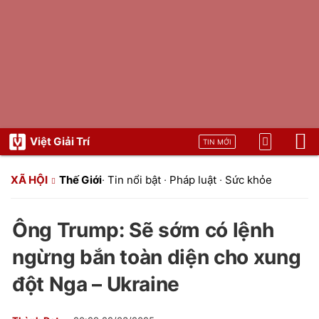
Việt Giải Trí
TIN MỚI
XÃ HỘI
Thế Giới
·
Tin nổi bật
·
Pháp luật
·
Sức khỏe
Ông Trump: Sẽ sớm có lệnh
ngừng bắn toàn diện cho xung
đột Nga – Ukraine