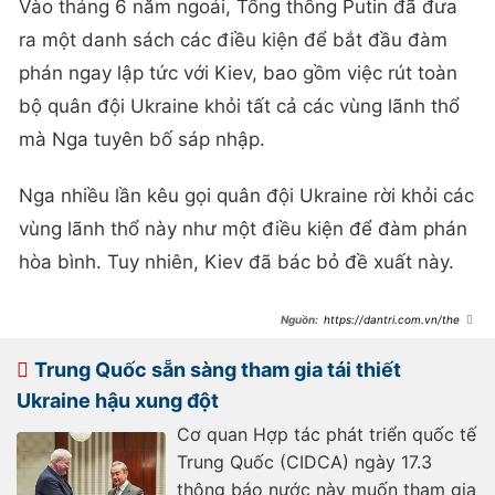
Vào tháng 6 năm ngoái, Tổng thống Putin đã đưa
ra một danh sách các điều kiện để bắt đầu đàm
phán ngay lập tức với Kiev, bao gồm việc rút toàn
bộ quân đội Ukraine khỏi tất cả các vùng lãnh thổ
mà Nga tuyên bố sáp nhập.
Nga nhiều lần kêu gọi quân đội Ukraine rời khỏi các
vùng lãnh thổ này như một điều kiện để đàm phán
hòa bình. Tuy nhiên, Kiev đã bác bỏ đề xuất này.
https://dantri.com.vn/the-
gioi/ong-trump-se-som-co-lenh-
ngung-ban-toan-dien-cho-xung-
dot-nga-ukraine-
Trung Quốc sẵn sàng tham gia tái thiết
20250322055025516.htm
Ukraine hậu xung đột
Cơ quan Hợp tác phát triển quốc tế
Trung Quốc (CIDCA) ngày 17.3
thông báo nước này muốn tham gia