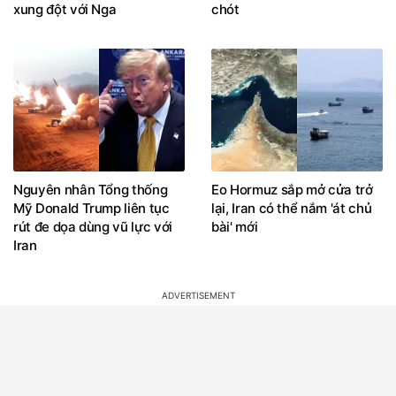
xung đột với Nga
chót
Nguyên nhân Tổng thống
Eo Hormuz sắp mở cửa trở
Mỹ Donald Trump liên tục
lại, Iran có thể nắm 'át chủ
rút đe dọa dùng vũ lực với
bài' mới
Iran