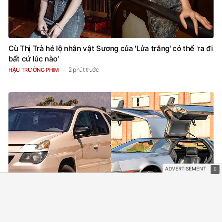
Cù Thị Trà hé lộ nhân vật Sương của 'Lửa trắng' có thể 'ra đi
bất cứ lúc nào'
2 phút trước
HẬU TRƯỜNG PHIM