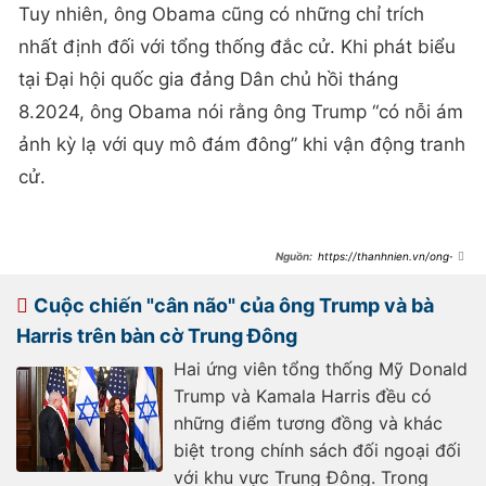
Tuy nhiên, ông Obama cũng có những chỉ trích
nhất định đối với tổng thống đắc cử. Khi phát biểu
tại Đại hội quốc gia đảng Dân chủ hồi tháng
8.2024, ông Obama nói rằng ông Trump “có nỗi ám
ảnh kỳ lạ với quy mô đám đông” khi vận động tranh
cử.
https://thanhnien.vn/ong-
trump-noi-gi-khien-ong-obama-bat-
cuoi-tai-tang-le-ong-carter-
185250111074319373.htm
Cuộc chiến "cân não" của ông Trump và bà
Harris trên bàn cờ Trung Đông
Hai ứng viên tổng thống Mỹ Donald
Trump và Kamala Harris đều có
những điểm tương đồng và khác
biệt trong chính sách đối ngoại đối
với khu vực Trung Đông. Trong