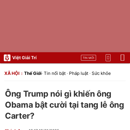
Việt Giải Trí
TIN MỚI
XÃ HỘI
Thế Giới
·
Tin nổi bật
·
Pháp luật
·
Sức khỏe
Ông Trump nói gì khiến ông
Obama bật cười tại tang lễ ông
Carter?