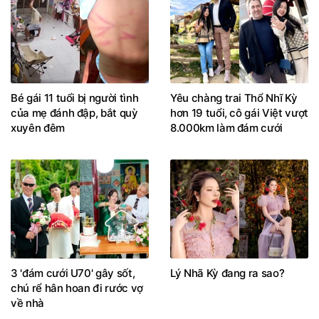
Bé gái 11 tuổi bị người tình
Yêu chàng trai Thổ Nhĩ Kỳ
của mẹ đánh đập, bắt quỳ
hơn 19 tuổi, cô gái Việt vượt
xuyên đêm
8.000km làm đám cưới
3 'đám cưới U70' gây sốt,
Lý Nhã Kỳ đang ra sao?
chú rể hân hoan đi rước vợ
về nhà