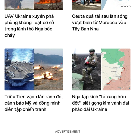
UAV Ukraine xuyên phá
Ceuta quá tải sau làn sóng
phòng không, loạt cơ sở
vượt biên từ Morocco vào
trong lãnh thổ Nga bốc
Tây Ban Nha
cháy
Triều Tiên vạch lằn ranh đỏ,
Nga tập kích "tả xung hữu
cảnh báo Mỹ và đồng minh
đột", siết gọng kìm vành đai
diễn tập chiến tranh
pháo đài Ukraine