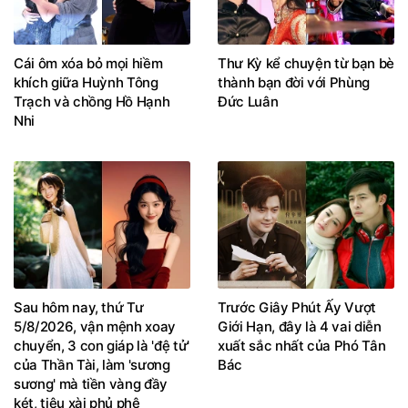
Cái ôm xóa bỏ mọi hiềm
Thư Kỳ kể chuyện từ bạn bè
khích giữa Huỳnh Tông
thành bạn đời với Phùng
Trạch và chồng Hồ Hạnh
Đức Luân
Nhi
Sau hôm nay, thứ Tư
Trước Giây Phút Ấy Vượt
5/8/2026, vận mệnh xoay
Giới Hạn, đây là 4 vai diễn
chuyển, 3 con giáp là 'đệ tử'
xuất sắc nhất của Phó Tân
của Thần Tài, làm 'sương
Bác
sương' mà tiền vàng đầy
két, tiêu xài phủ phê