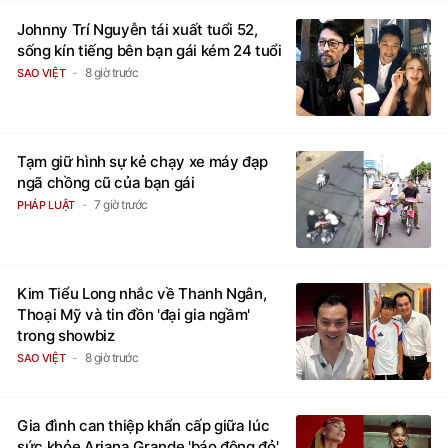
Johnny Trí Nguyễn tái xuất tuổi 52,
sống kín tiếng bên bạn gái kém 24 tuổi
8 giờ trước
SAO VIỆT
Tạm giữ hình sự kẻ chạy xe máy đạp
ngã chồng cũ của bạn gái
7 giờ trước
PHÁP LUẬT
Kim Tiểu Long nhắc về Thanh Ngân,
Thoại Mỹ và tin đồn 'đại gia ngầm'
trong showbiz
8 giờ trước
SAO VIỆT
Gia đình can thiệp khẩn cấp giữa lúc
sức khỏe Ariana Grande 'báo động đỏ'