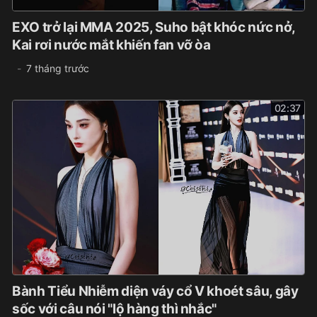
EXO trở lại MMA 2025, Suho bật khóc nức nở,
Kai rơi nước mắt khiến fan vỡ òa
7 tháng trước
02:37
Bành Tiểu Nhiễm diện váy cổ V khoét sâu, gây
sốc với câu nói "lộ hàng thì nhắc"