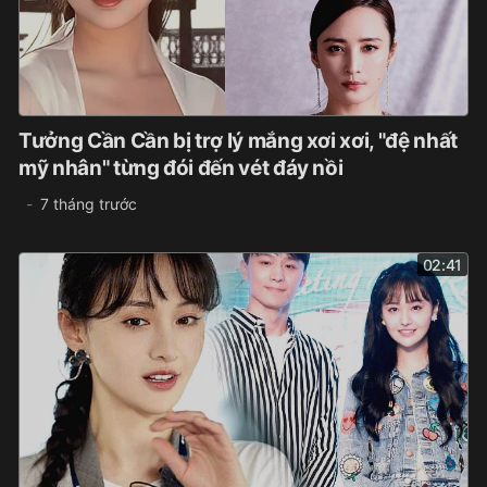
Tưởng Cần Cần bị trợ lý mắng xơi xơi, "đệ nhất
mỹ nhân" từng đói đến vét đáy nồi
7 tháng trước
02:41