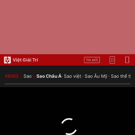
Việt Giải Trí
TIN MỚI
VIDEO
Sao
Sao Châu Á
·
Sao việt
·
Sao Âu Mỹ
·
Sao thể th