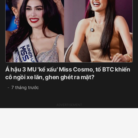
Á hậu 3 MU 'kể xấu' Miss Cosmo, tố BTC khiến
cô ngồi xe lăn, ghen ghét ra mặt?
7 tháng trước