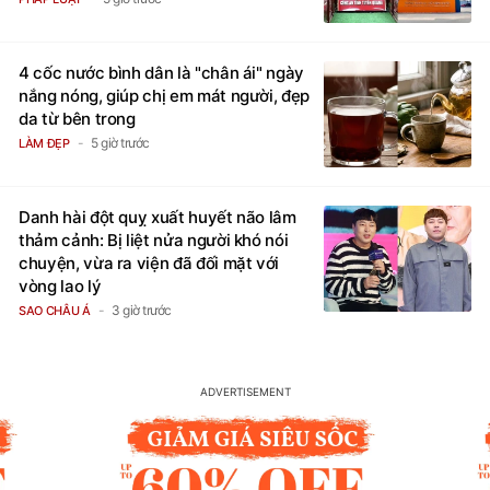
4 cốc nước bình dân là "chân ái" ngày
nắng nóng, giúp chị em mát người, đẹp
da từ bên trong
5 giờ trước
LÀM ĐẸP
Danh hài đột quỵ xuất huyết não lâm
thảm cảnh: Bị liệt nửa người khó nói
chuyện, vừa ra viện đã đối mặt với
vòng lao lý
3 giờ trước
SAO CHÂU Á