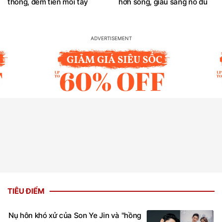
thông, đếm tiền mỏi tay
hơn sông, giàu sang no đủ
TIÊU ĐIỂM
Nụ hôn khó xử của Son Ye Jin và "hồng