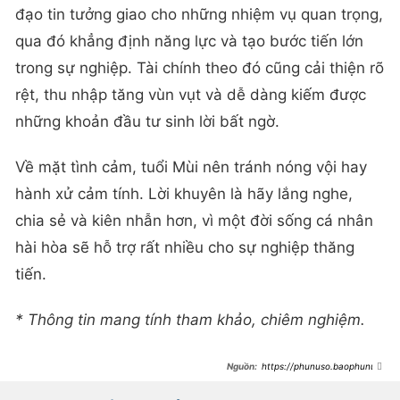
đạo tin tưởng giao cho những nhiệm vụ quan trọng,
qua đó khẳng định năng lực và tạo bước tiến lớn
trong sự nghiệp. Tài chính theo đó cũng cải thiện rõ
rệt, thu nhập tăng vùn vụt và dễ dàng kiếm được
những khoản đầu tư sinh lời bất ngờ.
Về mặt tình cảm, tuổi Mùi nên tránh nóng vội hay
hành xử cảm tính. Lời khuyên là hãy lắng nghe,
chia sẻ và kiên nhẫn hơn, vì một đời sống cá nhân
hài hòa sẽ hỗ trợ rất nhiều cho sự nghiệp thăng
tiến.
* Thông tin mang tính tham khảo, chiêm nghiệm.
https://phunuso.baophunuth
udo.vn/nua-cuoi-thang-5-4-con-
giap-gap-duoc-van-may-troi-ban-
phat-tai-than-toc-top-1-da-giau-