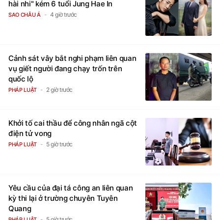
hài nhi" kém 6 tuổi Jung Hae In
4 giờ trước
SAO CHÂU Á
Cảnh sát vây bắt nghi phạm liên quan
vụ giết người đang chạy trốn trên
quốc lộ
2 giờ trước
PHÁP LUẬT
Khởi tố cai thầu để công nhân ngã cột
điện tử vong
5 giờ trước
PHÁP LUẬT
Yêu cầu của đại tá công an liên quan
kỳ thi lại ở trường chuyên Tuyên
Quang
5 giờ trước
PHÁP LUẬT