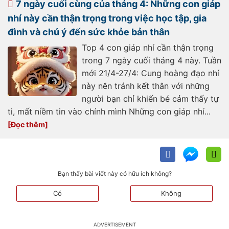
7 ngày cuối cùng của tháng 4: Những con giáp
con-thang-tien-
193250519162615192.htm
nhí này cần thận trọng trong việc học tập, gia
đình và chú ý đến sức khỏe bản thân
Top 4 con giáp nhí cần thận trọng
trong 7 ngày cuối tháng 4 này. Tuần
mới 21/4-27/4: Cung hoàng đạo nhí
này nên tránh kết thân với những
người bạn chỉ khiến bé cảm thấy tự
ti, mất niềm tin vào chính mình Những con giáp nhí...
Bạn thấy bài viết này có hữu ích không?
Có
Không