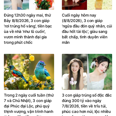
Đúng 12h30 ngày mai, thứ
Cuối ngày hôm nay
Bảy 8/8/2026, 3 con giáp
(8/8/2026), 3 con giáp
'rơi trúng hố vàng', tiền bạc
'ngửa đầu đón quý nhân, cúi
ùa về nhà 'như lũ cuốn',
đầu hốt tài lộc', giàu sang
vươn mình thành đại gia
bất chấp, tình duyên viên
trong phút chốc
mãn
Trong 2 ngày cuối tuần (thứ
3 con giáp trúng số độc đắc
7 và Chủ Nhật), 3 con giáp
đúng 300 tỷ vào ngày
đại Phúc đại Lộc, phú quý
7/8/2026, tiền về trĩu túi,
thịnh vượng, vận trình hanh
phúc cao hơn núi, lộc nhiều