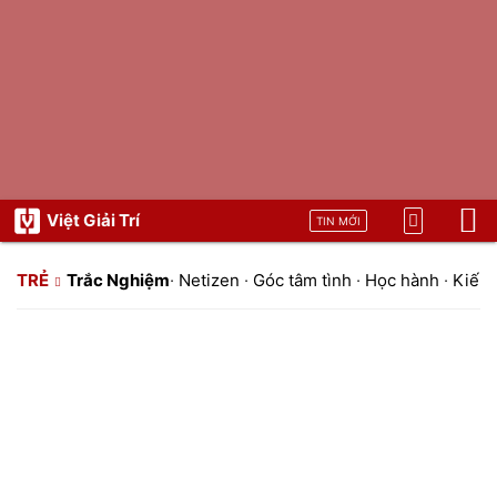
Việt Giải Trí
TIN MỚI
TRẺ
Trắc Nghiệm
·
Netizen
·
Góc tâm tình
·
Học hành
·
Kiến 