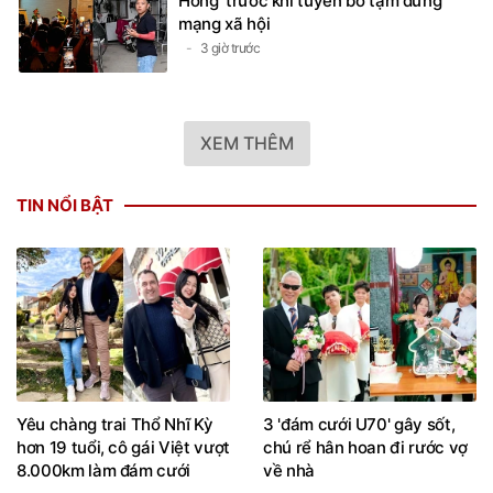
Hồng' trước khi tuyên bố tạm dừng
mạng xã hội
3 giờ trước
XEM THÊM
TIN NỔI BẬT
Yêu chàng trai Thổ Nhĩ Kỳ
3 'đám cưới U70' gây sốt,
hơn 19 tuổi, cô gái Việt vượt
chú rể hân hoan đi rước vợ
8.000km làm đám cưới
về nhà