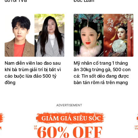
do rời TVB
Đức Luân
Nam diễn viên lao đao sau
Mỹ nhân cổ trang 1 tháng
khi bà trùm giải trí bị bắt vì
ăn 30kg trứng gà, 500 con
cáo buộc lừa đảo 500 tỷ
cá: Tin sốt dẻo đang được
đồng
bàn tán rôm rả trên mạng