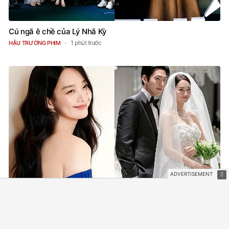
Cú ngã ê chề của Lý Nhã Kỳ
1 phút trước
HẬU TRƯỜNG PHIM
Shin Min Ah cứ thế này thảo nào Kim Woo Bin mê như điếu
đổ!
6 phút trước
SAO CHÂU Á