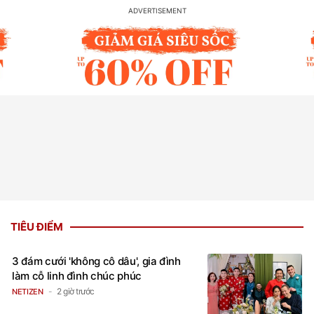
TIÊU ĐIỂM
3 đám cưới 'không cô dâu', gia đình
làm cỗ linh đình chúc phúc
2 giờ trước
NETIZEN