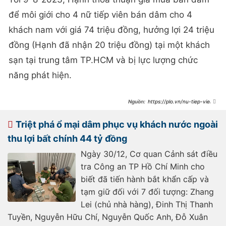
để môi giới cho 4 nữ tiếp viên bán dâm cho 4
khách nam với giá 74 triệu đồng, hưởng lợi 24 triệu
đồng (Hạnh đã nhận 20 triệu đồng) tại một khách
sạn tại trung tâm TP.HCM và bị lực lượng chức
năng phát hiện.
https://plo.vn/nu-tiep-vien-
hang-khong-moi-gioi-mai-dam-
khang-cao-xin-giam-nhe-vi-bi-
benh-tim-post809361.html
Triệt phá ổ mại dâm phục vụ khách nước ngoài
thu lợi bất chính 44 tỷ đồng
Ngày 30/12, Cơ quan Cảnh sát điều
tra Công an TP Hồ Chí Minh cho
biết đã tiến hành bắt khẩn cấp và
tạm giữ đối với 7 đối tượng: Zhang
Lei (chủ nhà hàng), Đinh Thị Thanh
Tuyền, Nguyễn Hữu Chí, Nguyễn Quốc Anh, Đỗ Xuân