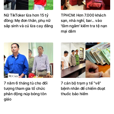
Nữ TikToker lừa hơn 15 tỷ
TPHCM: Hơn 7.000 khách
đồng: Mẹ đơn thân, phụ nữ
sạn, nhà nghỉ, bar... vào
sắp sinh và cú lừa cay đắng
'tầm ngắm' kiểm tra tệ nạn
mại dâm
7 năm 6 tháng tù cho đối
7 cán bộ trạm y tế "vẽ"
tượng tham gia tổ chức
bệnh nhân để chiếm đoạt
phản động núp bóng tôn
thuốc bảo hiểm
giáo