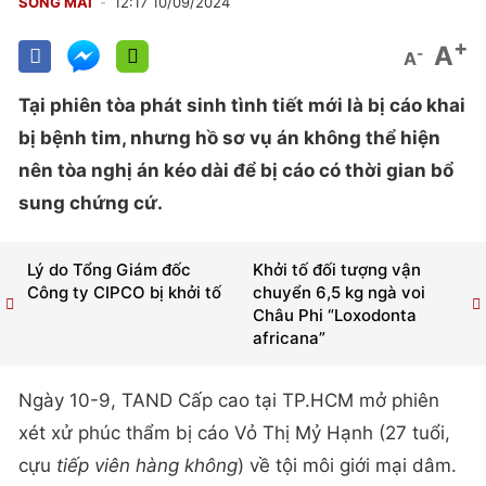
SONG MAI
12:17 10/09/2024
+
A
-
A
Tại phiên tòa phát sinh tình tiết mới là bị cáo khai
bị bệnh tim, nhưng hồ sơ vụ án không thể hiện
nên tòa nghị án kéo dài để bị cáo có thời gian bổ
sung chứng cứ.
Lý do Tổng Giám đốc
Khởi tố đối tượng vận
Công ty CIPCO bị khởi tố
chuyển 6,5 kg ngà voi
Châu Phi “Loxodonta
africana”
Ngày 10-9, TAND Cấp cao tại TP.HCM mở phiên
xét xử phúc thẩm bị cáo Vỏ Thị Mỷ Hạnh (27 tuổi,
cựu
tiếp viên hàng không
) về tội môi giới mại dâm.