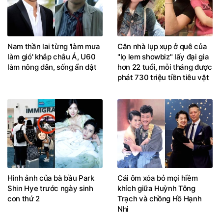
Nam thần lai từng 'làm mưa
Căn nhà lụp xụp ở quê của
làm gió' khắp châu Á, U60
"lọ lem showbiz" lấy đại gia
làm nông dân, sống ẩn dật
hơn 22 tuổi, mỗi tháng được
phát 730 triệu tiền tiêu vặt
Hình ảnh của bà bầu Park
Cái ôm xóa bỏ mọi hiềm
Shin Hye trước ngày sinh
khích giữa Huỳnh Tông
con thứ 2
Trạch và chồng Hồ Hạnh
Nhi