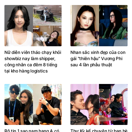
Nữ diễn viên tháo chạy khỏi
Nhan sắc xinh đẹp của con
showbiz nay làm shipper,
gái "thiên hậu" Vương Phi
công nhân ca đêm 8 tiếng
sau 4 lần phẫu thuật
tại kho hàng logistics
Rộ tin 1 sao nam hạng A có
Thư Kỳ kể chuyện từ bạn bè