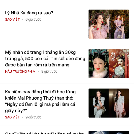
Lý Nhã Kỳ đang ra sao?
6 giờ trước
SAO VIỆT
Mỹ nhân cổ trang 1 tháng ăn 30kg
trứng gà, 500 con cá: Tin sốt dẻo đang
được bàn tán rôm rả trên mạng
9 giờ trước
HẬU TRƯỜNG PHIM
Kỷ niệm cay đắng thời đi học từng
khiến Mai Phương Thuý than thở:
"Ngày đó lầm lỗi gì mà phải làm cái
giấy này?"
9 giờ trước
SAO VIỆT