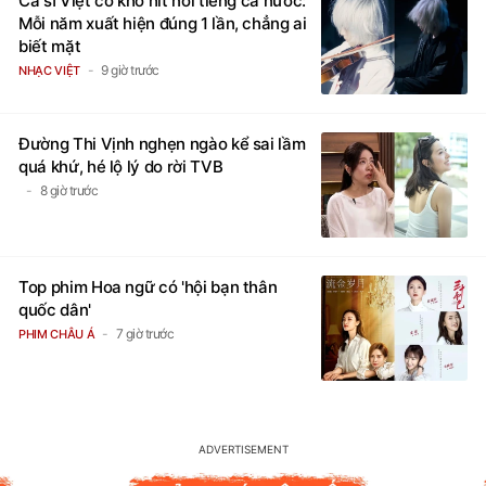
Ca sĩ Việt có kho hit nổi tiếng cả nước:
Mỗi năm xuất hiện đúng 1 lần, chẳng ai
biết mặt
9 giờ trước
NHẠC VIỆT
Đường Thi Vịnh nghẹn ngào kể sai lầm
quá khứ, hé lộ lý do rời TVB
8 giờ trước
Top phim Hoa ngữ có 'hội bạn thân
quốc dân'
7 giờ trước
PHIM CHÂU Á