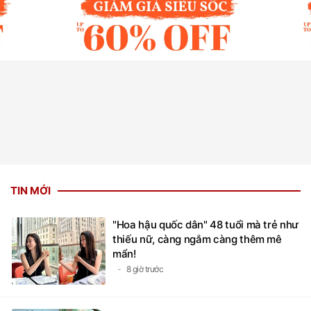
TIN MỚI
"Hoa hậu quốc dân" 48 tuổi mà trẻ như
thiếu nữ, càng ngắm càng thêm mê
mẩn!
8 giờ trước