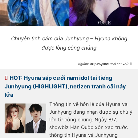
Chuyện tình cảm của Junhyung – Hyuna không
được lòng công chúng
https://phunumoi.net.vn/nu-
hoang-sexy-hyuna-va-idol-tai-
tieng-junhyung-highlight-lot-xac-
trong-buc-anh-cuoi-dau-tien-
HOT: Hyuna sắp cưới nam idol tai tiếng
d319275.html
Junhyung (HIGHLIGHT), netizen tranh cãi nảy
lửa
Thông tin về hôn lễ của Hyuna và
Junhyung đang nhận được sự chú ý
lớn từ công chúng. Ngày 8/7,
showbiz Hàn Quốc xôn xao trước
thông tin Hyuna và Junhyung