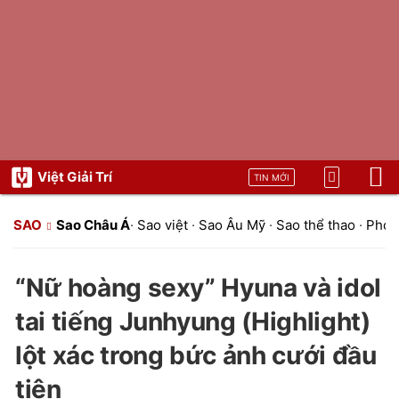
Việt Giải Trí
TIN MỚI
SAO
Sao Châu Á
·
Sao việt
·
Sao Âu Mỹ
·
Sao thể thao
·
Phon
“Nữ hoàng sexy” Hyuna và idol
tai tiếng Junhyung (Highlight)
lột xác trong bức ảnh cưới đầu
tiên