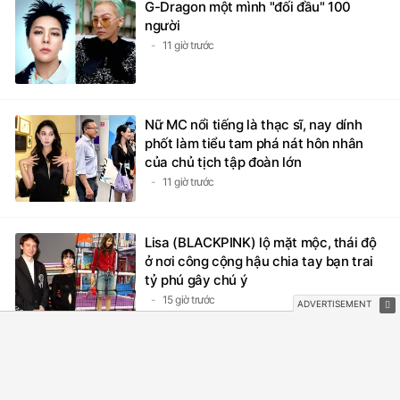
G-Dragon một mình "đối đầu" 100
người
11 giờ trước
Nữ MC nổi tiếng là thạc sĩ, nay dính
phốt làm tiểu tam phá nát hôn nhân
của chủ tịch tập đoàn lớn
11 giờ trước
Lisa (BLACKPINK) lộ mặt mộc, thái độ
ở nơi công cộng hậu chia tay bạn trai
tỷ phú gây chú ý
15 giờ trước
Con trai 19 tuổi nhà Trương Bá Chi - Tạ
Đình Phong cao 1,80m, "trổ mã" soái
ca