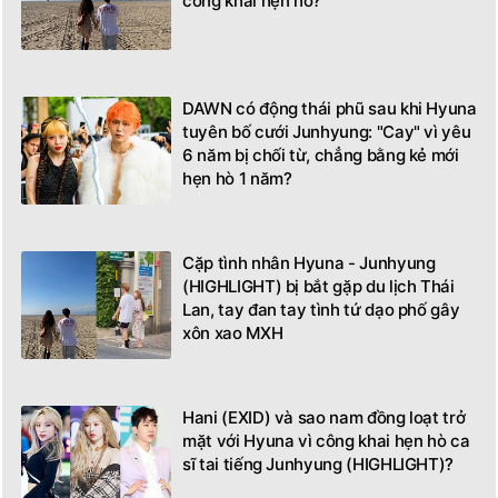
công khai hẹn hò?
DAWN có động thái phũ sau khi Hyuna
tuyên bố cưới Junhyung: "Cay" vì yêu
6 năm bị chối từ, chẳng bằng kẻ mới
hẹn hò 1 năm?
Cặp tình nhân Hyuna - Junhyung
(HIGHLIGHT) bị bắt gặp du lịch Thái
Lan, tay đan tay tình tứ dạo phố gây
xôn xao MXH
Hani (EXID) và sao nam đồng loạt trở
mặt với Hyuna vì công khai hẹn hò ca
sĩ tai tiếng Junhyung (HIGHLIGHT)?