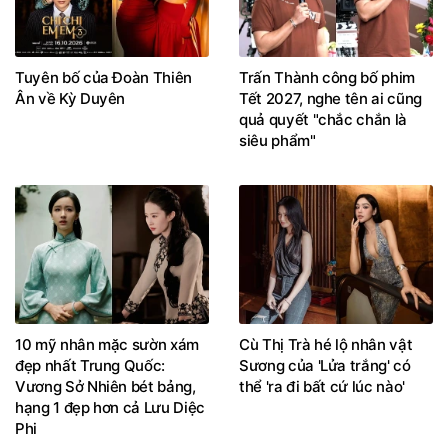
Tuyên bố của Đoàn Thiên
Trấn Thành công bố phim
Ân về Kỳ Duyên
Tết 2027, nghe tên ai cũng
quả quyết "chắc chắn là
siêu phẩm"
10 mỹ nhân mặc sườn xám
Cù Thị Trà hé lộ nhân vật
đẹp nhất Trung Quốc:
Sương của 'Lửa trắng' có
Vương Sở Nhiên bét bảng,
thể 'ra đi bất cứ lúc nào'
hạng 1 đẹp hơn cả Lưu Diệc
Phi