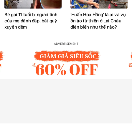
Bé gái 11 tuổi bị người tình
'Huấn Hoa Hồng' là ai và vụ
của mẹ đánh đập, bắt quỳ
ồn ào từ thiện ở Lai Châu
xuyên đêm
diễn biến như thế nào?