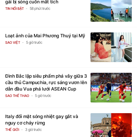
gái bị sóng cuốn mất tích
58 phút trước
TIN NỔI BẬT
Loạt ảnh của Mai Phương Thuý tại Mỹ
5 giờ trước
SAO VIỆT
Đình Bắc lập siêu phẩm phá vây giữa 3
cầu thủ Campuchia, rực sáng vươn lên
dẫn đầu Vua phá lưới ASEAN Cup
5 giờ trước
SAO THỂ THAO
Italy đối mặt sóng nhiệt gay gắt và
nguy cơ cháy rừng
3 giờ trước
THẾ GIỚI