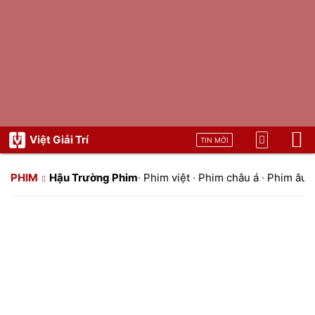
Việt Giải Trí
TIN MỚI
PHIM
Hậu Trường Phim
·
Phim việt
·
Phim châu á
·
Phim âu 