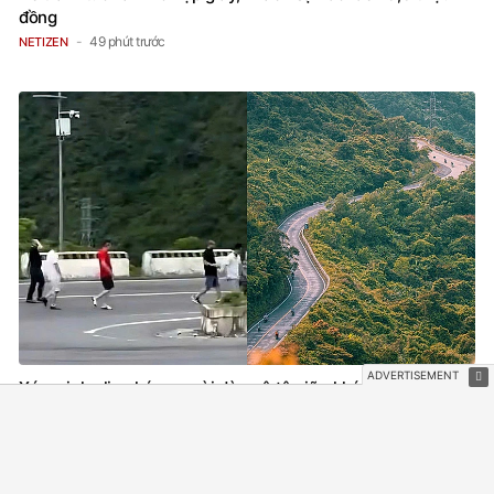
đồng
49 phút trước
NETIZEN
Xác minh clip nhóm người dừng ô tô giữa khúc cua ở đèo
Hải Vân để ngắm cảnh
49 phút trước
TIN NỔI BẬT