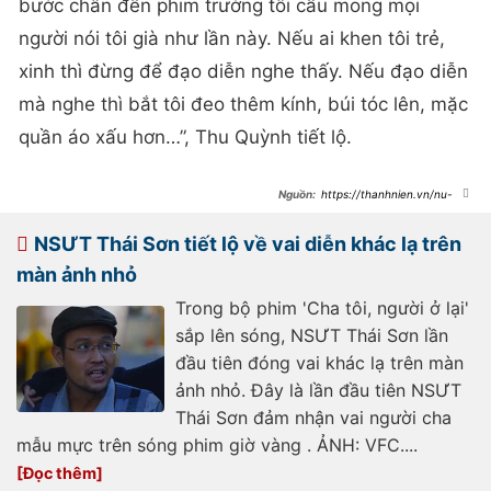
bước chân đến phim trường tôi cầu mong mọi
người nói tôi già như lần này. Nếu ai khen tôi trẻ,
xinh thì đừng để đạo diễn nghe thấy. Nếu đạo diễn
mà nghe thì bắt tôi đeo thêm kính, búi tóc lên, mặc
quần áo xấu hơn…”, Thu Quỳnh tiết lộ.
https://thanhnien.vn/nu-
dien-vien-ve-nha-di-con-tai-xuat-
phim-gio-vang-
185250213094012548.htm
NSƯT Thái Sơn tiết lộ về vai diễn khác lạ trên
màn ảnh nhỏ
Trong bộ phim 'Cha tôi, người ở lại'
sắp lên sóng, NSƯT Thái Sơn lần
đầu tiên đóng vai khác lạ trên màn
ảnh nhỏ. Đây là lần đầu tiên NSƯT
Thái Sơn đảm nhận vai người cha
mẫu mực trên sóng phim giờ vàng . ẢNH: VFC....