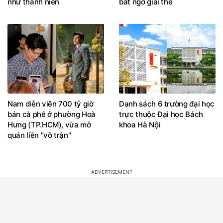
như thanh niên
bất ngờ giải thể
Nam diễn viên 700 tỷ giờ
Danh sách 6 trường đại học
bán cà phê ở phường Hoà
trực thuộc Đại học Bách
Hưng (TP.HCM), vừa mở
khoa Hà Nội
quán liền "vỡ trận"