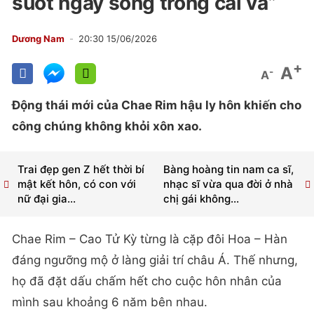
suốt ngày sống trong cãi vã”
Dương Nam
20:30 15/06/2026
+
A
-
A
Động thái mới của Chae Rim hậu ly hôn khiến cho
công chúng không khỏi xôn xao.
Trai đẹp gen Z hết thời bí
Bàng hoàng tin nam ca sĩ,
mật kết hôn, có con với
nhạc sĩ vừa qua đời ở nhà
nữ đại gia...
chị gái không...
Chae Rim – Cao Tử Kỳ từng là cặp đôi Hoa – Hàn
đáng ngưỡng mộ ở làng giải trí châu Á. Thế nhưng,
họ đã đặt dấu chấm hết cho cuộc hôn nhân của
mình sau khoảng 6 năm bên nhau.