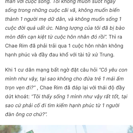
mãn với cuộc sống. Tôi không muốn suốt ngày
sống trong những cuộc cãi vã, không muốn biến
thành 1 người mẹ dữ dằn, và không muốn sống 1
cuộc đời quá uất ức. Năng lượng của tôi đã bị bào
mòn đến cạn kiệt từ cuộc hôn nhân đó rồi”.
Thì ra
Chae Rim đã phải trải qua 1 cuộc hôn nhân không
hạnh phúc và đầy đau khổ với tài tử xứ Trung.
Khi 1 cư dân mạng bất ngờ đặt câu hỏi
“Cô yêu con
mình như vậy, tại sao không cho đứa trẻ 1 mái ấm
trọn vẹn đi?”
, Chae Rim đã đáp lại với thái độ đầy
dứt khoát:
“Tôi thấy sống 1 mình như vậy rất tốt, tại
sao cứ phải cố đi tìm kiếm hạnh phúc từ 1 người
đàn ông cơ chứ?”.