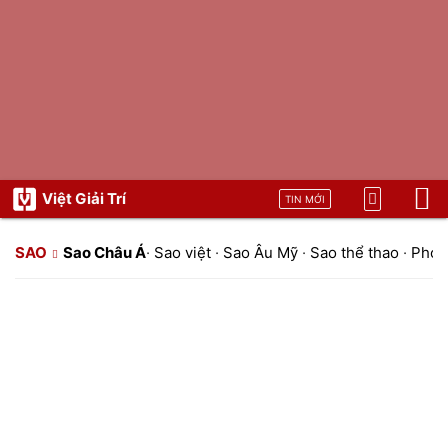
Việt Giải Trí
TIN MỚI
SAO
Sao Châu Á
·
Sao việt
·
Sao Âu Mỹ
·
Sao thể thao
·
Phon