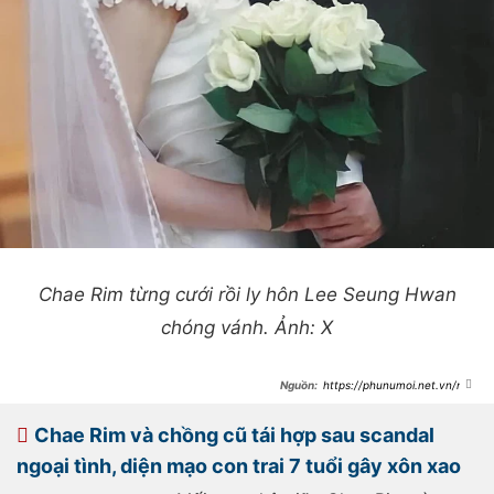
Chae Rim từng cưới rồi ly hôn Lee Seung Hwan
chóng vánh. Ảnh: X
https://phunumoi.net.vn/nu-
dien-vien-ly-hon-chong-lan-dau-ke-
ly-do-do-vo-tren-song-truyen-hinh-
toi-khong-muon-suot-ngay-song-
Chae Rim và chồng cũ tái hợp sau scandal
trong-cai-va-d357470.html
ngoại tình, diện mạo con trai 7 tuổi gây xôn xao