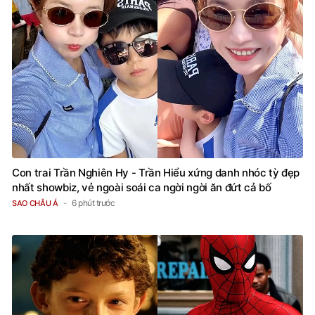
Con trai Trần Nghiên Hy - Trần Hiểu xứng danh nhóc tỳ đẹp
nhất showbiz, vẻ ngoài soái ca ngời ngời ăn đứt cả bố
6 phút trước
SAO CHÂU Á