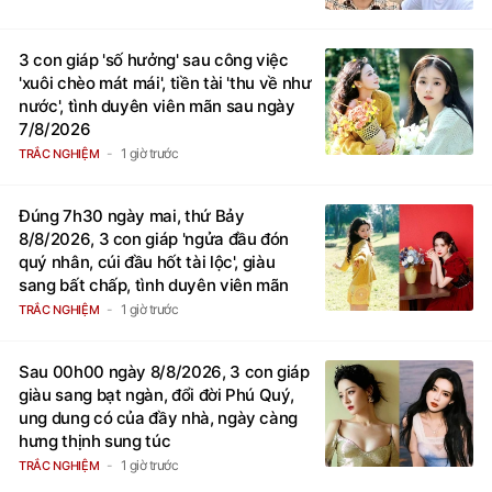
3 con giáp 'số hưởng' sau công việc
'xuôi chèo mát mái', tiền tài 'thu về như
nước', tình duyên viên mãn sau ngày
7/8/2026
1 giờ trước
TRẮC NGHIỆM
Đúng 7h30 ngày mai, thứ Bảy
8/8/2026, 3 con giáp 'ngửa đầu đón
quý nhân, cúi đầu hốt tài lộc', giàu
sang bất chấp, tình duyên viên mãn
1 giờ trước
TRẮC NGHIỆM
Sau 00h00 ngày 8/8/2026, 3 con giáp
giàu sang bạt ngàn, đổi đời Phú Quý,
ung dung có của đầy nhà, ngày càng
hưng thịnh sung túc
1 giờ trước
TRẮC NGHIỆM