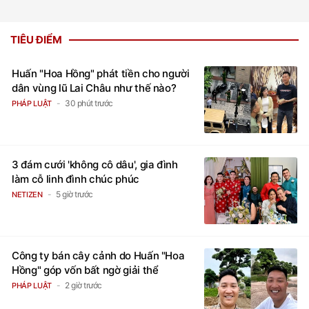
TIÊU ĐIỂM
Huấn "Hoa Hồng" phát tiền cho người
dân vùng lũ Lai Châu như thế nào?
30 phút trước
PHÁP LUẬT
3 đám cưới 'không cô dâu', gia đình
làm cỗ linh đình chúc phúc
5 giờ trước
NETIZEN
Công ty bán cây cảnh do Huấn "Hoa
Hồng" góp vốn bất ngờ giải thể
2 giờ trước
PHÁP LUẬT