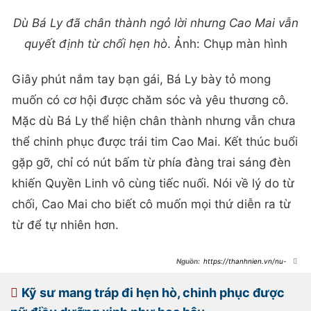
Dù Bá Ly đã chân thành ngỏ lời nhưng Cao Mai vẫn
quyết định từ chối hẹn hò
. Ảnh: Chụp màn hình
Giây phút nắm tay bạn gái, Bá Ly bày tỏ mong
muốn có cơ hội được chăm sóc và yêu thương cô.
Mặc dù Bá Ly thể hiện chân thành nhưng vẫn chưa
thể chinh phục được trái tim Cao Mai. Kết thúc buổi
gặp gỡ, chỉ có nút bấm từ phía đàng trai sáng đèn
khiến Quyền Linh vô cùng tiếc nuối. Nói về lý do từ
chối, Cao Mai cho biết cô muốn mọi thứ diễn ra từ
từ để tự nhiên hơn.
https://thanhnien.vn/nu-
chinh-tung-ba-lan-bi-ban-trai-lua-
tien-tu-choi-hen-ho-giam-doc-u40-
185250208135105199.htm
Kỹ sư mang tráp đi hẹn hò, chinh phục được