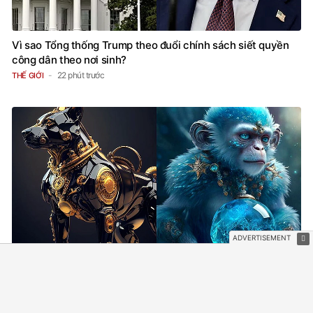
Vì sao Tổng thống Trump theo đuổi chính sách siết quyền
công dân theo nơi sinh?
22 phút trước
THẾ GIỚI
Tử vi 12 con giáp ngày 7/8: Thân tránh nóng vội, Tuất gặt
thành quả