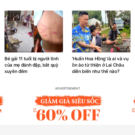
Bé gái 11 tuổi bị người tình
'Huấn Hoa Hồng' là ai và vụ
của mẹ đánh đập, bắt quỳ
ồn ào từ thiện ở Lai Châu
xuyên đêm
diễn biến như thế nào?