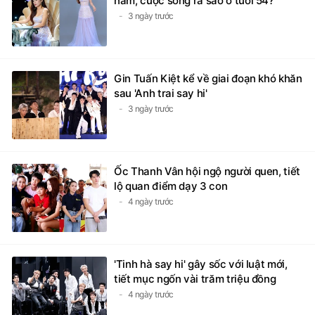
năm, cuộc sống ra sao ở tuổi 54?
3 ngày trước
Gin Tuấn Kiệt kể về giai đoạn khó khăn
sau 'Anh trai say hi'
3 ngày trước
Ốc Thanh Vân hội ngộ người quen, tiết
lộ quan điểm dạy 3 con
4 ngày trước
'Tinh hà say hi' gây sốc với luật mới,
tiết mục ngốn vài trăm triệu đồng
4 ngày trước