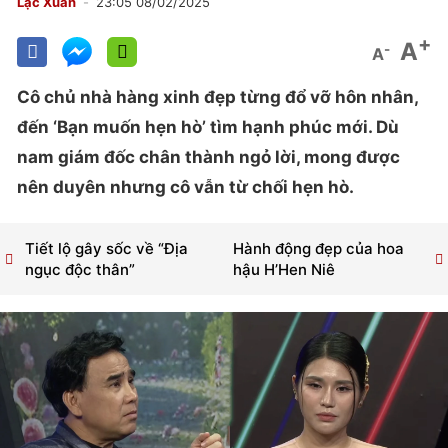
Lạc Xuân
23:05 08/02/2025
+
A
-
A
Cô chủ nhà hàng xinh đẹp từng đổ vỡ hôn nhân,
đến ‘Bạn muốn hẹn hò’ tìm hạnh phúc mới. Dù
nam giám đốc chân thành ngỏ lời, mong được
nên duyên nhưng cô vẫn từ chối hẹn hò.
Tiết lộ gây sốc về “Địa
Hành động đẹp của hoa
ngục độc thân”
hậu H’Hen Niê