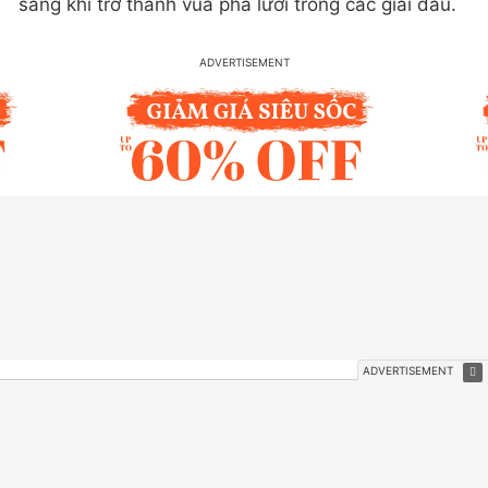
sáng khi trở thành vua phá lưới trong các giải đấu.
“Vua bóng đá” Pelé từng đưa ra lời khen có cánh
dành cho nữ cầu thủ, gọi cô là “phiên bản nữ” của
Pelé. Đề cập đến điều này, Marta chia sẻ cảm xúc: