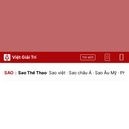
Việt Giải Trí
TIN MỚI
SAO
Sao Thể Thao
·
Sao việt
·
Sao châu Á
·
Sao Âu Mỹ
·
Pho