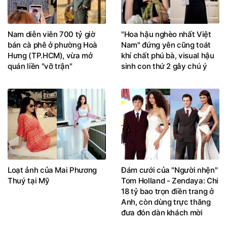
Nam diễn viên 700 tỷ giờ
"Hoa hậu nghèo nhất Việt
bán cà phê ở phường Hoà
Nam" đứng yên cũng toát
Hưng (TP.HCM), vừa mở
khí chất phú bà, visual hậu
quán liền "vỡ trận"
sinh con thứ 2 gây chú ý
Loạt ảnh của Mai Phương
Đám cưới của "Người nhện"
Thuý tại Mỹ
Tom Holland - Zendaya: Chi
18 tỷ bao trọn điền trang ở
Anh, còn dùng trực thăng
đưa đón dàn khách mời