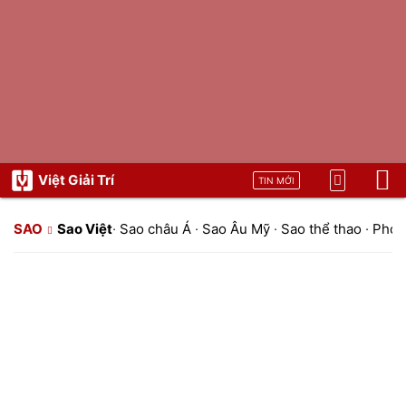
Việt Giải Trí
TIN MỚI
SAO
Sao Việt
·
Sao châu Á
·
Sao Âu Mỹ
·
Sao thể thao
·
Phon