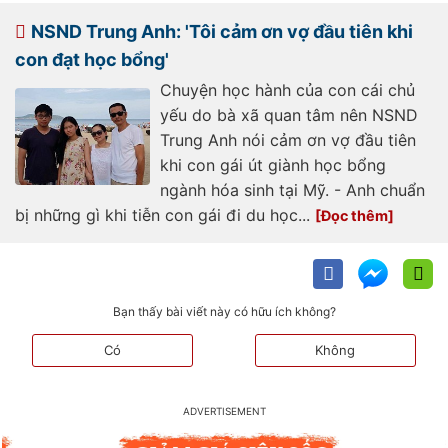
toi-lo-cho-con-1-thi-lo-vo-10-
799619.html
NSND Trung Anh: 'Tôi cảm ơn vợ đầu tiên khi
con đạt học bổng'
Chuyện học hành của con cái chủ
yếu do bà xã quan tâm nên NSND
Trung Anh nói cảm ơn vợ đầu tiên
khi con gái út giành học bổng
ngành hóa sinh tại Mỹ. - Anh chuẩn
bị những gì khi tiễn con gái đi du học...
Bạn thấy bài viết này có hữu ích không?
Có
Không