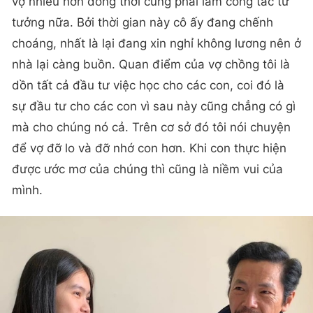
vợ nhiều hơn đồng thời cũng phải làm công tác tư
tưởng nữa. Bởi thời gian này cô ấy đang chếnh
choáng, nhất là lại đang xin nghỉ không lương nên ở
nhà lại càng buồn. Quan điểm của vợ chồng tôi là
dồn tất cả đầu tư việc học cho các con, coi đó là
sự đầu tư cho các con vì sau này cũng chẳng có gì
mà cho chúng nó cả. Trên cơ sở đó tôi nói chuyện
để vợ đỡ lo và đỡ nhớ con hơn. Khi con thực hiện
được ước mơ của chúng thì cũng là niềm vui của
mình.