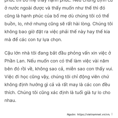
phúc thì bố mẹ thấy hạnh phúc. Nếu chúng định cư
ở nước ngoài được và thấy muốn như thế thì đó
cũng là hạnh phúc của bố mẹ dù chúng tôi có thể
buồn, lo, nhớ nhưng cũng sẽ rất hài lòng. Chúng tôi
không bao giờ đặt ra việc phải thế này hay thế kia
mà để các con tự lựa chọn.
Cậu lớn nhà tôi đang bắt đầu phỏng vấn xin việc ở
Phần Lan. Nếu muốn con có thể làm việc vài năm
bên đó rồi về, không sao cả, miễn sao con thấy vui.
Việc đi học cũng vậy, chúng tôi chỉ động viên chứ
không định hướng gì cả và rất may là các con đều
thích. Chúng tôi cũng xác định là tuổi già tự lo cho
nhau.
https://vietnamnet.vn/vn/gia
i-tri/the-gioi-sao/nsnd-trung-anh-