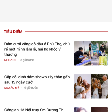
TIÊU ĐIỂM
Đám cưới vắng cô dâu ở Phú Thọ, chú
rể một mình làm lễ, hai họ khóc vì
thương
3 giờ trước
NETIZEN
Cặp đôi đình đám showbiz ly thân gấp
sau 15 ngày cưới
4 giờ trước
SAO ÂU MỸ
Công an Hà Nội truy tìm Dương Thị