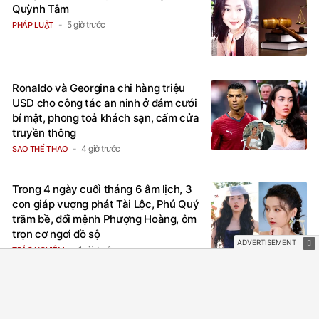
Quỳnh Tâm
5 giờ trước
PHÁP LUẬT
Ronaldo và Georgina chi hàng triệu
USD cho công tác an ninh ở đám cưới
bí mật, phong toả khách sạn, cấm cửa
truyền thông
4 giờ trước
SAO THỂ THAO
Trong 4 ngày cuối tháng 6 âm lịch, 3
con giáp vượng phát Tài Lộc, Phú Quý
trăm bề, đổi mệnh Phượng Hoàng, ôm
trọn cơ ngơi đồ sộ
1 giờ trước
TRẮC NGHIỆM
Thu giữ hàng nghìn sản phẩm giả
nhiều thương hiệu thời trang nổi tiếng