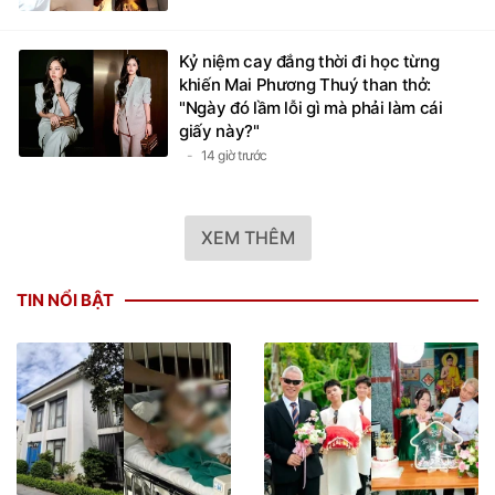
người mới
14 giờ trước
Kỷ niệm cay đắng thời đi học từng
khiến Mai Phương Thuý than thở:
"Ngày đó lầm lỗi gì mà phải làm cái
giấy này?"
14 giờ trước
XEM THÊM
TIN NỔI BẬT