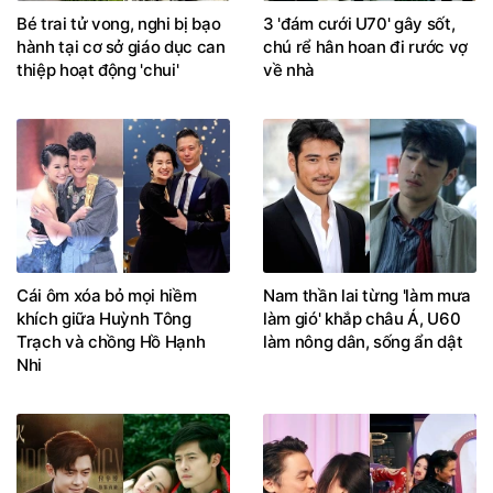
Bé trai tử vong, nghi bị bạo
3 'đám cưới U70' gây sốt,
hành tại cơ sở giáo dục can
chú rể hân hoan đi rước vợ
thiệp hoạt động 'chui'
về nhà
Cái ôm xóa bỏ mọi hiềm
Nam thần lai từng 'làm mưa
khích giữa Huỳnh Tông
làm gió' khắp châu Á, U60
Trạch và chồng Hồ Hạnh
làm nông dân, sống ẩn dật
Nhi