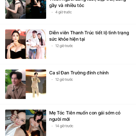
Gu người yêu của Mai Phương Thúy:
Thích người bằng tuổi, đẹp trai, dáng
gầy và nhiều tóc
4 giờ trước
Diễn viên Thanh Trúc tiết lộ tình trạng
sức khỏe hiện tại
12 giờ trước
Ca sĩ Đan Trường đính chính
12 giờ trước
Mẹ Tóc Tiên muốn con gái sớm có