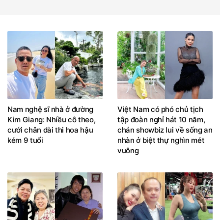
Nam nghệ sĩ nhà ở đường
Việt Nam có phó chủ tịch
Kim Giang: Nhiều cô theo,
tập đoàn nghỉ hát 10 năm,
cưới chân dài thi hoa hậu
chán showbiz lui về sống an
kém 9 tuổi
nhàn ở biệt thự nghìn mét
vuông