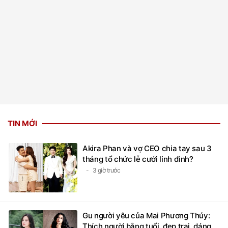
TIN MỚI
Akira Phan và vợ CEO chia tay sau 3
tháng tổ chức lễ cưới linh đình?
3 giờ trước