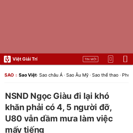
Việt Giải Trí
TIN MỚI
SAO
Sao Việt
·
Sao châu Á
·
Sao Âu Mỹ
·
Sao thể thao
·
Phon
NSND Ngọc Giàu đi lại khó
khăn phải có 4, 5 người đỡ,
U80 vẫn dầm mưa làm việc
mấy tiếng