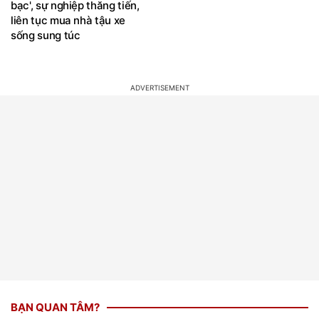
5/8/2026, 3 con giáp 'ngửa
đầu lượt xem tuần qua
tay hứng mưa tiền, mưa
bạc', sự nghiệp thăng tiến,
liên tục mua nhà tậu xe
sống sung túc