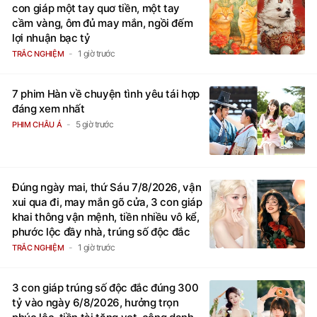
Đúng ngày mai, thứ Sáu 7/8/2026, 3
con giáp một tay quơ tiền, một tay
cầm vàng, ôm đủ may mắn, ngồi đếm
lợi nhuận bạc tỷ
1 giờ trước
TRẮC NGHIỆM
7 phim Hàn về chuyện tình yêu tái hợp
đáng xem nhất
5 giờ trước
PHIM CHÂU Á
Đúng ngày mai, thứ Sáu 7/8/2026, vận
xui qua đi, may mắn gõ cửa, 3 con giáp
khai thông vận mệnh, tiền nhiều vô kể,
phước lộc đầy nhà, trúng số độc đắc
1 giờ trước
TRẮC NGHIỆM
3 con giáp trúng số độc đắc đúng 300
tỷ vào ngày 6/8/2026, hưởng trọn