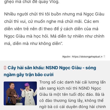
ghẹo má chửi để quay Vlog.
Nhiều người chửi thì tôi buồn nhưng má Ngọc Giàu
chửi thì vui, cứ muốn nghe má chửi mãi. Các em
diễn viên trẻ nên đi theo để ý cách diễn của má
Ngọc Giàu mà học hỏi. Má diễn tự nhiên như chính
má, diễn mà như không diễn”.
https://doisongphapluat.ngu
oiduatin.vn/nsnd-ngoc-giau-i-lai-
kho-khan-phai-co-4-5-nguoi-o-u80-
van-dam-mua-lam-viec-may-tieng-
Cây hài sân khấu: NSND Ngọc Giàu - sóng
a446942.html
ngầm gây trận bão cười
Trong số các danh hài cải lương lấn
sân sang kịch nói thì NSND Ngọc
Giàu là một tên tuổi độc đáo. Bà là
cô đào thương lừng lẫy, không thể
ngờ bà có cái duyên đóng hài chinh