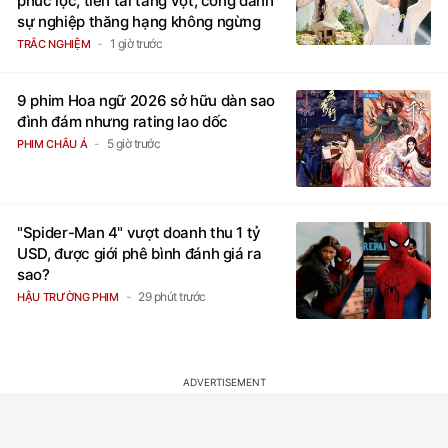
phúc lộc, tiền tài tăng vọt, công danh
sự nghiệp thăng hạng không ngừng
1 giờ trước
TRẮC NGHIỆM
9 phim Hoa ngữ 2026 sở hữu dàn sao
đình đám nhưng rating lao dốc
5 giờ trước
PHIM CHÂU Á
"Spider-Man 4" vượt doanh thu 1 tỷ
USD, được giới phê bình đánh giá ra
sao?
29 phút trước
HẬU TRƯỜNG PHIM