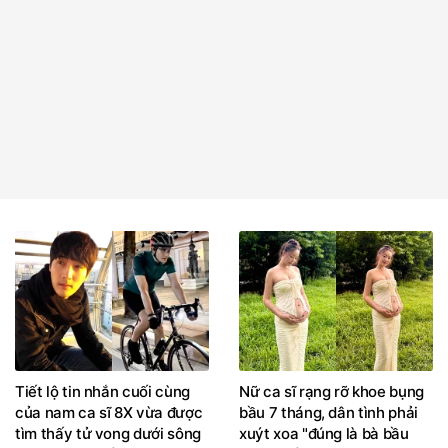
Tiết lộ tin nhắn cuối cùng
Nữ ca sĩ rạng rỡ khoe bụng
của nam ca sĩ 8X vừa được
bầu 7 tháng, dân tình phải
tìm thấy tử vong dưới sông
xuýt xoa "đúng là bà bầu