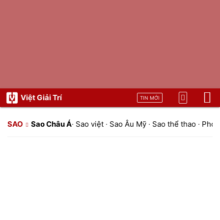
Việt Giải Trí
TIN MỚI
SAO
Sao Châu Á
·
Sao việt
·
Sao Âu Mỹ
·
Sao thể thao
·
Phon