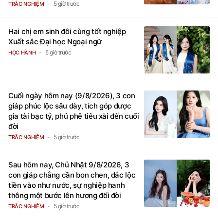
5 giờ trước
TRẮC NGHIỆM
Hai chị em sinh đôi cùng tốt nghiệp
Xuất sắc Đại học Ngoại ngữ
5 giờ trước
HỌC HÀNH
Cuối ngày hôm nay (9/8/2026), 3 con
giáp phúc lộc sâu dày, tích góp được
gia tài bạc tỷ, phủ phê tiêu xài đến cuối
đời
5 giờ trước
TRẮC NGHIỆM
Sau hôm nay, Chủ Nhật 9/8/2026, 3
con giáp chẳng cần bon chen, đắc lộc
tiền vào như nước, sự nghiệp hanh
thông một bước lên hương đổi đời
5 giờ trước
TRẮC NGHIỆM