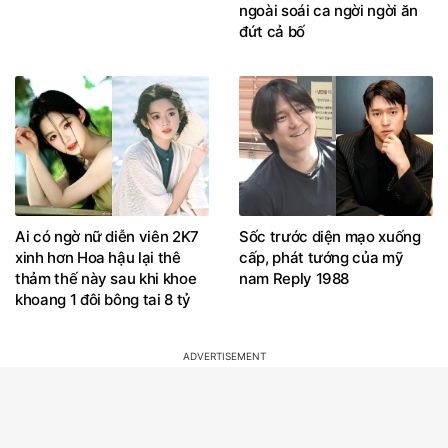
ngoài soái ca ngời ngời ăn
đứt cả bố
Ai có ngờ nữ diễn viên 2K7
Sốc trước diện mạo xuống
xinh hơn Hoa hậu lại thê
cấp, phát tướng của mỹ
thảm thế này sau khi khoe
nam Reply 1988
khoang 1 đôi bông tai 8 tỷ