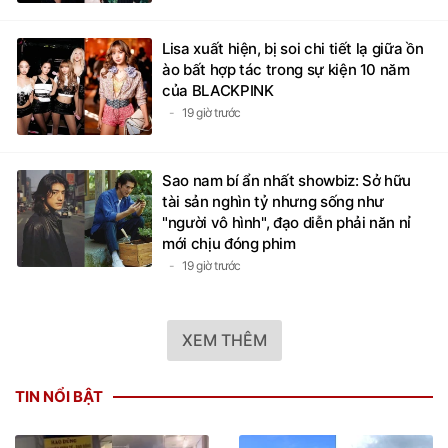
Lisa xuất hiện, bị soi chi tiết lạ giữa ồn
ào bất hợp tác trong sự kiện 10 năm
của BLACKPINK
19 giờ trước
Sao nam bí ẩn nhất showbiz: Sở hữu
tài sản nghìn tỷ nhưng sống như
"người vô hình", đạo diễn phải năn nỉ
mới chịu đóng phim
19 giờ trước
XEM THÊM
TIN NỔI BẬT