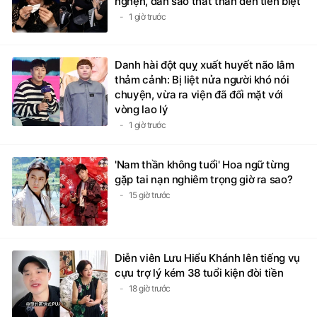
nghẹn, dàn sao thất thần đến tiễn biệt
1 giờ trước
Danh hài đột quỵ xuất huyết não lâm
thảm cảnh: Bị liệt nửa người khó nói
chuyện, vừa ra viện đã đối mặt với
vòng lao lý
1 giờ trước
'Nam thần không tuổi' Hoa ngữ từng
gặp tai nạn nghiêm trọng giờ ra sao?
15 giờ trước
Diễn viên Lưu Hiểu Khánh lên tiếng vụ
cựu trợ lý kém 38 tuổi kiện đòi tiền
18 giờ trước