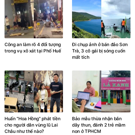
Công an làm rõ 4 đối tượng
Đi chụp ảnh ở bán đảo Sơn
trong vụ xô xát tại Phố Huế
Trà, 3 cô gái bị sóng cuốn
mất tích
Huấn "Hoa Hồng" phát tiền
Bảo mẫu thừa nhận bắn
cho người dân vùng lũ Lai
dây thun, đánh 2 trẻ mầm
Châu như thế nào?
non ở TPHCM