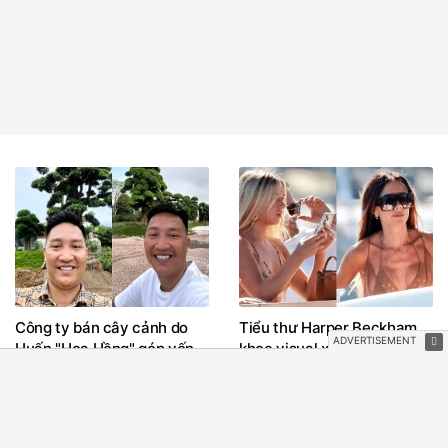
Công ty bán cây cảnh do
Tiểu thư Harper Beckham
Huấn "Hoa Hồng" góp vốn
khoe visual xinh đẹp, thanh
bất ngờ giải thể
xuân mơn mởn trên du
thuyền triệu đô, đọ sắc
cùng mẹ - Victoria ngoài 50
vẫn đỉnh cao nhan sắc