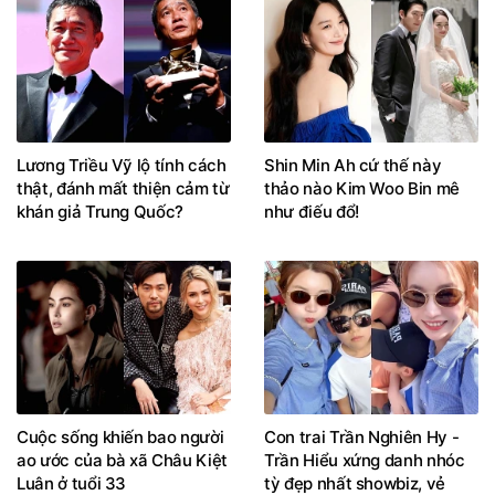
Lương Triều Vỹ lộ tính cách
Shin Min Ah cứ thế này
thật, đánh mất thiện cảm từ
thảo nào Kim Woo Bin mê
khán giả Trung Quốc?
như điếu đổ!
Cuộc sống khiến bao người
Con trai Trần Nghiên Hy -
ao ước của bà xã Châu Kiệt
Trần Hiểu xứng danh nhóc
Luân ở tuổi 33
tỳ đẹp nhất showbiz, vẻ