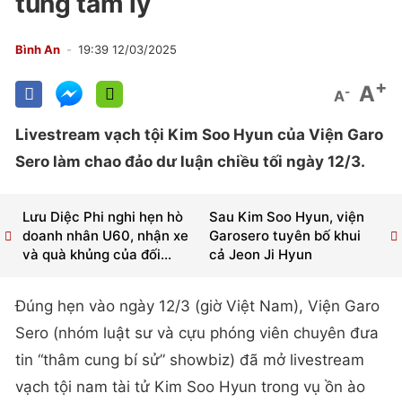
túng tâm lý
Bình An
19:39 12/03/2025
+
A
-
A
Livestream vạch tội Kim Soo Hyun của Viện Garo
Sero làm chao đảo dư luận chiều tối ngày 12/3.
Lưu Diệc Phi nghi hẹn hò
Sau Kim Soo Hyun, viện
doanh nhân U60, nhận xe
Garosero tuyên bố khui
và quà khủng của đối...
cả Jeon Ji Hyun
Đúng hẹn vào ngày 12/3 (giờ Việt Nam), Viện Garo
Sero (nhóm luật sư và cựu phóng viên chuyên đưa
tin “thâm cung bí sử” showbiz) đã mở livestream
vạch tội nam tài tử Kim Soo Hyun trong vụ ồn ào