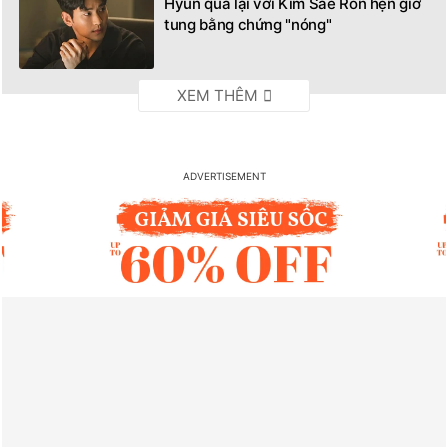
Hyun qua lại với Kim Sae Ron hẹn giờ
tung bằng chứng "nóng"