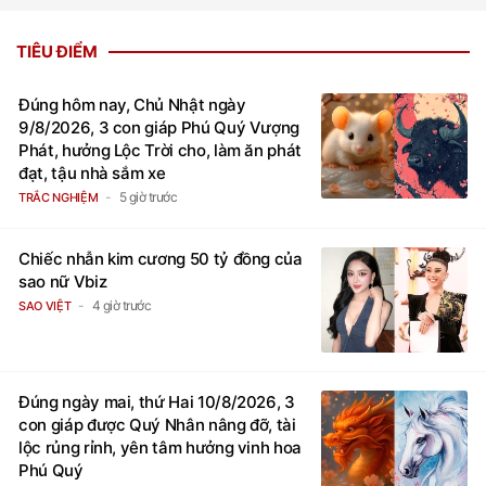
TIÊU ĐIỂM
Đúng hôm nay, Chủ Nhật ngày
9/8/2026, 3 con giáp Phú Quý Vượng
Phát, hưởng Lộc Trời cho, làm ăn phát
đạt, tậu nhà sắm xe
5 giờ trước
TRẮC NGHIỆM
Chiếc nhẫn kim cương 50 tỷ đồng của
sao nữ Vbiz
4 giờ trước
SAO VIỆT
Đúng ngày mai, thứ Hai 10/8/2026, 3
con giáp được Quý Nhân nâng đỡ, tài
lộc rủng rỉnh, yên tâm hưởng vinh hoa
Phú Quý