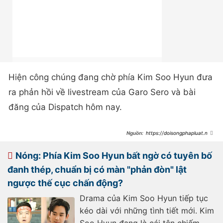
Hiện công chúng đang chờ phía Kim Soo Hyun đưa
ra phản hồi về livestream của Garo Sero và bài
đăng của Dispatch hôm nay.
https://doisongphapluat.ngu
oiduatin.vn/nong-kim-soo-hyun-
hua-hen-cuoi-kim-sae-ron-di-co-
dien-vien-1-lan-ke-het-chuyen-
Nóng: Phía Kim Soo Hyun bất ngờ có tuyên bố
thao-tung-tam-ly-a515974.html
đanh thép, chuẩn bị có màn "phản đòn" lật
ngược thế cục chấn động?
Drama của Kim Soo Hyun tiếp tục
kéo dài với những tình tiết mới. Kim